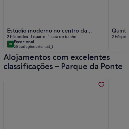
Mais informações sobre o Estúdio moderno no centro da c
Mais info
Estúdio moderno no centro da
Quinta
cidade: aconchegante e
2 hóspedes · 1 quarto · 1 casa de banho
2 hóspede
excecional
Excecional
conveniente
10
10 de 10
25 avaliações externas
Alojamentos com excelentes
classificações – Parque da Ponte
Mais informações sobre o Casa fantástica com vistas deslum
Mais info