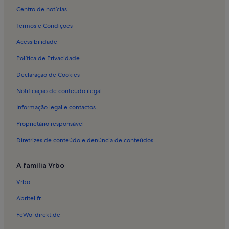
Centro de notícias
Alojamento para férias em Nogueira
Termos e Condições
Alojamento para férias em Museu D. Diogo de Sousa
Acessibilidade
Alojamento para férias em Centro Comercial Nova Arcada
Política de Privacidade
Alojamento para férias em São Vítor
Declaração de Cookies
Alojamento para férias em Arco da Porta Nova
Alojamento para férias em Museu Pio XII
Notificação de conteúdo ilegal
Alojamento para férias em Nogueiró e Tenões
Informação legal e contactos
Alojamento para férias em Distrito de Braga
Proprietário responsável
Alojamento para férias em Jardim de Santa Bárbara
Diretrizes de conteúdo e denúncia de conteúdos
Alojamento para férias em Real
A família Vrbo
Alojamento para férias em Ferreiros e Gondizalves
Vrbo
Moradias de luxo em Vila Verde
Casas em Vila Verde
Abritel.fr
Casas em Braga
FeWo-direkt.de