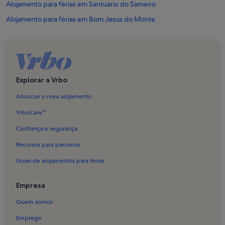
Alojamento para férias em Santuário do Sameiro
Alojamento para férias em Bom Jesus do Monte
Alojamento para férias em Espadanido
Alojamento para férias em Braga
Alojamento para férias em Universidade do Minho
Alojamento para férias em São José de São Lázaro e São João do
Explorar a Vrbo
Souto
Anunciar o meu alojamento
Alojamento para férias em Centro Histórico de Braga
VrboCare™
Alojamento para férias em Palácio dos Biscainhos
Confiança e segurança
Alojamento para férias em São Vicente
Recursos para parceiros
Alojamento para férias em Lomar e Arcos
Guias de alojamentos para férias
Alojamento para férias em São João do Souto
Alojamento para férias em Theatro Circo
Empresa
Alojamento para férias em Capela de São Frutuoso
Quem somos
Alojamento para férias em BragaShopping
Emprego
Alojamento para férias em Gualtar