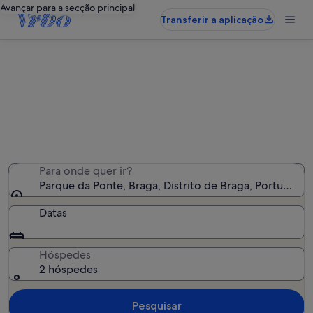
Avançar para a secção principal
Transferir a aplicação
Alojamentos de férias perto de
Parque da Ponte
Encontrámos 471 alojamentos para férias - Insira as suas
datas para ver a disponibilidade
Para onde quer ir?
Parque da Ponte, Braga, Distrito de Braga, Portugal
Datas
Hóspedes
2 hóspedes
Pesquisar