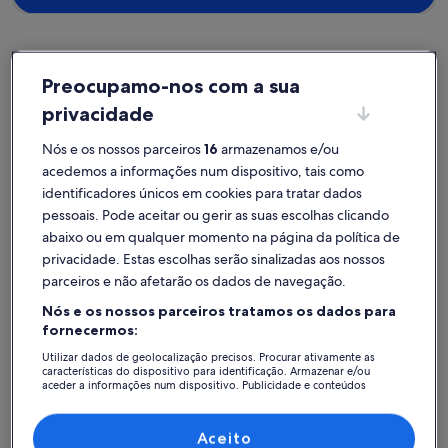
Preocupamo-nos com a sua
São José de São Lázaro e São João do Souto
privacidade
Alojamentos para férias perto de Parque da Ponte
Nós e os nossos parceiros
16
armazenamos e/ou
Reserve a casa de férias perfeita a curta distância de Parque da
acedemos a informações num dispositivo, tais como
Ponte. Os alojamentos para férias contam com as comodidades
identificadores únicos em cookies para tratar dados
perfeitas para a sua família, os seus amigos ou o seu amigo de
pessoais. Pode aceitar ou gerir as suas escolhas clicando
quatro patas, como estacionamento e TV. Poderá escolher um
abaixo ou em qualquer momento na página da política de
alojamento que vai ao encontro das necessidades de todos, como
lugares para não fumadores ou acessíveis.
privacidade. Estas escolhas serão sinalizadas aos nossos
parceiros e não afetarão os dados de navegação.
Nós e os nossos parceiros tratamos os dados para
fornecermos:
Encontre alojamentos à sua medida
Utilizar dados de geolocalização precisos. Procurar ativamente as
características do dispositivo para identificação. Armazenar e/ou
Pesquisar casas
Pesquisar apartamentos/apartamen
pesquisar c
aceder a informações num dispositivo. Publicidade e conteúdos
personalizados, medição de publicidade e conteúdos, estudos de
audiência e desenvolvimento de serviços.
Lista de parceiros (fornecedores)
Aceito