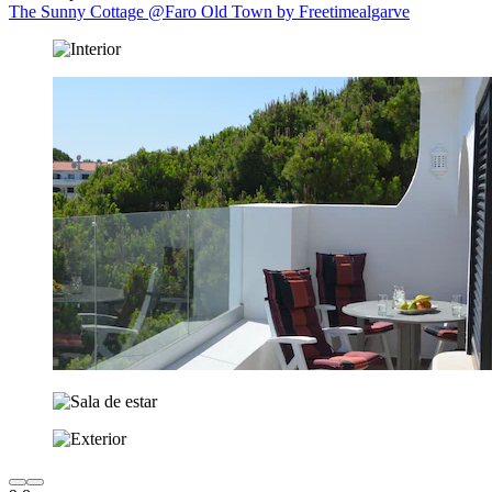
The Sunny Cottage @Faro Old Town by Freetimealgarve