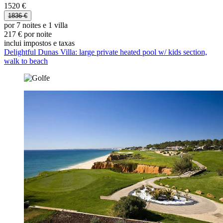
1520 €
1836 €
por 7 noites e 1 villa
217 € por noite
inclui impostos e taxas
Delightful Dunas Villa: large private heated pool w/ kids section,
walk to beach