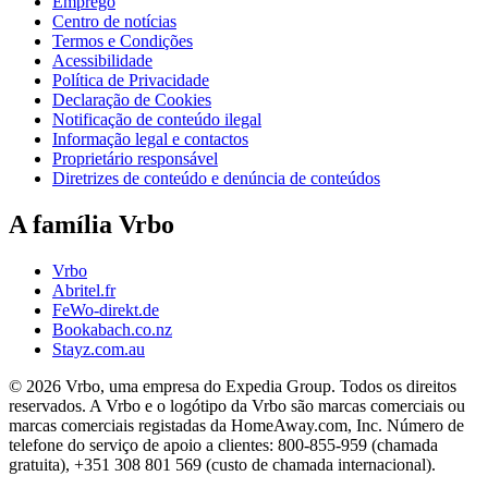
Emprego
Centro de notícias
Termos e Condições
Acessibilidade
Política de Privacidade
Declaração de Cookies
Notificação de conteúdo ilegal
Informação legal e contactos
Proprietário responsável
Diretrizes de conteúdo e denúncia de conteúdos
A família Vrbo
Vrbo
Abritel.fr
FeWo-direkt.de
Bookabach.co.nz
Stayz.com.au
© 2026 Vrbo, uma empresa do Expedia Group. Todos os direitos
reservados. A Vrbo e o logótipo da Vrbo são marcas comerciais ou
marcas comerciais registadas da HomeAway.com, Inc. Número de
telefone do serviço de apoio a clientes: 800-855-959 (chamada
gratuita), +351 308 801 569 (custo de chamada internacional).