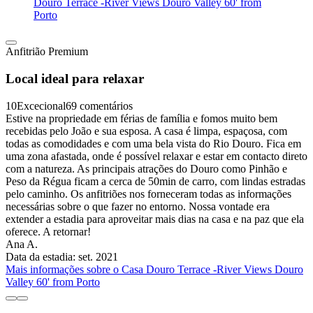
Douro Terrace -River Views Douro Valley 60' from
Porto
Anfitrião Premium
Local ideal para relaxar
10
Excecional
69 comentários
Estive na propriedade em férias de família e fomos muito bem
recebidas pelo João e sua esposa. A casa é limpa, espaçosa, com
todas as comodidades e com uma bela vista do Rio Douro. Fica em
uma zona afastada, onde é possível relaxar e estar em contacto direto
com a natureza. As principais atrações do Douro como Pinhão e
Peso da Régua ficam a cerca de 50min de carro, com lindas estradas
pelo caminho. Os anfitriões nos forneceram todas as informações
necessárias sobre o que fazer no entorno. Nossa vontade era
extender a estadia para aproveitar mais dias na casa e na paz que ela
oferece. A retornar!
Ana A.
Data da estadia: set. 2021
Mais informações sobre o Casa Douro Terrace -River Views Douro
Valley 60' from Porto