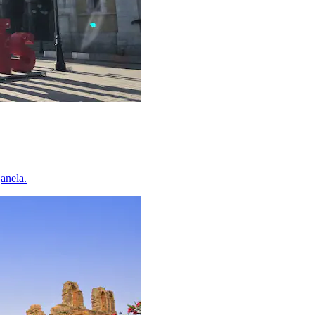
anela.