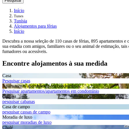
Pesquisar
Início
Tunes
Tunísia
Alojamentos para férias
Início
Descubra a nossa seleção de 110 casas de férias, 895 apartamentos e 
sua estadia com amigos, familiares ou o seu animal de estimação, tai
fumadores ou acessíveis.
Encontre alojamentos à sua medida
Casa
Pesquisar casas
Apartamento/apartamento em condomínio
Pesquisar apartamentos/apartamentos em condomínio
Cabana
pesquisar cabanas
Casa de campo
pesquisar cassas de campo
Moradia de luxo
pesquisar moradias de luxo
Chalé