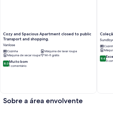
Cozy
Coleção
Cozy and Spacious Apartment closed to public
Coleçã
and
Nord
Transport and shopping.
Sundby
Spacious
|
Vanlose
Cozin
Apartment
2
Máquin
closed
Cozinha
Máquina de lavar roupa
BR
Máquina de secar roupa
Wi-fi grátis
to
Hotel
Pontuaç
Exc
9,4
public
Apartme
de
3 co
Pontuação
Muito bom
8,0
Transport
Sundby
9.4
de
1 comentário
and
de
8.0
shopping.
um
de
Vanlose
máximo
um
de
máximo
10,
de
Excecion
10,
3
Muito
Sobre a área envolvente
comentá
bom,
1
comentário