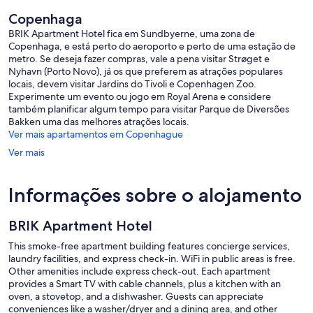
Copenhaga
BRIK Apartment Hotel fica em Sundbyerne, uma zona de
Copenhaga, e está perto do aeroporto e perto de uma estação de
metro. Se deseja fazer compras, vale a pena visitar Strøget e
Nyhavn (Porto Novo), já os que preferem as atrações populares
locais, devem visitar Jardins do Tivoli e Copenhagen Zoo.
Experimente um evento ou jogo em Royal Arena e considere
também planificar algum tempo para visitar Parque de Diversões
Bakken uma das melhores atrações locais.
Ver mais apartamentos em Copenhague
Ver mais
Informações sobre o alojamento
BRIK Apartment Hotel
This smoke-free apartment building features concierge services,
laundry facilities, and express check-in. WiFi in public areas is free.
Other amenities include express check-out. Each apartment
provides a Smart TV with cable channels, plus a kitchen with an
oven, a stovetop, and a dishwasher. Guests can appreciate
conveniences like a washer/dryer and a dining area, and other