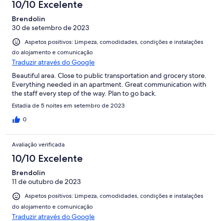
it's there just in case. I'll be staying here next time i visit
10/10 Excelente
København, there's no need to look elsewhere.
Brendolin
30 de setembro de 2023
Aspetos positivos: Limpeza, comodidades, condições e instalações
do alojamento e comunicação
Traduzir através do Google
Beautiful area. Close to public transportation and grocery store.
Everything needed in an apartment. Great communication with
the staff every step of the way. Plan to go back.
Estadia de 5 noites em setembro de 2023
0
Avaliação verificada
10/10 Excelente
Brendolin
11 de outubro de 2023
Aspetos positivos: Limpeza, comodidades, condições e instalações
do alojamento e comunicação
Traduzir através do Google