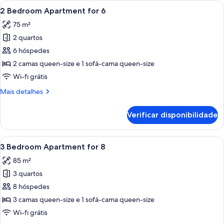
Ver
Uma sala de estar moderna com um so
17
Apartment
2 Bedroom Apartment for 6
todas
for
75 m²
2
as
2 quartos
imagens
de
6 hóspedes
2
2 camas queen-size e 1 sofá-cama queen-size
Bedroom
Wi-fi grátis
Apartment
Mais
Mais detalhes
for
informações
6
sobre
Verificar disponibilidade
este
quarto:
2
Ver
Quarto de hotel com uma cama bem arr
16
Bedroom
3 Bedroom Apartment for 8
todas
Apartment
85 m²
for
as
6
3 quartos
imagens
de
8 hóspedes
3
3 camas queen-size e 1 sofá-cama queen-size
Bedroom
Wi-fi grátis
Apartment