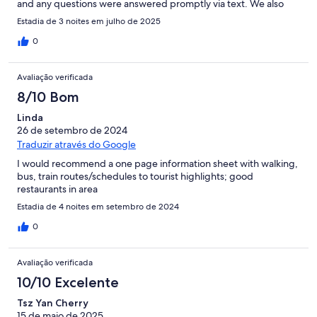
and any questions were answered promptly via text. We also
had use of luggage storage after checkout to continue
Estadia de 3 noites em julho de 2025
exploring until our departing flight in the evening. Would
recommend for families.
0
Avaliação verificada
8/10 Bom
Linda
26 de setembro de 2024
Traduzir através do Google
I would recommend a one page information sheet with walking,
bus, train routes/schedules to tourist highlights; good
restaurants in area
Estadia de 4 noites em setembro de 2024
0
Avaliação verificada
10/10 Excelente
Tsz Yan Cherry
15 de maio de 2025