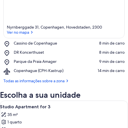
Nyrnberggade 31, Copenhagen, Hovedstaden, 2300
Ver no mapa
Place,
Cassino de Copenhague
‪8 min de carro‬
Cassino
Ver no mapa
Place,
DR Koncerthuset
‪8 min de carro‬
de
DR
Copenhague
Place,
Parque da Praia Amager
‪9 min de carro‬
Koncerthuset
Parque
Airport,
Copenhague (CPH-Kastrup)
‪14 min de carro‬
da
Copenhague
Praia
(CPH-
Todas as informações sobre a zona
Amager
Kastrup)
Escolha a sua unidade
Ver
Quarto de hotel com cama, cabeceira
8
Studio Apartment for 3
todas
35 m²
as
1 quarto
imagens