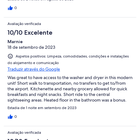
0
Avaliação verificada
10/10 Excelente
Marnie
18 de setembro de 2023
Aspetos positivos: Limpeza, comodidades, condições e instalações
do alojamento e comunicação
Traduzir através do Google
Was great to have access to the washer and dryer in this modern
unit! Short walk to transportation, no transfers to get to/from
the airport. Kitchenette and nearby grocery allowed for quick
breakfasts and night snacks. Short ride to the central
sightseeing areas. Heated floor in the bathroom was a bonus.
Very nice stay for a busy sightseeing trip to Copenhagen.
Estadia de 1 noite em setembro de 2023
0
Avaliação verificada