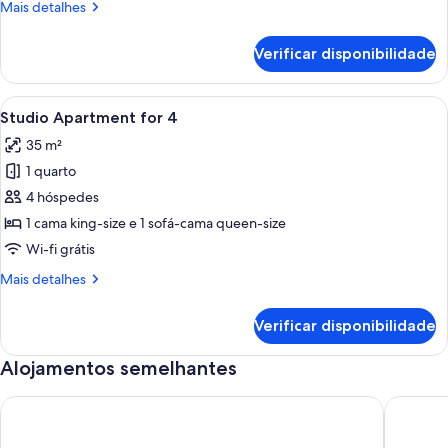
Mais
Mais detalhes
for
informações
8
sobre
Verificar disponibilidade
este
quarto:
3
Ver
Quarto de hotel com cama, escrivani
16
Bedroom
Studio Apartment for 4
todas
Apartment
35 m²
for
as
8
1 quarto
imagens
de
4 hóspedes
Studio
1 cama king-size e 1 sofá-cama queen-size
Apartment
Wi-fi grátis
for
Mais
Mais detalhes
4
informações
sobre
Verificar disponibilidade
este
quarto:
Alojamentos semelhantes
Studio
Apartment
for
Cozy and Spacious Apartment closed to public Transport and
Coleção 
4