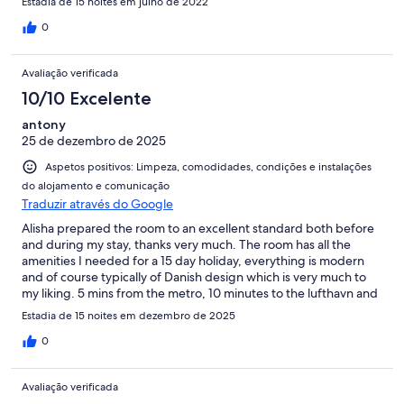
Estadia de 15 noites em julho de 2022
0
Avaliação verificada
10/10 Excelente
antony
25 de dezembro de 2025
Aspetos positivos: Limpeza, comodidades, condições e instalações
do alojamento e comunicação
Traduzir através do Google
Alisha prepared the room to an excellent standard both before
and during my stay, thanks very much. The room has all the
amenities I needed for a 15 day holiday, everything is modern
and of course typically of Danish design which is very much to
my liking. 5 mins from the metro, 10 minutes to the lufthavn and
also the city. 10 minutes on foot to the beach or 1 stop on the
Estadia de 15 noites em dezembro de 2025
metro and 5 minutes walk. The apartment is also situated near
several supermarkets, restaurants and bars making it ideal to
0
either cook at home or eat out. Simple entry with a keycode, no
nfc or smartphone internet nonsense to open the doors. There's
Avaliação verificada
24 hour help by phone, I never needed it but it's nice to know