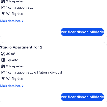
de
2 hóspedes
Studio
1 cama queen-size
Apartment
Wi-fi grátis
for
Mais
Mais detalhes
3
informações
sobre
Verificar disponibilidade
este
quarto:
Studio
Ver
Quarto de hotel com cama, mesa redon
9
Apartment
Studio Apartment for 2
todas
for
30 m²
3
as
1 quarto
imagens
de
3 hóspedes
Studio
1 cama queen-size e 1 futon individual
Apartment
Wi-fi grátis
for
Mais
Mais detalhes
2
informações
sobre
Verificar disponibilidade
este
quarto:
Studio