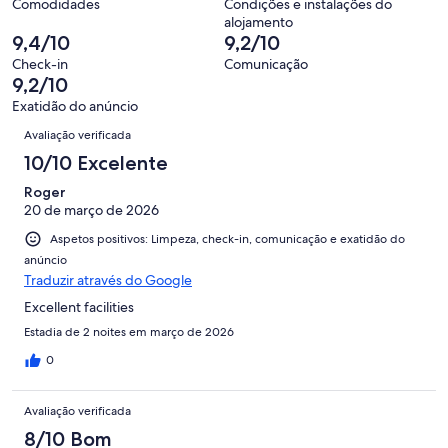
avaliações.
5
Comodidades
Condições e instalações do
213
“Péssimo”.
alojamento
de
avaliações.
1
9,4/10
9,2/10
213
de
Check-in
Comunicação
avaliações.
213
9,2/10
avaliações.
Exatidão do anúncio
Avaliações
Avaliação verificada
10/10 Excelente
Roger
20 de março de 2026
Aspetos positivos: Limpeza, check-in, comunicação e exatidão do
anúncio
Traduzir através do Google
Excellent facilities
Estadia de 2 noites em março de 2026
0
Avaliação verificada
8/10 Bom