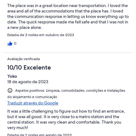
The place was in a great location near transportation. I loved the
area and all of the accommodations that the place has. I loved
the communication response in letting us know everything up to
date. The quick response made me fell safe and that I was not in
a new place alone.
Estadia de 3 noites em outubro de 2023
0
Avaliação verificada
10/10 Excelente
Yoko
18 de agosto de 2023
Aspetos positivos: Limpeza, comodidades, condições e instalações
do alojamento e comunicação
Traduzir através do Google
It was a little challenging to figure out how to find an entrance,
but it was all good. It is very close to a metro station and the
central station. It was very clean and comfortable. Thank you
very much!
Estadia de 2 noites em agosto de 2023