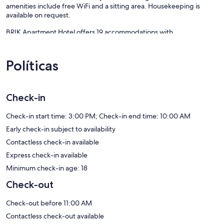
amenities include free WiFi and a sitting area. Housekeeping is
available on request.
BRIK Apartment Hotel offers 19 accommodations with
washers/dryers and coffee/tea makers. Accommodations have
separate sitting areas and include desks and dining tables.
Accommodations at this 3.5-star apartment have kitchens with
Políticas
stovetops, separate dining areas, cookware/dishes/utensils, and
dishwashers. Bathrooms include showers and hair dryers.
Guests can surf the web using the complimentary wireless Internet
Check-in
access. 43-inch Smart televisions come with cable channels.
Additionally, rooms include irons/ironing boards and blackout
Check-in start time: 3:00 PM; Check-in end time: 10:00 AM
drapes/curtains. Housekeeping is offered on request and hypo-
allergenic bedding can be requested.
Early check-in subject to availability
Contactless check-in available
Express check-in available
Minimum check-in age: 18
Check-out
Check-out before 11:00 AM
Contactless check-out available