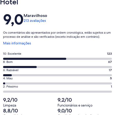
Hotel
Avaliações
9,0
Maravilhoso
213 avaliações
Os comentários são apresentados por ordem cronológica, estão sujeitos a um
processo de análise e são verificados (exceto indicação em contrário).
Abre
Mais informações
numa
nova
Pontuação
10: Excelente
123
janela
de
Pontuação
8: Bom
67
10,
de
o
Pontuação
6: Razoável
17
8,
que
de
o
Pontuação
4: Mau
5
significa
6,
que
de
“Excelente”.
o
Pontuação
2: Péssimo
1
significa
4,
123
que
de
“Bom”.
o
de
significa
2,
9,2/10
9,2/10
67
que
213
“Razoável”.
o
de
significa
Limpeza
Funcionários e serviço
avaliações.
17
que
8,8/10
9,0/10
213
“Mau”.
de
significa