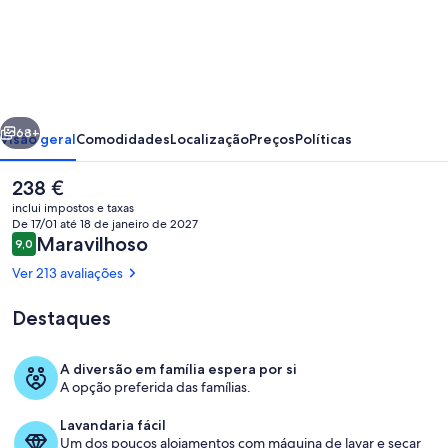
BRIK
Apartment
Hotel
erior
Seguinte
68+
Visão geral
Comodidades
Localização
Preços
Políticas
O
238 €
preço
inclui impostos e taxas
atual
De 17/01 até 18 de janeiro de 2027
é
Avaliações
Maravilhoso
9,0
9,0 em 10
238 €
Ver 213 avaliações
Destaques
Fachada do alojamento
A diversão em família espera por si
A opção preferida das famílias.
Lavandaria fácil
Um dos poucos alojamentos com máquina de lavar e secar