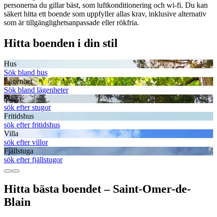
personerna du gillar bäst, som luftkonditionering och wi-fi. Du kan
säkert hitta ett boende som uppfyller allas krav, inklusive alternativ
som är tillgänglighetsanpassade eller rökfria.
Hitta boenden i din stil
Hus
Sök bland hus
Lägenhet
Sök bland lägenheter
Stuga
sök efter stugor
Fritidshus
sök efter fritidshus
Villa
sök efter villor
Fjällstuga
sök efter fjällstugor
Hitta bästa boendet – Saint-Omer-de-
Blain