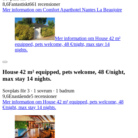
8,6
Fantastiskt
661 recensioner
Mer information om Comfort Aparthotel Nantes La Beaujoire
Mer information om House 42 m²
equipped, pets welcome, 48 €/night, max stay 14
nights.
House 42 m² equipped, pets welcome, 48 €/night,
max stay 14 nights.
Sovplats för 3 · 1 sovrum · 1 badrum
9,6
Enastående
5 recensioner
Mer information om House 42 m² equipped, pets welcome, 48
€/night, max stay 14 nights.