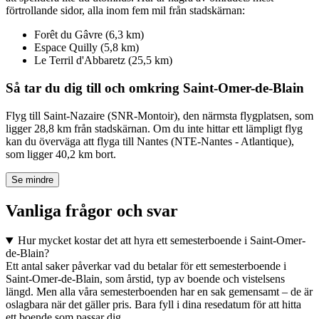
förtrollande sidor, alla inom fem mil från stadskärnan:
Forêt du Gâvre (6,3 km)
Espace Quilly (5,8 km)
Le Terril d'Abbaretz (25,5 km)
Så tar du dig till och omkring Saint-Omer-de-Blain
Flyg till Saint-Nazaire (SNR-Montoir), den närmsta flygplatsen, som
ligger 28,8 km från stadskärnan. Om du inte hittar ett lämpligt flyg
kan du överväga att flyga till Nantes (NTE-Nantes - Atlantique),
som ligger 40,2 km bort.
Se mindre
Vanliga frågor och svar
Hur mycket kostar det att hyra ett semesterboende i Saint-Omer-
de-Blain?
Ett antal saker påverkar vad du betalar för ett semesterboende i
Saint-Omer-de-Blain, som årstid, typ av boende och vistelsens
längd. Men alla våra semesterboenden har en sak gemensamt – de är
oslagbara när det gäller pris. Bara fyll i dina resedatum för att hitta
ett boende som passar dig.