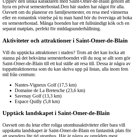
Upplev den unika karaktären med Saint-Omer-de-Blain genom att
hyra en privat semesterbostad.Den här staden har något för alla.
Oavsett om du planerar en familjesemester, en resa med vännerna
eller en romantisk vistelse på tu man hand bör du överväga att boka
en semesterbostad. Många boenden har ett fullständigt kök och en
separat matplats, perfekt för middagsunderhållning.
Aktiviteter och attraktioner i Saint-Omer-de-Blain
Vill du upptäcka attraktioner i staden? Trots att det kan locka att
stanna på det bekväma semesterboendet vill du nog se allt som gör
Saint-Omer-de-Blain till ett kul ställe att resa till. Dessa är några av
toppattraktionerna som du kan skriva upp på listan, alla inom fem
mil från centrum:
Nantes-Vigneux Golf (17,5 km)
Domaine de La Bretesche (23,6 km)
Savenay Golf (13,3 km)
Espace Quilly (5,8 km)
Upptäck landskapet i Saint-Omer-de-Blain
Oavsett om du letar efter roliga utomhusaktiviteter eller bara vill
uppskatta landskapet är Saint-Omer-de-Blain en fantastisk plats för
att spendera lite tid utomhus. Här är några av områdets mest