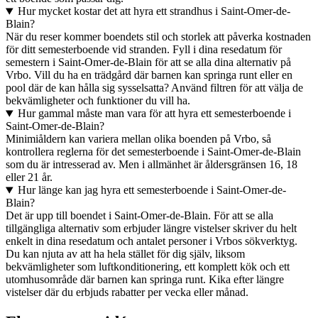
Hur mycket kostar det att hyra ett strandhus i Saint-Omer-de-
Blain?
När du reser kommer boendets stil och storlek att påverka kostnaden
för ditt semesterboende vid stranden. Fyll i dina resedatum för
semestern i Saint-Omer-de-Blain för att se alla dina alternativ på
Vrbo. Vill du ha en trädgård där barnen kan springa runt eller en
pool där de kan hålla sig sysselsatta? Använd filtren för att välja de
bekvämligheter och funktioner du vill ha.
Hur gammal måste man vara för att hyra ett semesterboende i
Saint-Omer-de-Blain?
Minimiåldern kan variera mellan olika boenden på Vrbo, så
kontrollera reglerna för det semesterboende i Saint-Omer-de-Blain
som du är intresserad av. Men i allmänhet är åldersgränsen 16, 18
eller 21 år.
Hur länge kan jag hyra ett semesterboende i Saint-Omer-de-
Blain?
Det är upp till boendet i Saint-Omer-de-Blain. För att se alla
tillgängliga alternativ som erbjuder längre vistelser skriver du helt
enkelt in dina resedatum och antalet personer i Vrbos sökverktyg.
Du kan njuta av att ha hela stället för dig själv, liksom
bekvämligheter som luftkonditionering, ett komplett kök och ett
utomhusområde där barnen kan springa runt. Kika efter längre
vistelser där du erbjuds rabatter per vecka eller månad.