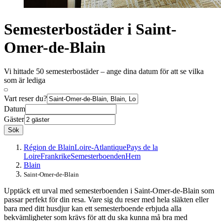
Semesterbostäder i Saint-
Omer-de-Blain
Vi hittade 50 semesterbostäder – ange dina datum för att se vilka
som är lediga
Vart reser du?
Datum
Gäster
Sök
Région de Blain
Loire-Atlantique
Pays de la
Loire
Frankrike
Semesterboenden
Hem
Blain
Saint-Omer-de-Blain
Upptäck ett urval med semesterboenden i Saint-Omer-de-Blain som
passar perfekt för din resa. Vare sig du reser med hela släkten eller
bara med ditt husdjur kan ett semesterboende erbjuda alla
bekvämligheter som krävs för att du ska kunna må bra med