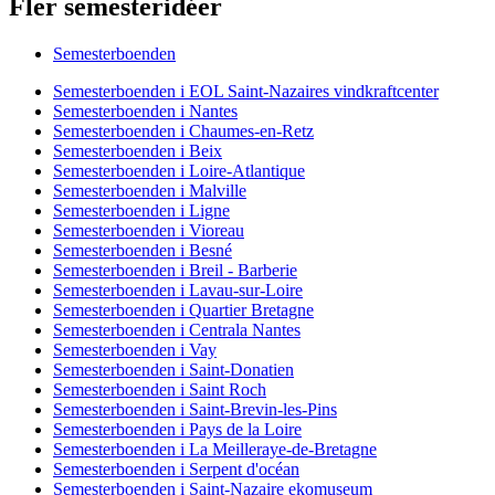
Fler semesteridéer
Semesterboenden
Semesterboenden i EOL Saint-Nazaires vindkraftcenter
Semesterboenden i Nantes
Semesterboenden i Chaumes-en-Retz
Semesterboenden i Beix
Semesterboenden i Loire-Atlantique
Semesterboenden i Malville
Semesterboenden i Ligne
Semesterboenden i Vioreau
Semesterboenden i Besné
Semesterboenden i Breil - Barberie
Semesterboenden i Lavau-sur-Loire
Semesterboenden i Quartier Bretagne
Semesterboenden i Centrala Nantes
Semesterboenden i Vay
Semesterboenden i Saint-Donatien
Semesterboenden i Saint Roch
Semesterboenden i Saint-Brevin-les-Pins
Semesterboenden i Pays de la Loire
Semesterboenden i La Meilleraye-de-Bretagne
Semesterboenden i Serpent d'océan
Semesterboenden i Saint-Nazaire ekomuseum