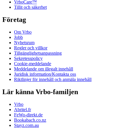
VrboCare™
Tillit och säkerhet
Företag
Om Vrbo
Jobb
Nyhetsrum
Regler och villkor
Tillgänglighetsanpassning
Sekretesspolicy
Cookie-meddelande
Meddelande om illegalt innehåll
Juridisk information/Kontakta oss
Riktlinjer för innehåll och anmäla innehåll
Lär känna Vrbo-familjen
Vrbo
Abritel.fr
FeWo-direkt.de
Bookabach.co.nz
Stayz.com.au