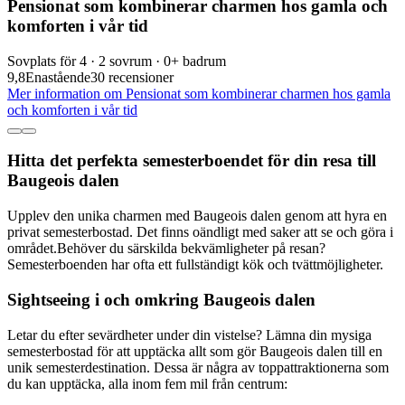
Pensionat som kombinerar charmen hos gamla och
komforten i vår tid
Sovplats för 4 · 2 sovrum · 0+ badrum
9,8
Enastående
30 recensioner
Mer information om Pensionat som kombinerar charmen hos gamla
och komforten i vår tid
Hitta det perfekta semesterboendet för din resa till
Baugeois dalen
Upplev den unika charmen med Baugeois dalen genom att hyra en
privat semesterbostad. Det finns oändligt med saker att se och göra i
området.Behöver du särskilda bekvämligheter på resan?
Semesterboenden har ofta ett fullständigt kök och tvättmöjligheter.
Sightseeing i och omkring Baugeois dalen
Letar du efter sevärdheter under din vistelse? Lämna din mysiga
semesterbostad för att upptäcka allt som gör Baugeois dalen till en
unik semesterdestination. Dessa är några av toppattraktionerna som
du kan upptäcka, alla inom fem mil från centrum: