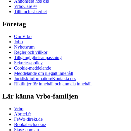
Annonsera hos oss
VrboCare™
Tillit och säkerhet
Företag
Om Vrbo
Jobb
Nyhetsrum
Regler och villkor
Tillgänglighetsanpassning
Sekretesspolicy
Cookie-meddelande
Meddelande om illegalt innehåll
Juridisk information/Kontakta oss
Riktlinjer för innehåll och anmäla innehåll
Lär känna Vrbo-familjen
Vrbo
Abritel.fr
FeWo-direkt.de
Bookabach.co.nz
Stayz.com.au