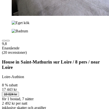
9,8
Enastående
(20 recensioner)
House in Saint-Mathurin sur Loire / 8 pers / near
Loire
Loire-Authion
8 % rabatt
17 443 kr
19 024 kr
för 1 bostad, 7 nätter
2 492 kr per natt
inklusive skatter och avgifter