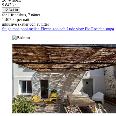
20 % rabatt
9 847 kr
12 341 kr
för 1 fritidshus, 7 nätter
1 407 kr per natt
inklusive skatter och avgifter
Stuga med pool mellan Flèche zoo och Lude slott: Pic Epeiche stuga