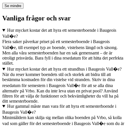
Se mindre
Vanliga frågor och svar
Hur mycket kostar det att hyra ett semesterboende i Baugeois
Vall�e?
Flera saker påverkar priset på ett semesterboende i Baugeois
Vall�e, till exempel typ av boende, vistelsens längd och säsong.
Men alla våra semesterboenden har en sak gemensamt – de är
otroligt prisvärda. Bara fyll i dina resedatum för att hitta det perfekta
stället.
Hur mycket kostar det att hyra ett strandhus i Baugeois Vall�e?
När du reser kommer boendets stil och storlek att bidra till att
bestämma kostnaden för din vistelse vid stranden. Skriv in dina
resedatum för semestern i Baugeois Vall�e för att se alla dina
alternativ på Vrbo. Kan du inte leva utan en privat pool? Använd
filtren för att välja de funktioner och bekvämligheter du vill ha på
ditt semesterboende.
Hur gammal måste man vara för att hyra ett semesterboende i
Baugeois Vall�e?
Minimiåldern kan skilja sig mellan olika boenden på Vrbo, så kolla
vad som gäller för det semesterboende i Baugeois Vall�e som du är