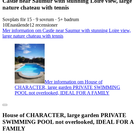
Castle near Saumur with stunning Loire view, large
nature chateau with tennis
Sovplats för 15 · 9 sovrum · 5+ badrum
10
Enastående
12 recensioner
Mer information om Castle near Saumur with stunning Loire view,
large nature chateau with tennis
Mer information om House of
CHARACTER, large garden PRIVATE SWIMMING
POOL not overlooked, IDEAL FOR A FAMILY
House of CHARACTER, large garden PRIVATE
SWIMMING POOL not overlooked, IDEAL FOR A
FAMILY