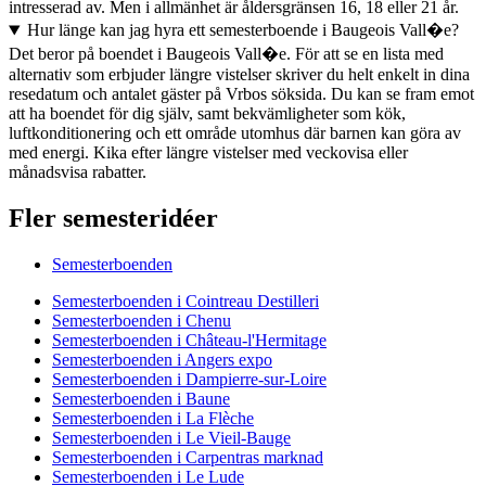
intresserad av. Men i allmänhet är åldersgränsen 16, 18 eller 21 år.
Hur länge kan jag hyra ett semesterboende i Baugeois Vall�e?
Det beror på boendet i Baugeois Vall�e. För att se en lista med
alternativ som erbjuder längre vistelser skriver du helt enkelt in dina
resedatum och antalet gäster på Vrbos söksida. Du kan se fram emot
att ha boendet för dig själv, samt bekvämligheter som kök,
luftkonditionering och ett område utomhus där barnen kan göra av
med energi. Kika efter längre vistelser med veckovisa eller
månadsvisa rabatter.
Fler semesteridéer
Semesterboenden
Semesterboenden i Cointreau Destilleri
Semesterboenden i Chenu
Semesterboenden i Château-l'Hermitage
Semesterboenden i Angers expo
Semesterboenden i Dampierre-sur-Loire
Semesterboenden i Baune
Semesterboenden i La Flèche
Semesterboenden i Le Vieil-Bauge
Semesterboenden i Carpentras marknad
Semesterboenden i Le Lude