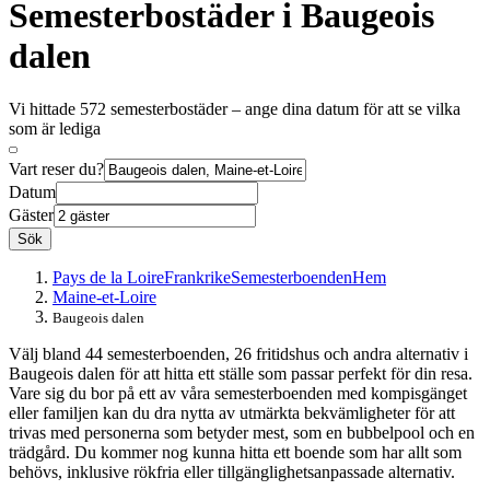
Semesterbostäder i Baugeois
dalen
Vi hittade 572 semesterbostäder – ange dina datum för att se vilka
som är lediga
Vart reser du?
Datum
Gäster
Sök
Pays de la Loire
Frankrike
Semesterboenden
Hem
Maine-et-Loire
Baugeois dalen
Välj bland 44 semesterboenden, 26 fritidshus och andra alternativ i
Baugeois dalen för att hitta ett ställe som passar perfekt för din resa.
Vare sig du bor på ett av våra semesterboenden med kompisgänget
eller familjen kan du dra nytta av utmärkta bekvämligheter för att
trivas med personerna som betyder mest, som en bubbelpool och en
trädgård. Du kommer nog kunna hitta ett boende som har allt som
behövs, inklusive rökfria eller tillgänglighetsanpassade alternativ.