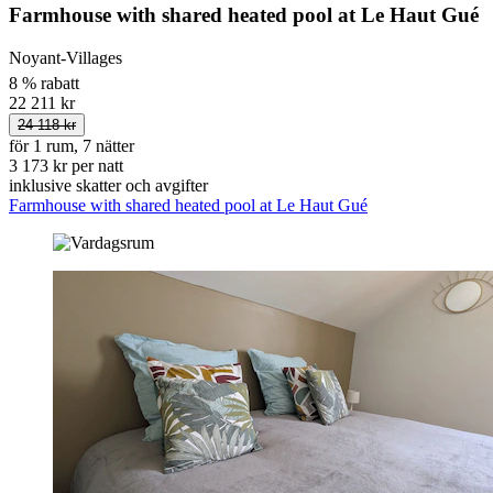
Farmhouse with shared heated pool at Le Haut Gué
Noyant-Villages
8 % rabatt
22 211 kr
24 118 kr
för 1 rum, 7 nätter
3 173 kr per natt
inklusive skatter och avgifter
Farmhouse with shared heated pool at Le Haut Gué