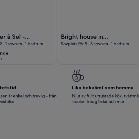
e. Peace and quiet
renier à Sel - Centre historique
Foto av Bright house in Sainte Suza
er à Sel -
Bright house in
istorique
Sainte Suzanne with
 2 · 1 sovrum · 1 badrum
Sovplats för 5 · 3 sovrum · 1 badrum
garden, 3
ende
ende
bedrooms, wifi
on
nsion)
tetstid
Lika bekvämt som hemma
sen är enkel och trevlig - från
Njut av fullt utrustade kök, tvättmö
 vistelse
pooler, trädgårdar och mer