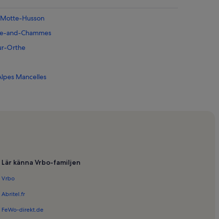
 Motte-Husson
nne-and-Chammes
ur-Orthe
lpes Mancelles
re
Lär känna Vrbo-familjen
Vrbo
Abritel.fr
FeWo-direkt.de