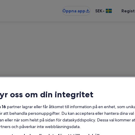
•
Öppna app
SEK
Regist
rboenden nära Sainte-Suzan
ryr oss om din integritet
bostäder – ange dina datum för att
a
16
partner lagrar eller får åtkomst till information på en enhet, som unika
ör att behandla personuppgifter. Du kan acceptera eller hantera dina va
Datum
an eller när som helst på sidan för dataskyddspolicy. Dessa val kommer at
partners och påverkar inte webbläsningsdata.