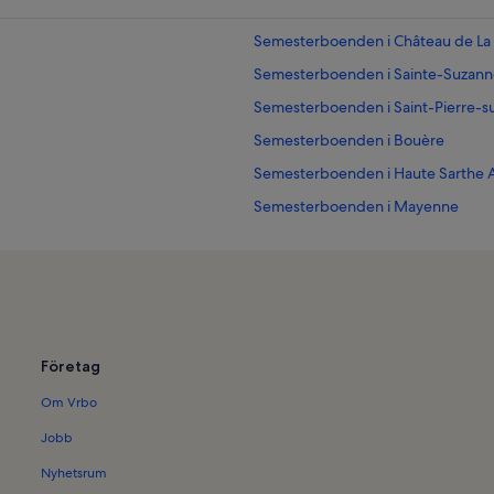
Semesterboenden i Château de La
Semesterboenden i Sainte-Suza
Semesterboenden i Saint-Pierre-s
Semesterboenden i Bouère
Semesterboenden i Haute Sarthe A
Semesterboenden i Mayenne
Semesterboenden i Pillerie-Bootz
Semesterboenden i Grez-en-Bouè
Företag
Om Vrbo
Jobb
Nyhetsrum