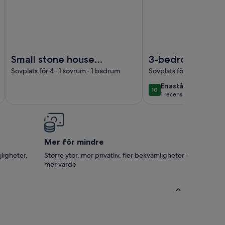
nne with garden, 3 bedrooms, wifi
Foto av Small stone house near a pond
Foto av 3-bedroom ind
Small stone house
3-bedroom
near a pond
independent ho
Sovplats för 4 · 1 sovrum · 1 badrum
Sovplats för 6 · 3 sovru
- modern comfo
enastående
Enastående
10
10 av 10
and historic cha
1 recension
(1 recension)
pets allowed
Mer för mindre
jligheter,
Större ytor, mer privatliv, fler bekvämligheter -
mer värde