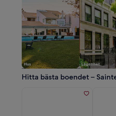
Hus
Lägenhet
Hitta bästa boendet – Saint
Mer information om The steeple house in the heart
Mer informat