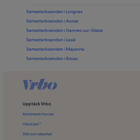
Semesterboenden i Longnes
Semesterboenden i Avoise
Semesterboenden i Gennes-sur-Glaize
Semesterboenden i Laval
Semesterboenden i Mayenne
Semesterboenden i Rouez
Semesterboenden i Saint-Ouen-en-Champagne
Semesterboenden i Bais
Semesterboenden i La Chapelle-Saint-Fray
Upptäck Vrbo
Annonsera hos oss
VrboCare™
Tillit och säkerhet