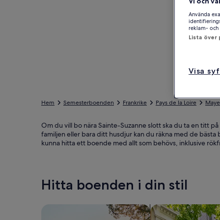
Vi och vå
Använda exak
identifierin
reklam- och 
Lista över
Visa sy
Hem
Semesterboenden
Frankrike
Pays de la Loire
Maye
Om du vill bo nära Sainte-Suzanne slott ska du ta en titt 
familjen eller bara ditt husdjur kan du räkna med de bäs
kunna hitta ett boende med allt som behövs, inklusive rökfri
Hitta boenden i din stil
Sök bland hus
Sök bland lägenhet