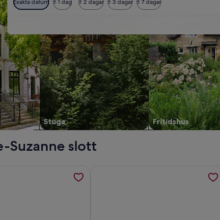
Exakta datum
± 1 dag
± 2 dagar
± 3 dagar
± 7 dagar
Stuga
Fritidshus
e-Suzanne slott
 of Mayenne. Peace and quiet öppnas i en ny flik.
ion om Le Grenier à Sel - Centre historique öppnas i en ny fli
Mer information om Bright house in 