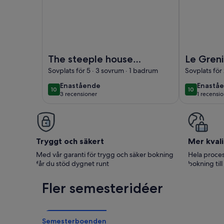
Foto av The steeple house in the heart of Mayenn
Foto av Le G
The steeple house
Le Greni
in the heart of
Centre h
Sovplats för 5 · 3 sovrum · 1 badrum
Sovplats för
Mayenne. Peace
enastående
enastå
Enastående
Enastå
10
10
10 av 10
10 av 10
and quiet
3 recensioner
1 recensi
(3 recensioner)
(1 rece
Tryggt och säkert
Mer kvali
Med vår garanti för trygg och säker bokning
Hela proces
får du stöd dygnet runt
bokning till
Fler semesteridéer
Semesterboenden