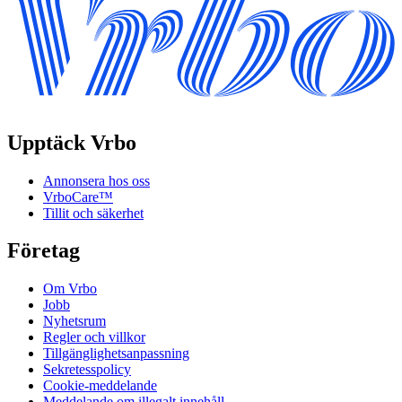
Upptäck Vrbo
Annonsera hos oss
VrboCare™
Tillit och säkerhet
Företag
Om Vrbo
Jobb
Nyhetsrum
Regler och villkor
Tillgänglighetsanpassning
Sekretesspolicy
Cookie-meddelande
Meddelande om illegalt innehåll