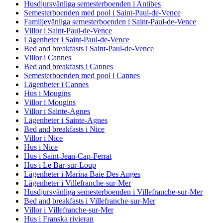
Husdjursvänliga semesterboenden i Antibes
Semesterboenden med pool i Saint-Paul-de-Vence
Familjevänliga semesterboenden i Saint-Paul-de-Vence
Villor i Saint-Paul-de-Vence
Lägenheter i Saint-Paul-de-Vence
Bed and breakfasts i Saint-Paul-de-Vence
Villor i Cannes
Bed and breakfasts i Cannes
Semesterboenden med pool i Cannes
Lägenheter i Cannes
Hus i Mougins
Villor i Mougins
Villor i Sainte-Agnes
Lägenheter i Sainte-Agnes
Bed and breakfasts i Nice
Villor i Nice
Hus i Nice
Hus i Saint-Jean-Cap-Ferrat
Hus i Le Bar-sur-Loup
Lägenheter i Marina Baie Des Anges
Lägenheter i Villefranche-sur-Mer
Husdjursvänliga semesterboenden i Villefranche-sur-Mer
Bed and breakfasts i Villefranche-sur-Mer
Villor i Villefranche-sur-Mer
Hus i Franska rivieran