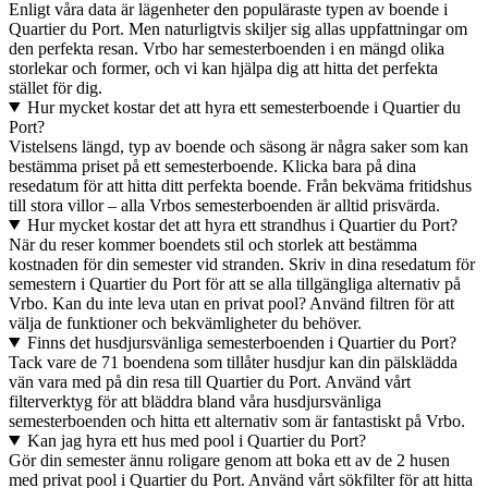
Enligt våra data är lägenheter den populäraste typen av boende i
Quartier du Port. Men naturligtvis skiljer sig allas uppfattningar om
den perfekta resan. Vrbo har semesterboenden i en mängd olika
storlekar och former, och vi kan hjälpa dig att hitta det perfekta
stället för dig.
Hur mycket kostar det att hyra ett semesterboende i Quartier du
Port?
Vistelsens längd, typ av boende och säsong är några saker som kan
bestämma priset på ett semesterboende. Klicka bara på dina
resedatum för att hitta ditt perfekta boende. Från bekväma fritidshus
till stora villor – alla Vrbos semesterboenden är alltid prisvärda.
Hur mycket kostar det att hyra ett strandhus i Quartier du Port?
När du reser kommer boendets stil och storlek att bestämma
kostnaden för din semester vid stranden. Skriv in dina resedatum för
semestern i Quartier du Port för att se alla tillgängliga alternativ på
Vrbo. Kan du inte leva utan en privat pool? Använd filtren för att
välja de funktioner och bekvämligheter du behöver.
Finns det husdjursvänliga semesterboenden i Quartier du Port?
Tack vare de 71 boendena som tillåter husdjur kan din pälsklädda
vän vara med på din resa till Quartier du Port. Använd vårt
filterverktyg för att bläddra bland våra husdjursvänliga
semesterboenden och hitta ett alternativ som är fantastiskt på Vrbo.
Kan jag hyra ett hus med pool i Quartier du Port?
Gör din semester ännu roligare genom att boka ett av de 2 husen
med privat pool i Quartier du Port. Använd vårt sökfilter för att hitta