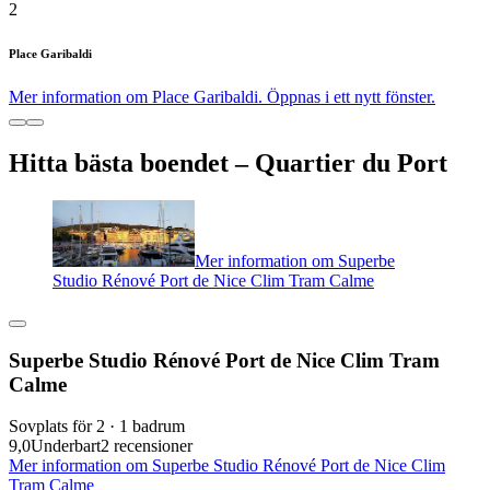
2
Place Garibaldi
Mer information om Place Garibaldi. Öppnas i ett nytt fönster.
Hitta bästa boendet – Quartier du Port
Mer information om Superbe
Studio Rénové Port de Nice Clim Tram Calme
Superbe Studio Rénové Port de Nice Clim Tram
Calme
Sovplats för 2 · 1 badrum
9,0
Underbart
2 recensioner
Mer information om Superbe Studio Rénové Port de Nice Clim
Tram Calme