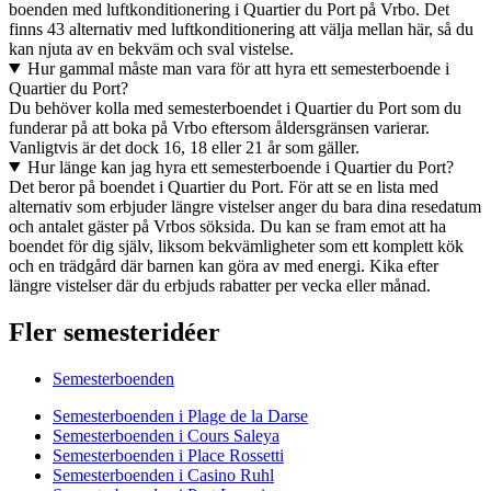
boenden med luftkonditionering i Quartier du Port på Vrbo. Det
finns 43 alternativ med luftkonditionering att välja mellan här, så du
kan njuta av en bekväm och sval vistelse.
Hur gammal måste man vara för att hyra ett semesterboende i
Quartier du Port?
Du behöver kolla med semesterboendet i Quartier du Port som du
funderar på att boka på Vrbo eftersom åldersgränsen varierar.
Vanligtvis är det dock 16, 18 eller 21 år som gäller.
Hur länge kan jag hyra ett semesterboende i Quartier du Port?
Det beror på boendet i Quartier du Port. För att se en lista med
alternativ som erbjuder längre vistelser anger du bara dina resedatum
och antalet gäster på Vrbos söksida. Du kan se fram emot att ha
boendet för dig själv, liksom bekvämligheter som ett komplett kök
och en trädgård där barnen kan göra av med energi. Kika efter
längre vistelser där du erbjuds rabatter per vecka eller månad.
Fler semesteridéer
Semesterboenden
Semesterboenden i Plage de la Darse
Semesterboenden i Cours Saleya
Semesterboenden i Place Rossetti
Semesterboenden i Casino Ruhl