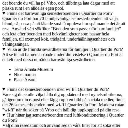
det boende du vill ha på Vrbo, och tillbringa lata dagar med att
plaska runt i en alldeles egen pool.
Finns det barnvänliga semesterboenden i Quartier du Port?
Quartier du Port har 70 familjevänliga semesterboenden att välja
bland, så passa på att låta de små få uppleva hur spännande det är att
resa. Använd vårt sökfilter "Boenden som passar för barnfamiljer"
och leta efter boenden med bekvämligheter som passar hela
familjen, till exempel kök, trädgård, underhållningsenheter och
våningssängar.
Vilka är de främsta sevärdheterna för familjer i Quartier du Port?
Att se till att barnen är roade under din vistelse i Quartier du Port är
enkelt med dessa utmärkta barnvänliga sevärdheter:
Terra Amata Museum
Nice marina
Place Arson.
Finns det semesterboenden med wi-fi i Quartier du Port?
Vare sig du skulle vilja hålla dig uppdaterad med nyhetsrubrikerna,
gå igenom din e-post eller lägga upp en bild på sociala medier, finns
det 26 semesterboenden med wi-fi i Quartier du Port. Markera rutan
"wi-fi" när du söker på Vrbo och håll dig uppkopplad på din resa.
Hur hittar jag semesterboenden med luftkonditionering i Quartier
du Port?
Välj dina resedatum och använd sedan våra filter för att söka efter