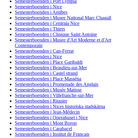
Semesterboenden i Port Lympia
Semesterboenden i Nice
Semesterboenden i Antibes
Semesterboenden i Musee National Marc Chagall
Semesterboenden i Centrala Nice
Semesterboenden i Thiers
Semesterboenden i Clinique Saint Antoine
Semesterboenden i Musee d'Art Moderne et d'Art
Contemporain
Semesterboenden i Cap-Ferrat
Semesterboenden i Nice
Semesterboenden i Place Garibaldi
Semesterboenden i Beaulieu-sur-Mer
Semesterboenden i Castel strand
Semesterboenden i Place Masséna
Semesterboenden i Promenade des Anglais
Semesterboenden i Musée Matisse
Semesterboenden i Villefranche-sur-Mer
Semesterboenden i Riquier
Semesterboenden i Nices historiska stadskärna
Semesterboenden i Jean-Médecin
Semesterboenden i Operahuset i Nice
Semesterboenden i Mont Boron
Semesterboenden i Carabacel
Semesterboenden i Institut de Francais