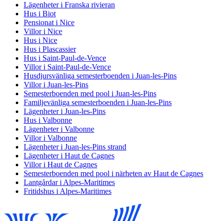
Lägenheter i Franska rivieran
Hus i Biot
Pensionat i Nice
Villor i Nice
Hus i Nice
Hus i Plascassier
Hus i Saint-Paul-de-Vence
Villor i Saint-Paul-de-Vence
Husdjursvänliga semesterboenden i Juan-les-Pins
Villor i Juan-les-Pins
Semesterboenden med pool i Juan-les-Pins
Familjevänliga semesterboenden i Juan-les-Pins
Lägenheter i Juan-les-Pins
Hus i Valbonne
Lägenheter i Valbonne
Villor i Valbonne
Lägenheter i Juan-les-Pins strand
Lägenheter i Haut de Cagnes
Villor i Haut de Cagnes
Semesterboenden med pool i närheten av Haut de Cagnes
Lantgårdar i Alpes-Maritimes
Fritidshus i Alpes-Maritimes