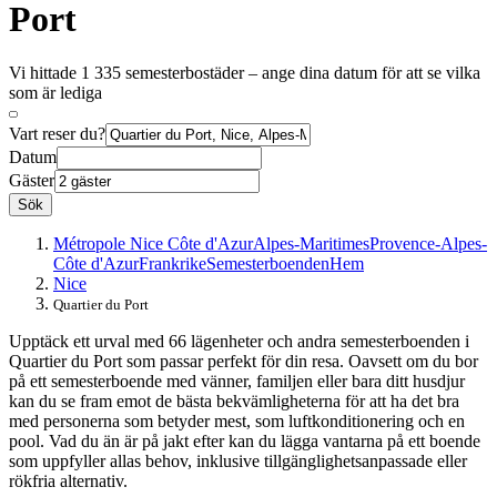
Port
Vi hittade 1 335 semesterbostäder – ange dina datum för att se vilka
som är lediga
Vart reser du?
Datum
Gäster
Sök
Métropole Nice Côte d'Azur
Alpes-Maritimes
Provence-Alpes-
Côte d'Azur
Frankrike
Semesterboenden
Hem
Nice
Quartier du Port
Upptäck ett urval med 66 lägenheter och andra semesterboenden i
Quartier du Port som passar perfekt för din resa. Oavsett om du bor
på ett semesterboende med vänner, familjen eller bara ditt husdjur
kan du se fram emot de bästa bekvämligheterna för att ha det bra
med personerna som betyder mest, som luftkonditionering och en
pool. Vad du än är på jakt efter kan du lägga vantarna på ett boende
som uppfyller allas behov, inklusive tillgänglighetsanpassade eller
rökfria alternativ.