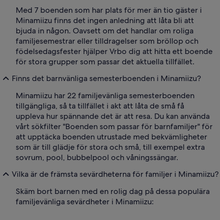
Med 7 boenden som har plats för mer än tio gäster i
Minamiizu finns det ingen anledning att låta bli att
bjuda in någon. Oavsett om det handlar om roliga
familjesemestrar eller tilldragelser som bröllop och
födelsedagsfester hjälper Vrbo dig att hitta ett boende
för stora grupper som passar det aktuella tillfället.
Finns det barnvänliga semesterboenden i Minamiizu?
Minamiizu har 22 familjevänliga semesterboenden
tillgängliga, så ta tillfället i akt att låta de små få
uppleva hur spännande det är att resa. Du kan använda
vårt sökfilter "Boenden som passar för barnfamiljer" för
att upptäcka boenden utrustade med bekvämligheter
som är till glädje för stora och små, till exempel extra
sovrum, pool, bubbelpool och våningssängar.
Vilka är de främsta sevärdheterna för familjer i Minamiizu?
Skäm bort barnen med en rolig dag på dessa populära
familjevänliga sevärdheter i Minamiizu: