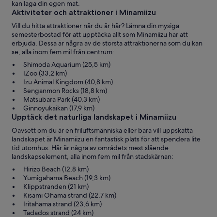
kan laga din egen mat.
Aktiviteter och attraktioner i Minamiizu
Vill du hitta attraktioner när du är här? Lämna din mysiga
semesterbostad för att upptäcka allt som Minamiizu har att
erbjuda. Dessa är några av de största attraktionerna som du kan
se, alla inom fem mil från centrum:
Shimoda Aquarium (25,5 km)
IZoo (33,2 km)
Izu Animal Kingdom (40,8 km)
Senganmon Rocks (18,8 km)
Matsubara Park (40,3 km)
Ginnoyukaikan (17,9 km)
Upptäck det naturliga landskapet i Minamiizu
Oavsett om du är en friluftsmänniska eller bara vill uppskatta
landskapet är Minamiizu en fantastisk plats för att spendera lite
tid utomhus. Här är några av områdets mest slående
landskapselement, alla inom fem mil från stadskärnan:
Hirizo Beach (12,8 km)
Yumigahama Beach (19,3 km)
Klippstranden (21 km)
Kisami Ohama strand (22,7 km)
Iritahama strand (23,6 km)
Tadados strand (24 km)