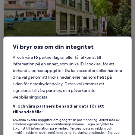
Hus
Lägenhet
Stuga
Vi bryr oss om din integritet
Hitta bostäder nära
Vi och våra
16
partner lagrar eller får åtkomst till
populära sevärdheter i
information på en enhet, som unika ID i cookies, för att
behandla personuppgifter. Du kan acceptera eller hantera
Minamiizu
dina val genom att klicka nedan eller när som helst på
sidan för dataskyddspolicy. Dessa val kommer att
signaleras till våra partners och påverkar inte
webbläsningsdata.
Vi och våra partners behandlar data för att
tillhandahålla:
Använda exakta uppgifter om geografisk positionering. Aktivt läsa av
enhetens egenskaper för identifieringsändamål. Lagra och/eller få
åtkomst till information på en enhet. Personanpassad reklam och
innehåll, reklam- och innehållsmätning, forskning angående målgrupp