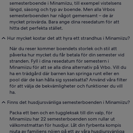
semesterboende i Minamiizu, till exempel vistelsens
längd, säsong och typ av boende. Men alla Vrbos
semesterboenden har något gemensamt – de är
mycket prisvärda. Bara ange dina resedatum för att
hitta det perfekta stället.
Hur mycket kostar det att hyra ett strandhus i Minamiizu?
När du reser kommer boendets storlek och stil att
påverka hur mycket du får betala för din semester vid
stranden. Fyll i dina resedatum för semestern i
Minamiizu för att se alla dina alternativ på Vrbo. Vill du
ha en trädgård där barnen kan springa runt eller en
pool där de kan hålla sig sysselsatta? Använd våra filter
för att välja de bekvämligheter och funktioner du vill
ha.
Finns det husdjursvänliga semesterboenden i Minamiizu?
Packa ett ben och en tuggleksak till din valp, för
Minamiizu har 22 semesterboenden som rullar ut
välkomstmattan för husdjur. Låt din fyrbenta kompis
njuta av familjens nöjen på ett av våra husdjursvänliga