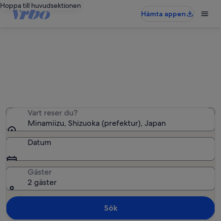
Hoppa till huvudsektionen
Hämta appen
Semesterbostäder i Minamiizu
Vi hittade 99 semesterbostäder – ange dina datum för
att se vilka som är lediga
Vart reser du?
Minamiizu, Shizuoka (prefektur), Japan
Datum
Gäster
2 gäster
Sök