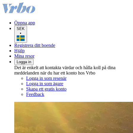
Öppna app
SEK
•
Registrera ditt boende
Hjälp
Mina resor
Logga in
Det är enkelt att kontakta värdar och hålla koll på dina
meddelanden när du har ett konto hos Vrbo
Logga in som resenär
Logga in som ägare
Skapa ett gratis konto
Feedback