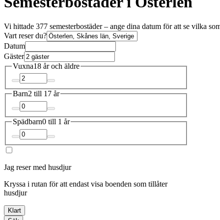
Semesterbostäder i Österlen
Vi hittade 377 semesterbostäder – ange dina datum för att se vilka som
Vart reser du?
Datum
Gäster
Vuxna
18 år och äldre
Barn
2 till 17 år
Spädbarn
0 till 1 år
Jag reser med husdjur
Kryssa i rutan för att endast visa boenden som tillåter
husdjur
Klart