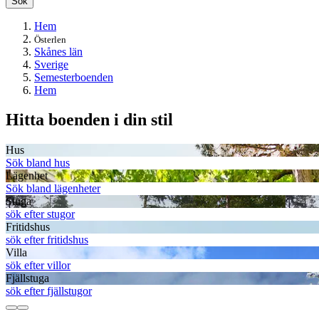
Sök
Hem
Österlen
Skånes län
Sverige
Semesterboenden
Hem
Hitta boenden i din stil
Hus
Sök bland hus
Lägenhet
Sök bland lägenheter
Stuga
sök efter stugor
Fritidshus
sök efter fritidshus
Villa
sök efter villor
Fjällstuga
sök efter fjällstugor