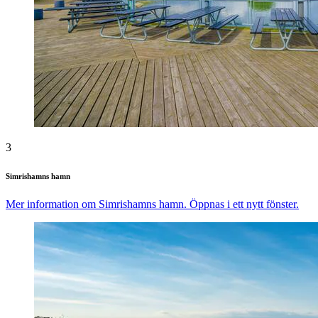
3
Simrishamns hamn
Mer information om Simrishamns hamn. Öppnas i ett nytt fönster.