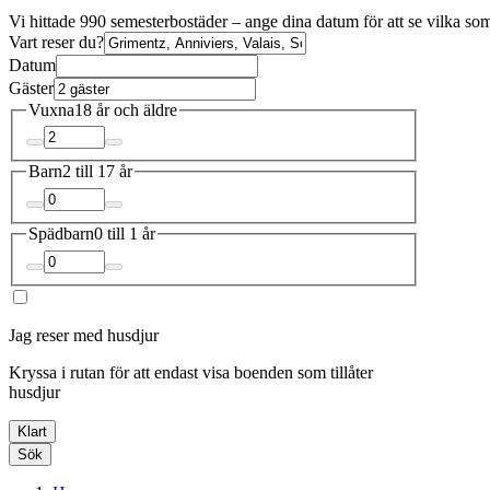
Vi hittade 990 semesterbostäder – ange dina datum för att se vilka som
Vart reser du?
Datum
Gäster
Vuxna
18 år och äldre
Barn
2 till 17 år
Spädbarn
0 till 1 år
Jag reser med husdjur
Kryssa i rutan för att endast visa boenden som tillåter
husdjur
Klart
Sök