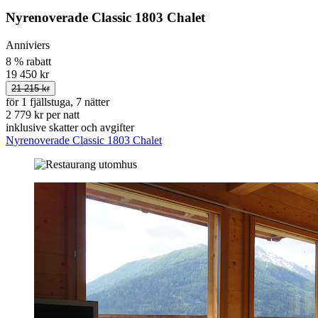
Nyrenoverade Classic 1803 Chalet
Anniviers
8 % rabatt
19 450 kr
21 215 kr
för 1 fjällstuga, 7 nätter
2 779 kr per natt
inklusive skatter och avgifter
Nyrenoverade Classic 1803 Chalet