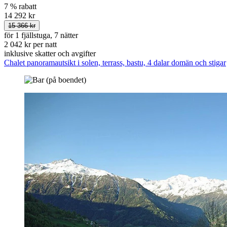
7 % rabatt
14 292 kr
15 366 kr
för 1 fjällstuga, 7 nätter
2 042 kr per natt
inklusive skatter och avgifter
Chalet panoramautsikt i solen, terrass, bastu, 4 dalar domän och stigar