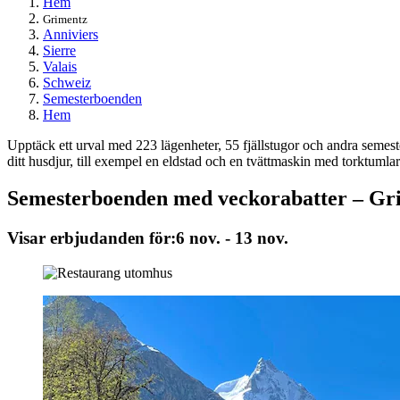
Hem
Grimentz
Anniviers
Sierre
Valais
Schweiz
Semesterboenden
Hem
Upptäck ett urval med 223 lägenheter, 55 fjällstugor och andra semes
ditt husdjur, till exempel en eldstad och en tvättmaskin med torktumlar
Semesterboenden med veckorabatter – Gr
Visar erbjudanden för:
6 nov. - 13 nov.