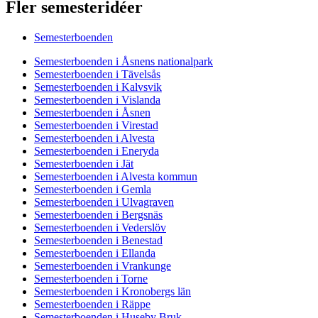
Fler semesteridéer
Semesterboenden
Semesterboenden i Åsnens nationalpark
Semesterboenden i Tävelsås
Semesterboenden i Kalvsvik
Semesterboenden i Vislanda
Semesterboenden i Åsnen
Semesterboenden i Virestad
Semesterboenden i Alvesta
Semesterboenden i Eneryda
Semesterboenden i Jät
Semesterboenden i Alvesta kommun
Semesterboenden i Gemla
Semesterboenden i Ulvagraven
Semesterboenden i Bergsnäs
Semesterboenden i Vederslöv
Semesterboenden i Benestad
Semesterboenden i Ellanda
Semesterboenden i Vrankunge
Semesterboenden i Torne
Semesterboenden i Kronobergs län
Semesterboenden i Räppe
Semesterboenden i Huseby Bruk