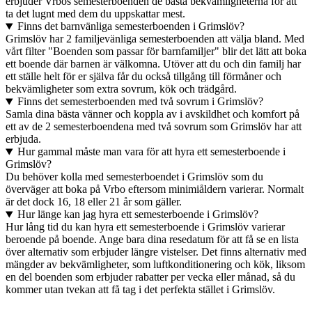
erbjuder Vrbos semesterboenden de bästa bekvämligheterna för att
ta det lugnt med dem du uppskattar mest.
Finns det barnvänliga semesterboenden i Grimslöv?
Grimslöv har 2 familjevänliga semesterboenden att välja bland. Med
vårt filter "Boenden som passar för barnfamiljer" blir det lätt att boka
ett boende där barnen är välkomna. Utöver att du och din familj har
ett ställe helt för er själva får du också tillgång till förmåner och
bekvämligheter som extra sovrum, kök och trädgård.
Finns det semesterboenden med två sovrum i Grimslöv?
Samla dina bästa vänner och koppla av i avskildhet och komfort på
ett av de 2 semesterboendena med två sovrum som Grimslöv har att
erbjuda.
Hur gammal måste man vara för att hyra ett semesterboende i
Grimslöv?
Du behöver kolla med semesterboendet i Grimslöv som du
överväger att boka på Vrbo eftersom minimiåldern varierar. Normalt
är det dock 16, 18 eller 21 år som gäller.
Hur länge kan jag hyra ett semesterboende i Grimslöv?
Hur lång tid du kan hyra ett semesterboende i Grimslöv varierar
beroende på boende. Ange bara dina resedatum för att få se en lista
över alternativ som erbjuder längre vistelser. Det finns alternativ med
mängder av bekvämligheter, som luftkonditionering och kök, liksom
en del boenden som erbjuder rabatter per vecka eller månad, så du
kommer utan tvekan att få tag i det perfekta stället i Grimslöv.