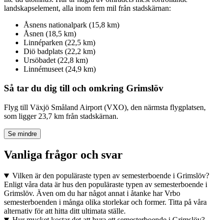
landskapselement, alla inom fem mil från stadskärnan:
Åsnens nationalpark (15,8 km)
Åsnen (18,5 km)
Linnéparken (22,5 km)
Diö badplats (22,2 km)
Ursöbadet (22,8 km)
Linnémuseet (24,9 km)
Så tar du dig till och omkring Grimslöv
Flyg till Växjö Småland Airport (VXO), den närmsta flygplatsen,
som ligger 23,7 km från stadskärnan.
Se mindre
Vanliga frågor och svar
Vilken är den populäraste typen av semesterboende i Grimslöv?
Enligt våra data är hus den populäraste typen av semesterboende i
Grimslöv. Även om du har något annat i åtanke har Vrbo
semesterboenden i många olika storlekar och former. Titta på våra
alternativ för att hitta ditt ultimata ställe.
Hur mycket kostar det att hyra ett semesterboende i Grimslöv?