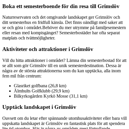
Boka ett semesterboende för din resa till Grimslöv
Naturreservaten och det omgivande landskapet ger Grimslöv och
ditt semesterhus en fridfull känsla. Det finns oändligt med saker att
se och göra i området.Behöver du mer utrymme på familjesemestern
eller resan med kompisgänget? Semesterbostäder har ofta separat
matplats och tvättmöjligheter.
Aktiviteter och attraktioner i Grimslöv
Vill du hitta attraktioner i området? Lämna din semesterbostad för att
se allt som gör Grimslöv till en unik semesterdestination. Dessa är
några av de största attraktionerna som du kan upptäcka, alla inom
fem mil från centrum:
Glasriket golfbana (26,8 km)
Älmhults Golfklubb (29,9 km)
Bilkyrkogården Kyrkö Mosse (31,1 km)
Upptäck landskapet i Grimslöv
Oavsett om du letar efter spännande utomhusaktiviteter eller bara vill
uppskatta landskapet är Grimslöv en fantastisk plats för att spendera
lite tid utomhus. Här är några av områdets mest förtrollande