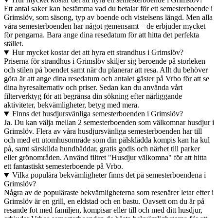
Ett antal saker kan bestämma vad du betalar för ett semesterboende i
Grimslöv, som säsong, typ av boende och vistelsens längd. Men alla
våra semesterboenden har något gemensamt – de erbjuder mycket
för pengarna. Bara ange dina resedatum för att hitta det perfekta
stället.
Hur mycket kostar det att hyra ett strandhus i Grimslöv?
Priserna för strandhus i Grimslöv skiljer sig beroende på storleken
och stilen på boendet samt när du planerar att resa. Allt du behöver
göra är att ange dina resedatum och antalet gäster på Vrbo för att se
dina hyresalternativ och priser. Sedan kan du använda vårt
filterverktyg för att begränsa din sökning efter närliggande
aktiviteter, bekvämligheter, betyg med mera.
Finns det husdjursvänliga semesterboenden i Grimslöv?
Ja. Du kan välja mellan 2 semesterboenden som välkomnar husdjur i
Grimslöv. Flera av våra husdjursvänliga semesterboenden har till
och med ett utomhusområde som din pälsklädda kompis kan ha kul
på, samt särskilda hundbäddar, gratis godis och närhet till parker
eller grönområden. Använd filtret "Husdjur välkomna" för att hitta
ett fantastiskt semesterboende på Vrbo.
Vilka populära bekvämligheter finns det på semesterboendena i
Grimslöv?
Några av de populäraste bekvämligheterna som resenärer letar efter i
Grimslöv är en grill, en eldstad och en bastu. Oavsett om du är på
resande fot med familjen, kompisar eller till och med ditt husdjur,