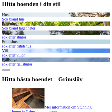
Hitta boenden i din stil
Hus
Sök bland hus
Lägenhet
Sök bland lägenheter
Stuga
sök efter stugor
Fritidshus
sök efter fritidshus
Villa
sök efter villor
Fjällstuga
sök efter fjällstugor
Hitta bästa boendet – Grimslöv
Mer information om Stunning
home in Grimslöv with sauna