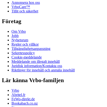
Annonsera hos oss
VrboCare™
Tillit och säkerhet
Företag
Om Vrbo
Jobb
Nyhetsrum
Regler och villkor
Tillgänglighetsanpassning
Sekretesspolicy
Cookie-meddelande
Meddelande om illegalt innehåll
Juridisk information/Kontakta oss
Riktlinjer för innehåll och anmäla innehåll
Lär känna Vrbo-familjen
Vrbo
Abritel.fr
FeWo-direkt.de
Bookabach.co.nz