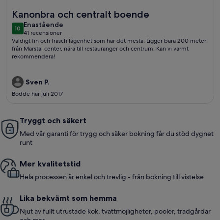
Mer information om Bor i hjärtat av Ludwigsburg
Kanonbra och centralt boende
enastående
Enastående
10
10 av 10
41 recensioner
(41 recensioner)
Väldigt fin och fräsch lägenhet som har det mesta. Ligger bara 200 meter
från Marstal center, nära till restauranger och centrum. Kan vi varmt
rekommendera!
Sven P.
Bodde här juli 2017
Tryggt och säkert
Med vår garanti för trygg och säker bokning får du stöd dygnet
runt
Mer kvalitetstid
Hela processen är enkel och trevlig - från bokning till vistelse
Lika bekvämt som hemma
Njut av fullt utrustade kök, tvättmöjligheter, pooler, trädgårdar
och mer