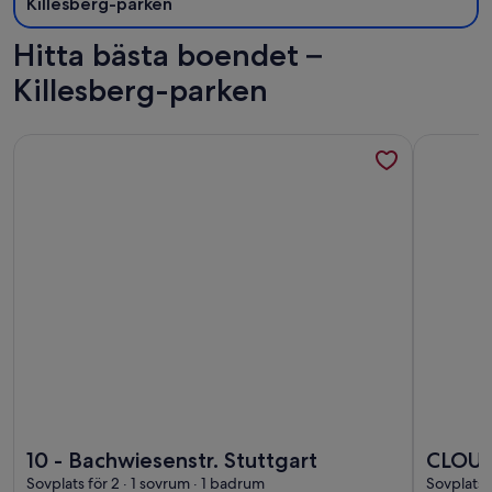
Killesberg-parken
Hitta bästa boendet –
Killesberg-parken
Mer information om 10 - Bachwiesenstr. Stuttgart
Mer info
Mer information om 10 - Bachwiesenstr. Stuttgart
Mer info
10 - Bachwiesenstr. Stuttgart
CLOUD
Sovplats för 2 · 1 sovrum · 1 badrum
Sovplats f