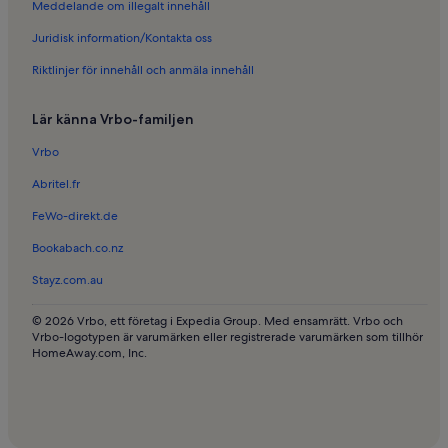
Meddelande om illegalt innehåll
Semesterboenden i Bad Cannstatt
Juridisk information/Kontakta oss
Semesterboenden i Möhringen
Riktlinjer för innehåll och anmäla innehåll
Semesterboenden i Rems-Murr-Kreis
Semesterboenden i Stuttgart
Lär känna Vrbo-familjen
Semesterboenden i Corso Cinema International
Vrbo
Semesterboenden i Kornwestheim
Abritel.fr
Semesterboenden i Stuttgart-West
FeWo-direkt.de
Bookabach.co.nz
Stayz.com.au
© 2026 Vrbo, ett företag i Expedia Group. Med ensamrätt. Vrbo och
Vrbo-logotypen är varumärken eller registrerade varumärken som tillhör
HomeAway.com, Inc.