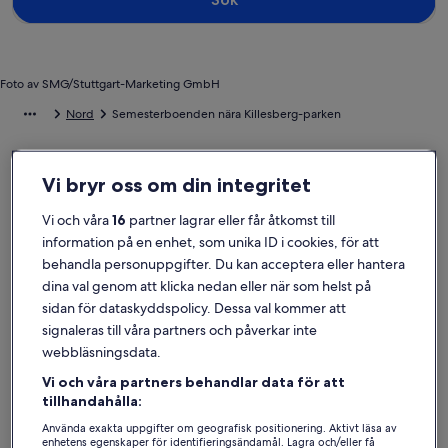
Foto av SMG/Stuttgart-Marketing GmbH
Nord
Semesterboenden nära Killesberg-parken
Utforska vårt utbud av privata semesterboenden i närheten av
Vi bryr oss om din integritet
Killesberg-parken som passar perfekt för din resa. Oavsett om du
hade tänkt resa med hela kompisgänget eller bara med ditt husdjur
Vi och våra
16
partner lagrar eller får åtkomst till
erbjuder ett semesterboende alla bekvämligheter som krävs för att
du ska kunna må bra med dem du gillar allra mest, som parkering
information på en enhet, som unika ID i cookies, för att
och tv. Vad du än längtar efter kan du få tag i ett boende som
behandla personuppgifter. Du kan acceptera eller hantera
uppfyller alla gästers önskemål, inklusive alternativ som är
dina val genom att klicka nedan eller när som helst på
tillgänglighetsanpassade eller rökfria.
sidan för dataskyddspolicy. Dessa val kommer att
signaleras till våra partners och påverkar inte
webbläsningsdata.
Hitta boenden i din stil
Vi och våra partners behandlar data för att
tillhandahålla:
Sök bland hus
Sök bland lägenheter
sök efter st
Använda exakta uppgifter om geografisk positionering. Aktivt läsa av
enhetens egenskaper för identifieringsändamål. Lagra och/eller få