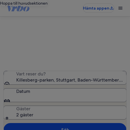
Hoppa till huvudsektionen
Hämta appen
Semesterboenden nära Killesberg-
parken
Vi hittade 333 semesterbostäder – ange dina datum för
att se vilka som är lediga
Vart reser du?
Killesberg-parken, Stuttgart, Baden-Württemberg, Ty
Datum
Gäster
2 gäster
Sök