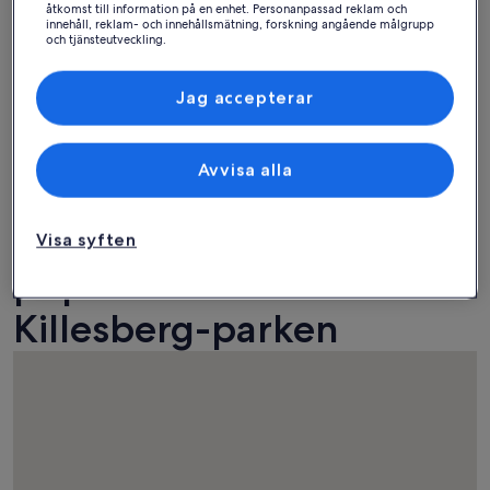
åtkomst till information på en enhet. Personanpassad reklam och
innehåll, reklam- och innehållsmätning, forskning angående målgrupp
och tjänsteutveckling.
Lista över partner (leverantörer)
Jag accepterar
Avvisa alla
Hus
Lägenhet
Stuga
Hitta bostäder nära
Visa syften
populära sevärdheter i
Killesberg-parken