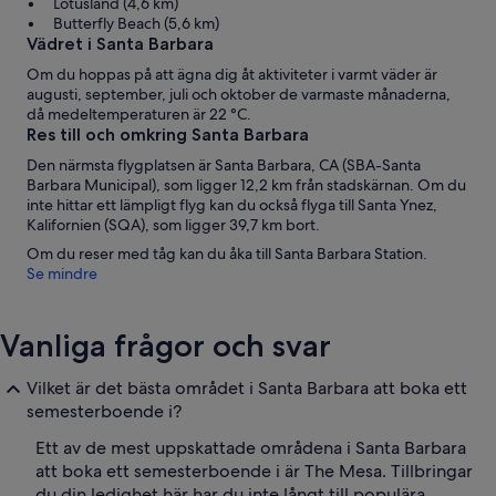
Lotusland (4,6 km)
Butterfly Beach (5,6 km)
Vädret i Santa Barbara
Om du hoppas på att ägna dig åt aktiviteter i varmt väder är
augusti, september, juli och oktober de varmaste månaderna,
då medeltemperaturen är 22 °C.
Res till och omkring Santa Barbara
Den närmsta flygplatsen är Santa Barbara, CA (SBA-Santa
Barbara Municipal), som ligger 12,2 km från stadskärnan. Om du
inte hittar ett lämpligt flyg kan du också flyga till Santa Ynez,
Kalifornien (SQA), som ligger 39,7 km bort.
Om du reser med tåg kan du åka till Santa Barbara Station.
Se mindre
Vanliga frågor och svar
Vilket är det bästa området i Santa Barbara att boka ett
semesterboende i?
Ett av de mest uppskattade områdena i Santa Barbara
att boka ett semesterboende i är The Mesa. Tillbringar
du din ledighet här har du inte långt till populära