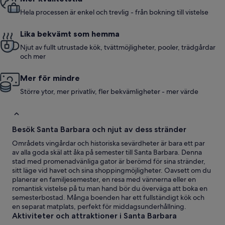
Hela processen är enkel och trevlig - från bokning till vistelse
Lika bekvämt som hemma
Njut av fullt utrustade kök, tvättmöjligheter, pooler, trädgårdar
och mer
Mer för mindre
Större ytor, mer privatliv, fler bekvämligheter - mer värde
Besök Santa Barbara och njut av dess stränder
Områdets vingårdar och historiska sevärdheter är bara ett par
av alla goda skäl att åka på semester till Santa Barbara. Denna
stad med promenadvänliga gator är berömd för sina stränder,
sitt läge vid havet och sina shoppingmöjligheter. Oavsett om du
planerar en familjesemester, en resa med vännerna eller en
romantisk vistelse på tu man hand bör du överväga att boka en
semesterbostad. Många boenden har ett fullständigt kök och
en separat matplats, perfekt för middagsunderhållning.
Aktiviteter och attraktioner i Santa Barbara