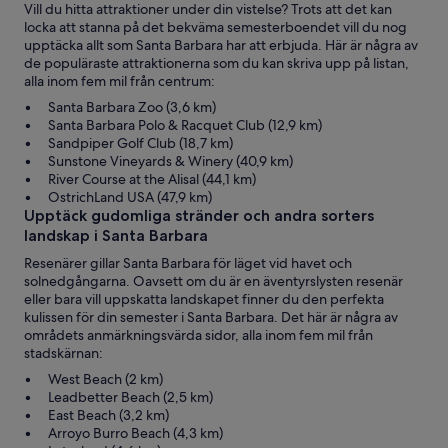
Vill du hitta attraktioner under din vistelse? Trots att det kan
locka att stanna på det bekväma semesterboendet vill du nog
upptäcka allt som Santa Barbara har att erbjuda. Här är några av
de populäraste attraktionerna som du kan skriva upp på listan,
alla inom fem mil från centrum:
Santa Barbara Zoo (3,6 km)
Santa Barbara Polo & Racquet Club (12,9 km)
Sandpiper Golf Club (18,7 km)
Sunstone Vineyards & Winery (40,9 km)
River Course at the Alisal (44,1 km)
OstrichLand USA (47,9 km)
Upptäck gudomliga stränder och andra sorters
landskap i Santa Barbara
Resenärer gillar Santa Barbara för läget vid havet och
solnedgångarna. Oavsett om du är en äventyrslysten resenär
eller bara vill uppskatta landskapet finner du den perfekta
kulissen för din semester i Santa Barbara. Det här är några av
områdets anmärkningsvärda sidor, alla inom fem mil från
stadskärnan:
West Beach (2 km)
Leadbetter Beach (2,5 km)
East Beach (3,2 km)
Arroyo Burro Beach (4,3 km)