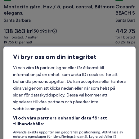
för
för
Montecito gård. Hav / ö, pool, central, Biltmore
Oceanfront 
Montecito
Oceanfr
elegans.
BEACH ST
gård.
Luxury
Santa Barbara
Santa Barba
Hav
-
/
Heated
Priset
Priset
138 363 kr
442 756
Priset
150 696 kr
ö,
är
Pool
är
var
för 1 bostad, 7 nätter
för 1 bostad, 7
138 363 kr
442 756 kr
150 696 kr,
pool,
19 766 kr per natt
-
63 251 kr per 
inklusive skatter och avgifter
se
inklusive skat
central,
PRIVATE
mer
Vi bryr oss om din integritet
8 % rabatt
9 % rabatt
Biltmore
BEACH
information
elegans.
STAIRW
om
Vi och våra
16
partner lagrar eller får åtkomst till
standardpris.
Hitta boenden i din stil
information på en enhet, som unika ID i cookies, för att
behandla personuppgifter. Du kan acceptera eller hantera
dina val genom att klicka nedan eller när som helst på
Sök bland hus
Sök bland lägenheter
sök efter st
sidan för dataskyddspolicy. Dessa val kommer att
signaleras till våra partners och påverkar inte
webbläsningsdata.
Vi och våra partners behandlar data för att
tillhandahålla:
Använda exakta uppgifter om geografisk positionering. Aktivt läsa av
enhetens egenskaper för identifieringsändamål. Lagra och/eller få