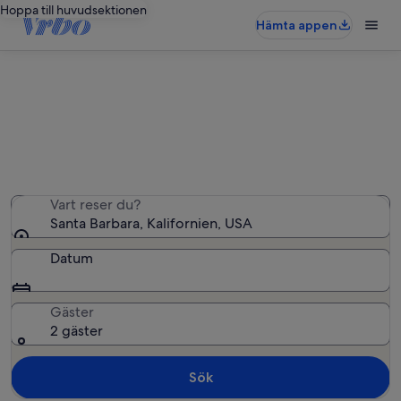
Hoppa till huvudsektionen
Hämta appen
Semesterbostäder i Santa Barbara
Vi hittade 1 347 semesterbostäder – ange dina datum
för att se vilka som är lediga
Vart reser du?
Santa Barbara, Kalifornien, USA
Datum
Gäster
2 gäster
Sök