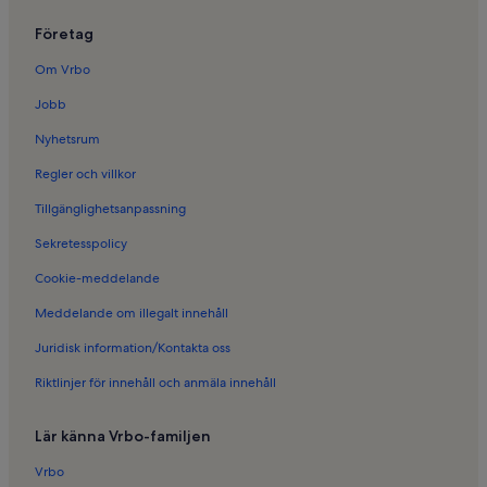
Semesterboenden i Rincon Beach
Företag
Semesterboenden i Montecito
Semesterboenden i Santa Barbaras symfoniorkester
Om Vrbo
Semesterboenden i Summerland
Jobb
Semesterboenden i Butterfly Beach
Nyhetsrum
Semesterboenden i Hope Ranch
Regler och villkor
Semesterboenden i Campanil
Tillgänglighetsanpassning
Semesterboenden i Oak Park
Sekretesspolicy
Semesterboenden i Goleta
Cookie-meddelande
Semesterboenden i Carpinteria
Meddelande om illegalt innehåll
Semesterboenden i Alameda Park
Juridisk information/Kontakta oss
Semesterboenden i Santa Barbara County
Riktlinjer för innehåll och anmäla innehåll
Semesterboenden i Santa Barbara Polo & Racquet Club
Semesterboenden i Upper State Street
Lär känna Vrbo-familjen
Semesterboenden i Centrala Santa Barbara
Vrbo