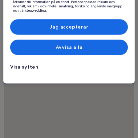
åtkomst till information på en enhet. Personanpassad reklam och
innehåll, reklam- och innehållsmätning, forskning angående målgrupp
och tjänsteutveckling.
Hus
Lägenhet
Stuga
Lista över partner (leverantörer)
Hitta bostäder nära
Jag accepterar
populära sevärdheter i
Avvisa alla
Santa Barbara
Visa syften