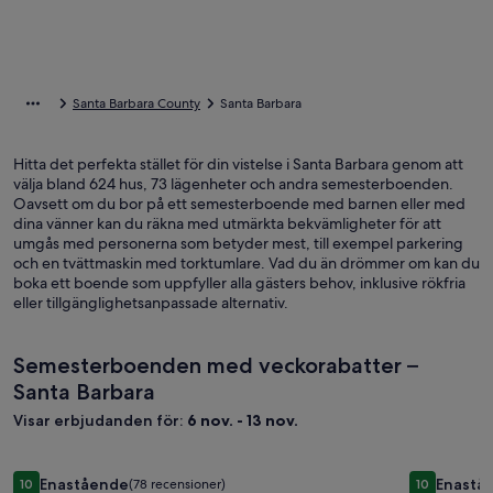
Santa Barbara County
Santa Barbara
Hitta det perfekta stället för din vistelse i Santa Barbara genom att
välja bland 624 hus, 73 lägenheter och andra semesterboenden.
Oavsett om du bor på ett semesterboende med barnen eller med
dina vänner kan du räkna med utmärkta bekvämligheter för att
umgås med personerna som betyder mest, till exempel parkering
och en tvättmaskin med torktumlare. Vad du än drömmer om kan du
boka ett boende som uppfyller alla gästers behov, inklusive rökfria
eller tillgänglighetsanpassade alternativ.
Semesterboenden med veckorabatter –
Santa Barbara
Visar erbjudanden för:
6 nov. - 13 nov.
Fotogalleri
Montecito gård. Hav / ö, pool, central, Biltmore elegans.
Fotogall
Oceanfron
Enastående
Enastå
10
(78 recensioner)
10
10 av 10, Enastående, (78 recensioner)
10 av 10, E