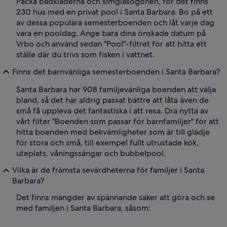
Packa badkläderna och simglasögonen, för det finns
230 hus med en privat pool i Santa Barbara. Bo på ett
av dessa populära semesterboenden och låt varje dag
vara en pooldag. Ange bara dina önskade datum på
Vrbo och använd sedan "Pool"-filtret för att hitta ett
ställe där du trivs som fisken i vattnet.
Finns det barnvänliga semesterboenden i Santa Barbara?
Santa Barbara har 908 familjevänliga boenden att välja
bland, så det har aldrig passat bättre att låta även de
små få uppleva det fantastiska i att resa. Dra nytta av
vårt filter "Boenden som passar för barnfamiljer" för att
hitta boenden med bekvämligheter som är till glädje
för stora och små, till exempel fullt utrustade kök,
uteplats, våningssängar och bubbelpool.
Vilka är de främsta sevärdheterna för familjer i Santa
Barbara?
Det finns mängder av spännande saker att göra och se
med familjen i Santa Barbara, såsom: