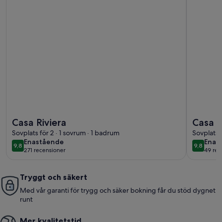
Mer information om Casa Riviera
Mer infor
Casa Riviera
Casa I
Sovplats för 2 · 1 sovrum · 1 badrum
Sovplats f
enastående
enas
Enastående
Enas
9,8
9,8
9,8 av 10
9,8 av 10
271 recensioner
49 rec
(271 recensioner)
(49 r
Tryggt och säkert
Med vår garanti för trygg och säker bokning får du stöd dygnet
runt
Mer kvalitetstid