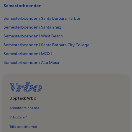
Semesterboenden
Semesterboenden i Santa Barbara Harbor
Semesterboenden i Santa Ynez
Semesterboenden i West Beach
Semesterboenden i Santa Barbara City College
Semesterboenden i MOXI
Semesterboenden i Alta Mesa
Semesterboenden i Bel Air
Semesterboenden i 1000 Steps Beach
Semesterboenden i Isla Vista
Semesterboenden i Las Positas
Upptäck Vrbo
Semesterboenden i Andree Clark Bird Refuge
Annonsera hos oss
Semesterboenden i Santa Barbara Beach
VrboCare™
Semesterboenden i Santa Barbara Zoo
Tillit och säkerhet