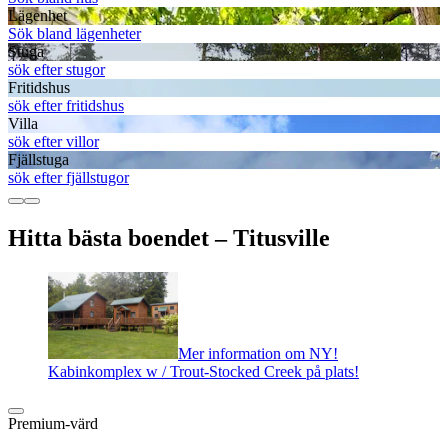
Lägenhet
Sök bland lägenheter
Stuga
sök efter stugor
Fritidshus
sök efter fritidshus
Villa
sök efter villor
Fjällstuga
sök efter fjällstugor
Hitta bästa boendet – Titusville
Mer information om NY!
Kabinkomplex w / Trout-Stocked Creek på plats!
Premium-värd