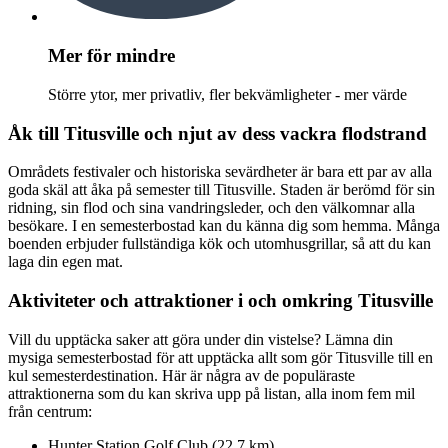
Mer för mindre
Större ytor, mer privatliv, fler bekvämligheter - mer värde
Åk till Titusville och njut av dess vackra flodstrand
Områdets festivaler och historiska sevärdheter är bara ett par av alla
goda skäl att åka på semester till Titusville. Staden är berömd för sin
ridning, sin flod och sina vandringsleder, och den välkomnar alla
besökare. I en semesterbostad kan du känna dig som hemma. Många
boenden erbjuder fullständiga kök och utomhusgrillar, så att du kan
laga din egen mat.
Aktiviteter och attraktioner i och omkring Titusville
Vill du upptäcka saker att göra under din vistelse? Lämna din
mysiga semesterbostad för att upptäcka allt som gör Titusville till en
kul semesterdestination. Här är några av de populäraste
attraktionerna som du kan skriva upp på listan, alla inom fem mil
från centrum:
Hunter Station Golf Club (22,7 km)