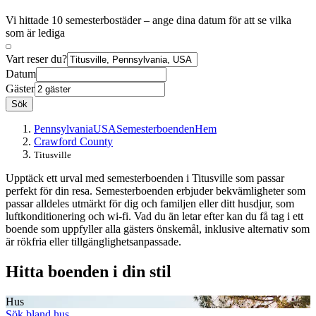
Vi hittade 10 semesterbostäder – ange dina datum för att se vilka
som är lediga
Vart reser du?
Datum
Gäster
Sök
Pennsylvania
USA
Semesterboenden
Hem
Crawford County
Titusville
Upptäck ett urval med semesterboenden i Titusville som passar
perfekt för din resa. Semesterboenden erbjuder bekvämligheter som
passar alldeles utmärkt för dig och familjen eller ditt husdjur, som
luftkonditionering och wi-fi. Vad du än letar efter kan du få tag i ett
boende som uppfyller alla gästers önskemål, inklusive alternativ som
är rökfria eller tillgänglighetsanpassade.
Hitta boenden i din stil
Hus
Sök bland hus