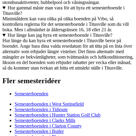
utomhusaktiveteter, bubbelpool och våningssängar.
Hur gammal måste man vara för att hyra ett semesterboende i
Titusville?
Minimiåldern kan vara olika på olika boenden på Vrbo, så
kontrollera reglerna för det semesterboende i Titusville som du vill
boka. Men i allmänhet är åldersgränsen 16, 18 eller 21 år.
Hur länge kan jag hyra ett semesterboende i Titusville?
Hur länge du kan hyra ett semesterboende i Titusville beror på
boendet. Ange bara dina valda resedatum för att titta på en lista över
alternativ som erbjuder längre vistelser. Det finns alternativ med
mängder av bekvämligheter, som tvättmaskin och luftkonditionering,
liksom en del boenden som erbjuder rabatter per vecka eller månad,
så du kommer utan tvekan att hitta ett utmärkt ställe i Titusville.
Fler semesteridéer
Semesterboenden
Semesterboenden i West Springfield
Semesterboenden i Tidioute
Semesterboenden i Hunter Station Golf Club
Semesterboenden i Clarks Mills
Semesterboenden i Clarion County
Semesterboenden i Butler