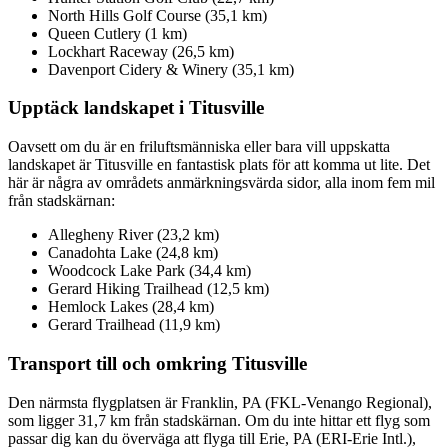
North Hills Golf Course (35,1 km)
Queen Cutlery (1 km)
Lockhart Raceway (26,5 km)
Davenport Cidery & Winery (35,1 km)
Upptäck landskapet i Titusville
Oavsett om du är en friluftsmänniska eller bara vill uppskatta
landskapet är Titusville en fantastisk plats för att komma ut lite. Det
här är några av områdets anmärkningsvärda sidor, alla inom fem mil
från stadskärnan:
Allegheny River (23,2 km)
Canadohta Lake (24,8 km)
Woodcock Lake Park (34,4 km)
Gerard Hiking Trailhead (12,5 km)
Hemlock Lakes (28,4 km)
Gerard Trailhead (11,9 km)
Transport till och omkring Titusville
Den närmsta flygplatsen är Franklin, PA (FKL-Venango Regional),
som ligger 31,7 km från stadskärnan. Om du inte hittar ett flyg som
passar dig kan du överväga att flyga till Erie, PA (ERI-Erie Intl.),