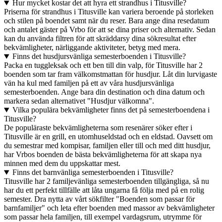
Hur mycket kostar det att hyra ett strandhus i Titusville?
Priserna för strandhus i Titusville kan variera beroende på storleken
och stilen på boendet samt när du reser. Bara ange dina resedatum
och antalet gäster på Vrbo för att se dina priser och alternativ. Sedan
kan du använda filtren för att skräddarsy dina sökresultat efter
bekvämligheter, närliggande aktiviteter, betyg med mera.
Finns det husdjursvänliga semesterboenden i Titusville?
Packa en tuggleksak och ett ben till din valp, för Titusville har 2
boenden som tar fram välkomstmattan för husdjur. Låt din lurvigaste
vän ha kul med familjen på ett av våra husdjursvänliga
semesterboenden. Ange bara din destination och dina datum och
markera sedan alternativet "Husdjur välkomna".
Vilka populära bekvämligheter finns det på semesterboendena i
Titusville?
De populäraste bekvämligheterna som resenärer söker efter i
Titusville är en grill, en utomhuseldstad och en eldstad. Oavsett om
du semestrar med kompisar, familjen eller till och med ditt husdjur,
har Vrbos boenden de bästa bekvämligheterna för att skapa nya
minnen med dem du uppskattar mest.
Finns det barnvänliga semesterboenden i Titusville?
Titusville har 2 familjevänliga semesterboenden tillgängliga, så nu
har du ett perfekt tillfälle att låta ungarna få följa med på en rolig
semester. Dra nytta av vårt sökfilter "Boenden som passar för
barnfamiljer" och leta efter boenden med massor av bekvämligheter
som passar hela familjen, till exempel vardagsrum, utrymme för