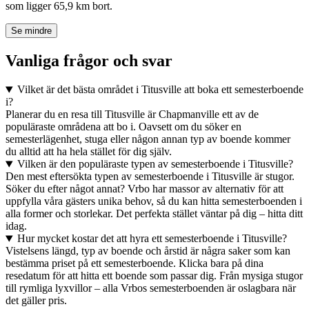
som ligger 65,9 km bort.
Se mindre
Vanliga frågor och svar
Vilket är det bästa området i Titusville att boka ett semesterboende
i?
Planerar du en resa till Titusville är Chapmanville ett av de
populäraste områdena att bo i. Oavsett om du söker en
semesterlägenhet, stuga eller någon annan typ av boende kommer
du alltid att ha hela stället för dig själv.
Vilken är den populäraste typen av semesterboende i Titusville?
Den mest eftersökta typen av semesterboende i Titusville är stugor.
Söker du efter något annat? Vrbo har massor av alternativ för att
uppfylla våra gästers unika behov, så du kan hitta semesterboenden i
alla former och storlekar. Det perfekta stället väntar på dig – hitta ditt
idag.
Hur mycket kostar det att hyra ett semesterboende i Titusville?
Vistelsens längd, typ av boende och årstid är några saker som kan
bestämma priset på ett semesterboende. Klicka bara på dina
resedatum för att hitta ett boende som passar dig. Från mysiga stugor
till rymliga lyxvillor – alla Vrbos semesterboenden är oslagbara när
det gäller pris.