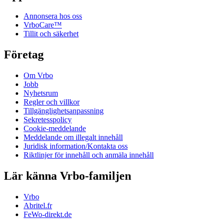
Annonsera hos oss
VrboCare™
Tillit och säkerhet
Företag
Om Vrbo
Jobb
Nyhetsrum
Regler och villkor
Tillgänglighetsanpassning
Sekretesspolicy
Cookie-meddelande
Meddelande om illegalt innehåll
Juridisk information/Kontakta oss
Riktlinjer för innehåll och anmäla innehåll
Lär känna Vrbo-familjen
Vrbo
Abritel.fr
FeWo-direkt.de