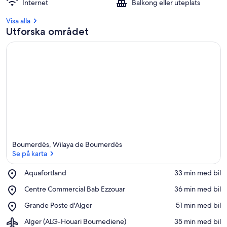
Internet
Balkong eller uteplats
Visa alla
Utforska området
Boumerdès, Wilaya de Boumerdès
Se på karta
Place,
Aquafortland
‪33 min med bil‬
Aquafortland
Se på karta
Place,
Centre Commercial Bab Ezzouar
‪36 min med bil‬
Centre
Place,
Grande Poste d'Alger
‪51 min med bil‬
Commercial
Grande
Bab
Airport,
Alger (ALG-Houari Boumediene)
‪35 min med bil‬
Poste
Ezzouar