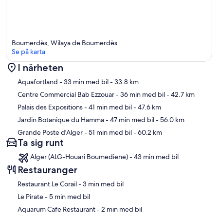
Boumerdès, Wilaya de Boumerdès
Se på karta
I närheten
Karta
Aquafortland
- 33 min med bil
- 33.8 km
Centre Commercial Bab Ezzouar
- 36 min med bil
- 42.7 km
Palais des Expositions
- 41 min med bil
- 47.6 km
Jardin Botanique du Hamma
- 47 min med bil
- 56.0 km
Grande Poste d'Alger
- 51 min med bil
- 60.2 km
Ta sig runt
Alger (ALG-Houari Boumediene) - 43 min med bil
Restauranger
‪Restaurant Le Corail - ‬3 min med bil
‪Le Pirate - ‬5 min med bil
‪Aquarum Cafe Restaurant - ‬2 min med bil