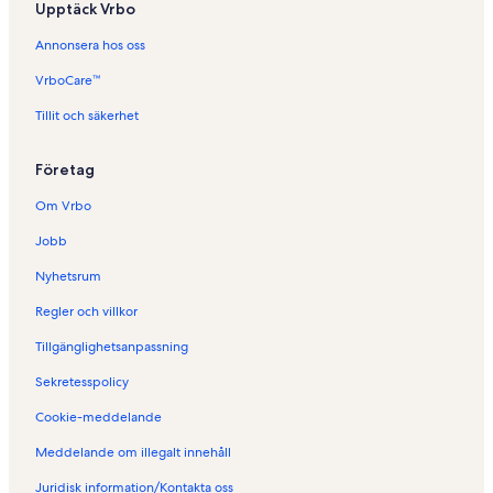
Upptäck Vrbo
s
i
Annonsera hos oss
d
a
VrboCare™
n
f
Tillit och säkerhet
ö
r
Företag
S
e
Om Vrbo
m
e
Jobb
s
t
Nyhetsrum
e
r
Regler och villkor
b
Tillgänglighetsanpassning
o
e
Sekretesspolicy
n
d
Cookie-meddelande
e
n
Meddelande om illegalt innehåll
i
Juridisk information/Kontakta oss
Z