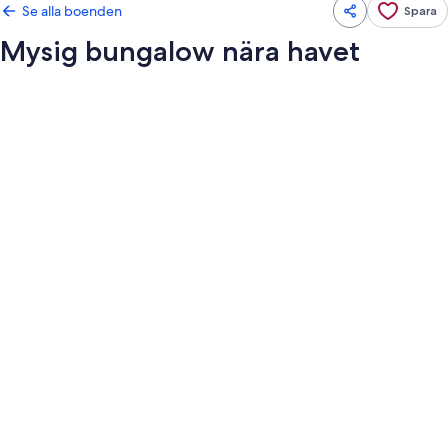
Se alla boenden
Spara
Mysig bungalow nära havet
Fotogalleri
för
Mysig
bungalow
nära