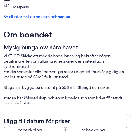
Matplats
Se all information om rum och sängar
Om boendet
Mysig bungalow nära havet
VIKTIGT: Skicka ett meddelande innan jag bekräftar någon
betalning eftersom tillgänglighetskalendern inte alltid är
synkroniserad
För din semester eller personliga resor i Algeriet föreslår jag dig en
vacker stuga på 28m2 fullt utrustad.
Stugan är byggd på en tomt på 550 m2. Stängd och säker.
stugan har köksredskap och en mikrovågsugn som krävs för att du
ska äta på plats
stugan har också:
Säker och gratis parkering
Lägg till datum för priser
Tillträde till stranden
Du kommer att ha:
Incheckning
Utcheckning