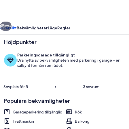
havet
regående
Nästa
22+
Översikt
Bekvämligheter
Läge
Regler
Höjdpunkter
Parkeringsgarage tillgängligt
Dra nytta av bekvämligheten med parkering i garage – en
sällsynt förmån i området.
Sovplats för 5
•
3 sovrum
Interiör
Populära bekvämligheter
Garageparkering tillgänglig
Kök
Tvättmaskin
Balkong