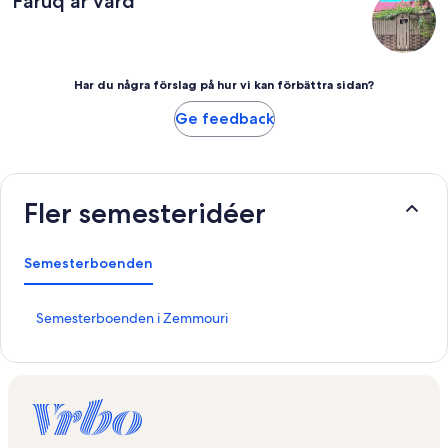
Faruq är värd
Har du några förslag på hur vi kan förbättra sidan?
Ge feedback
Fler semesteridéer
Semesterboenden
L
Semesterboenden i Zemmouri
ä
n
k
t
i
l
l