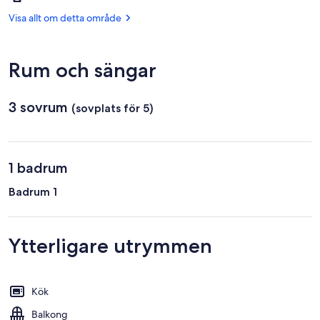
Alger
d'Alger
(ALG-
Visa allt om detta område
Houari
Boumediene)
Rum och sängar
3 sovrum
(sovplats för 5)
1 badrum
Badrum 1
Ytterligare utrymmen
Kök
Balkong