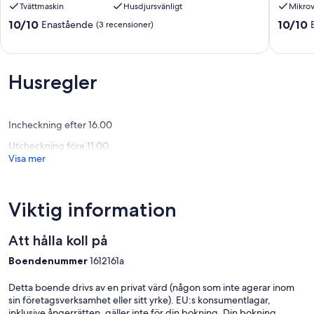
Tvättmaskin
Husdjursvänligt
Mikro
gråter,
from
gratis
the
10.0
10.0
10/10
10/10
Enastående
(3 recensioner)
WiFi
beach
av
av
FIGUIER/EL
Boumer
10,
10,
KERMA/BOUMERDES
Enastående,
Enaståe
(3 recensioner)
(1 recen
Husregler
Incheckning efter 16.00
Utcheckning före 11.00
Visa mer
Viktig information
Att hålla koll på
Boendenummer
1612161a
Detta boende drivs av en privat värd (någon som inte agerar inom
sin företagsverksamhet eller sitt yrke). EU:s konsumentlagar,
inklusive ångerrätten, gäller inte för din bokning. Din bokning