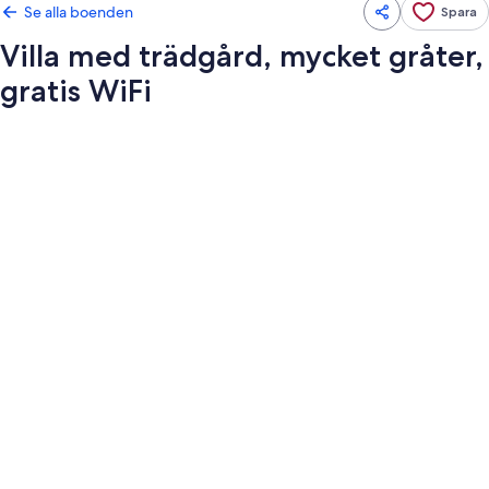
Se alla boenden
Spara
Villa med trädgård, mycket gråter,
gratis WiFi
Fotogalleri
för
Villa
med