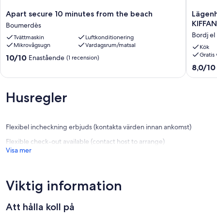
Apart
Lägenhe
Apart secure 10 minutes from the beach
Lägen
secure
F4
KIFFAN
Boumerdès
10
100M2
Bordj el
Tvättmaskin
Luftkonditionering
minutes
BENZE
Mikrovågsugn
Vardagsrum/matsal
from
BORDJ
Kök
Gratis 
the
EL
10.0
10/10
Enastående
(1 recension)
beach
KIFFAN
av
8.0
8,0/10
Boumerdès
ALGER
10,
av
Bordj
Enastående,
10,
el
(1 recension)
Väldigt
Husregler
Kiffan
bra,
(4 recen
Flexibel incheckning erbjuds (kontakta värden innan ankomst)
Flexible check-out available (contact host to arrange)
Visa mer
Viktig information
Att hålla koll på