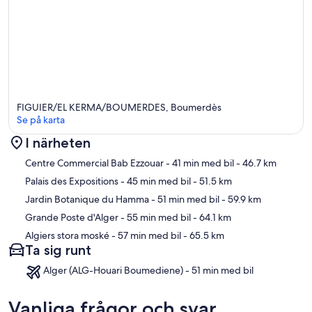
FIGUIER/EL KERMA/BOUMERDES, Boumerdès
Se på karta
I närheten
Karta
Centre Commercial Bab Ezzouar
- 41 min med bil
- 46.7 km
Palais des Expositions
- 45 min med bil
- 51.5 km
Jardin Botanique du Hamma
- 51 min med bil
- 59.9 km
Grande Poste d'Alger
- 55 min med bil
- 64.1 km
Algiers stora moské
- 57 min med bil
- 65.5 km
Ta sig runt
Alger (ALG-Houari Boumediene) - 51 min med bil
Vanliga frågor och svar