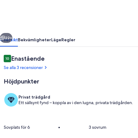
trädgård,
mycket
gråter,
gratis
regående
Nästa
WiFi
22+
Översikt
Bekvämligheter
Läge
Regler
Recensioner
Enastående
10
10 av 10,
Se alla 3 recensioner
Höjdpunkter
Privat trädgård
Ett sällsynt fynd – koppla av i den lugna, privata trädgården.
Detalj exteriör
Sovplats för 6
•
3 sovrum