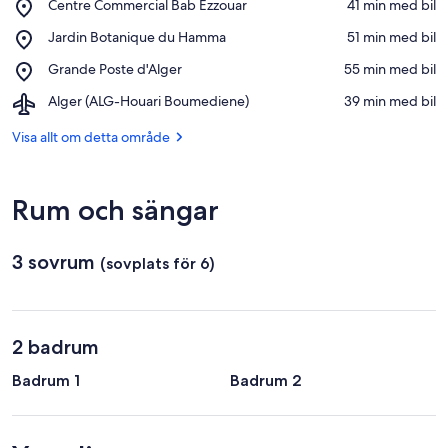
Place,
Centre Commercial Bab Ezzouar
‪41 min med bil‬
Centre
Se på karta
Place,
Jardin Botanique du Hamma
‪51 min med bil‬
Commercial
Jardin
Bab
Place,
Grande Poste d'Alger
‪55 min med bil‬
Botanique
Ezzouar
Grande
du
Airport,
Alger (ALG-Houari Boumediene)
‪39 min med bil‬
Poste
Hamma
Alger
d'Alger
(ALG-
Visa allt om detta område
Houari
Boumediene)
Rum och sängar
3 sovrum
(sovplats för 6)
2 badrum
Badrum 1
Badrum 2