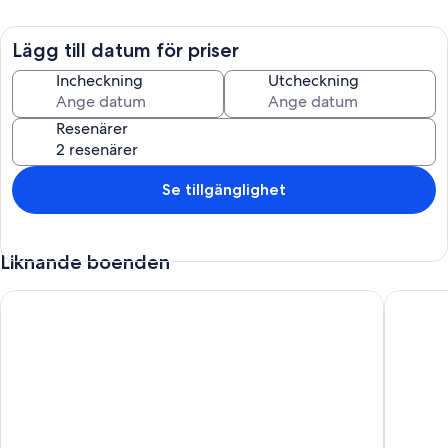
Lägg till datum för priser
Incheckning
Utcheckning
Resenärer
Se tillgänglighet
Liknande boenden
Apart secure 10 minutes from the beach
Lägenhe