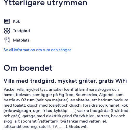
Ytterligare utrymmen
Kök
Trädgård
Matplats
Se all information om rum och sängar
Om boendet
Villa med trädgård, mycket gråter, gratis WiFi
Vacker villa, mycket tyst, är säker (central larm) nära skogen och
havet, bekväm, som ligger på Fig Tree, Boumerdes, Algeriet, som
består av 03 rum (helt nya mejerier), en vistelse, ett badrum badrum
med toalett, dusch med toalett och dusch i föräldra sovrummet, kök
(mikrovågsugn, ugn, fritös, kylskåp ... ..) vackra trädgårdar (fruktträd
och gräs), garage med elektrisk grind för två bilar , terrass, hav och
skog, allt sponsrat (vattentank, två tankar med vatten, el,
luftkonditionering, satellit-TV, ... ..). Gratis wifi.