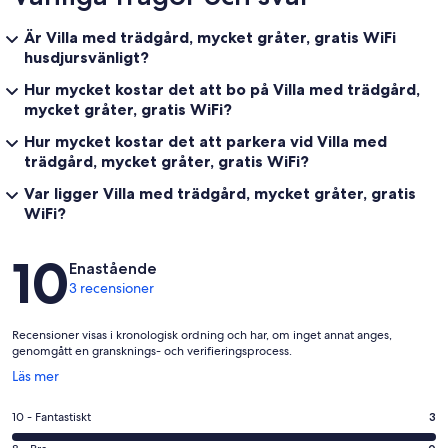
Är Villa med trädgård, mycket gråter, gratis WiFi
husdjursvänligt?
Hur mycket kostar det att bo på Villa med trädgård,
mycket gråter, gratis WiFi?
Hur mycket kostar det att parkera vid Villa med
trädgård, mycket gråter, gratis WiFi?
Var ligger Villa med trädgård, mycket gråter, gratis
WiFi?
Recensioner
10
Enastående
3 recensioner
Recensioner visas i kronologisk ordning och har, om inget annat anges,
genomgått en gransknings- och verifieringsprocess.
Öppnas
Läs mer
i
ett
10
10 - Fantastiskt
3
nytt
-
fönster