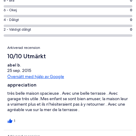
8
8 - Bra
0
Fantastiskt
-
i
6
6 - Okej
0
Bra
betyg.
-
i
4
4 - Dåligt
0
3
Okej
betyg.
-
av
i
2
2 - Väldigt dåligt
0
0
Dåligt
3
betyg.
-
av
i
recensioner
0
Väldigt
Recensioner
3
betyg.
Arkiverad recension
av
dåligt
recensioner
0
3
i
10/10 Utmärkt
av
recensioner
betyg.
3
abel b.
0
25 sep. 2015
recensioner
av
Översätt med hjälp av Google
3
appreciation
recensioner
très belle maison spacieuse . Avec une belle terrasse . Avec
garage très utile .Mes enfant se sont bien amuser, la maison leur
a vraiment plus et ils n'hésiteraient pas à y retourner . Avec une
agréable vue sur la mer de la terrasse .
1