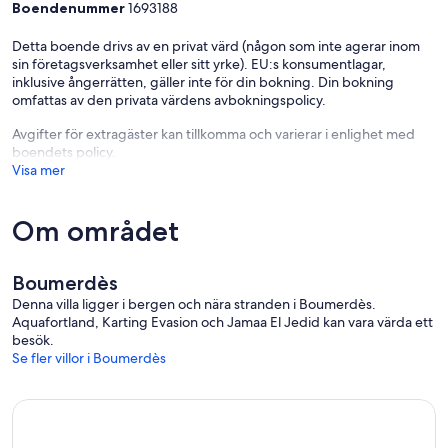
Boendenummer
1693188
Detta boende drivs av en privat värd (någon som inte agerar inom
sin företagsverksamhet eller sitt yrke). EU:s konsumentlagar,
inklusive ångerrätten, gäller inte för din bokning. Din bokning
omfattas av den privata värdens avbokningspolicy.
Avgifter för extragäster kan tillkomma och varierar i enlighet med
boendets policy.
Visa mer
Om området
Boumerdès
Denna villa ligger i bergen och nära stranden i Boumerdès.
Aquafortland, Karting Evasion och Jamaa El Jedid kan vara värda ett
besök.
Se fler villor i Boumerdès