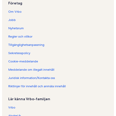
Företag
S
e
Om Vrbo
m
e
Jobb
s
t
Nyhetsrum
e
r
Regler och villkor
b
Tillgänglighetsanpassning
o
e
Sekretesspolicy
n
d
Cookie-meddelande
e
n
Meddelande om illegalt innehåll
i
Juridisk information/Kontakta oss
Z
e
Riktlinjer för innehåll och anmäla innehåll
m
m
o
Lär känna Vrbo-familjen
u
r
Vrbo
i
Abritel.fr