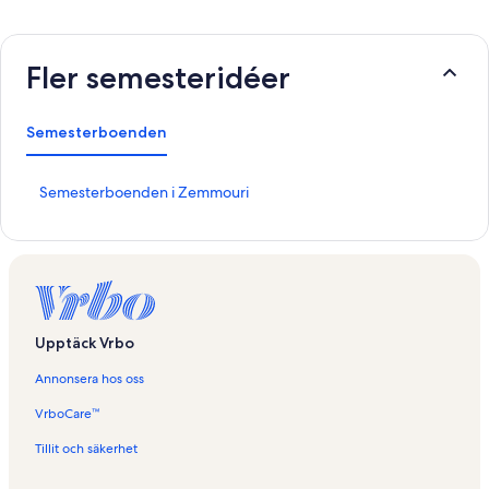
Fler semesteridéer
Semesterboenden
L
Semesterboenden i Zemmouri
ä
n
k
t
i
l
l
Upptäck Vrbo
s
i
Annonsera hos oss
d
a
VrboCare™
n
f
Tillit och säkerhet
ö
r