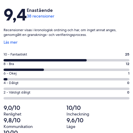
Recensioner
9,4
Enastående
38 recensioner
Recensioner visas i kronologisk ordning och har, om inget annat anges,
genomgått en gransknings- och verifieringsprocess.
Öppnas
Läs mer
i
ett
10
10 - Fantastiskt
25
nytt
-
fönster
8
8 - Bra
12
Fantastiskt
-
i
6
6 - Okej
1
Bra
betyg.
-
i
4
4 - Dåligt
0
25
Okej
betyg.
-
av
i
2
2 - Väldigt dåligt
0
12
Dåligt
38
betyg.
-
av
i
recensioner
1
Väldigt
9,0/10
10/10
38
betyg.
av
dåligt
recensioner
0
Renlighet
Incheckning
38
i
9,8/10
9,6/10
av
recensioner
betyg.
38
Kommunikation
Läge
0
10/10