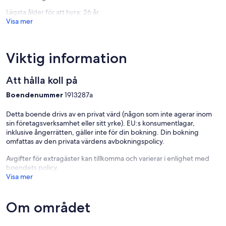
Lägsta ålder för att hyra: 26 år
Visa mer
Viktig information
Att hålla koll på
Boendenummer
1913287a
Detta boende drivs av en privat värd (någon som inte agerar inom
sin företagsverksamhet eller sitt yrke). EU:s konsumentlagar,
inklusive ångerrätten, gäller inte för din bokning. Din bokning
omfattas av den privata värdens avbokningspolicy.
Avgifter för extragäster kan tillkomma och varierar i enlighet med
boendets policy.
Visa mer
Om området