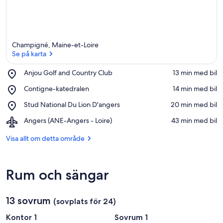
Champigné, Maine-et-Loire
Se på karta
Place,
Anjou Golf and Country Club
‪13 min med bil‬
Anjou
Se på karta
Place,
Contigne-katedralen
‪14 min med bil‬
Golf
Contigne-
and
Place,
Stud National Du Lion D'angers
‪20 min med bil‬
katedralen
Country
Stud
Club
Airport,
Angers (ANE-Angers - Loire)
‪43 min med bil‬
National
Angers
Du
(ANE-
Visa allt om detta område
Lion
Angers
D'angers
-
Loire)
Rum och sängar
13 sovrum
(sovplats för 24)
Kontor 1
Sovrum 1