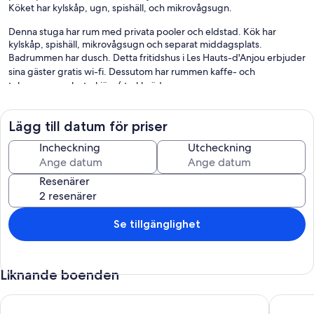
Köket har kylskåp, ugn, spishäll, och mikrovågsugn.
Denna stuga har rum med privata pooler och eldstad. Kök har
kylskåp, spishäll, mikrovågsugn och separat middagsplats.
Badrummen har dusch. Detta fritidshus i Les Hauts-d'Anjou erbjuder
sina gäster gratis wi-fi. Dessutom har rummen kaffe- och
tebryggare och strykjärn/strykbräda.
Detta fritidshus har bland annat en utomhuspool.
Lägg till datum för priser
Incheckning
Utcheckning
Resenärer
Se tillgänglighet
Liknande boenden
Le manoir de Beauregard, authentic 15th century manor hou
Vacker 1