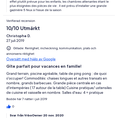
effet plutôt prévue pour les enfants, les chambres attenantes étant le
plus éloignées des pièces de vie . Il est prévu d'installer une grande
gazinière 5 feux à l'issue de la saison
Verifierad recension
10/10 Utmärkt
Christophe D.
27 juli 2019
Gillade: Renlighet, incheckning, kommunikation, plats och
annonsens riktighet
Översätt med hjälp av Google
Gîte parfait pour vacances en famille!
Grand terrain, piscine agréable, table de ping pong : de quoi
s'occuper! Commodités: chaises longues et autres transats en
nombre, grands barbecues. Grande pièce centrale en cas
d'intempéries ( 17 autour de la table) Cuisine pratique/ ustensiles
de cuisine et vaisselle en nombre. Salles d'eau: 4 = pratique
pour éviter les "embouteillages" Accueil= ponctualité, amabilité,
Bodde här 7 nätter i juli 2019
disponibilité, simplicité= parfait. Nous étions 17 ( 1 enfant /6
adolescents et 10 adultes) et avons passé une excellente
0
semaine à La Perdrière, chacun pouvant s'adonner à des loisirs
Svar från VrboOwner 20 nov. 2020
variés: lecture, footing dans les chemins, repos, baignade, jeux,