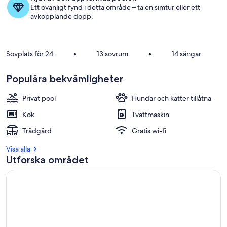
Ett ovanligt fynd i detta område – ta en simtur eller ett
avkopplande dopp.
Sovplats för 24
•
13 sovrum
•
14 sängar
Populära bekvämligheter
Privat pool
Hundar och katter tillåtna
Kök
Tvättmaskin
Trädgård
Gratis wi-fi
Visa alla
Utforska området