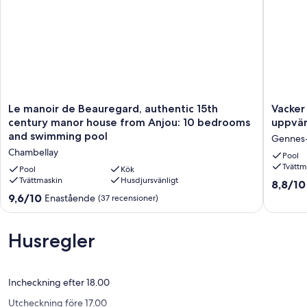
Le
Vacker
Le manoir de Beauregard, authentic 15th
Vacker
manoir
18th
century manor house from Anjou: 10 bedrooms
uppvä
de
century
and swimming pool
Gennes-
Beauregard,
longère,
Chambellay
authentic
nyrenov
Pool
Tvättm
15th
med
Pool
Kök
century
Tvättmaskin
Husdjursvänligt
uppvär
8.8
8,8/10
manor
pool
av
9.6
9,6/10
Enastående
(37 recensioner)
house
Gennes
10,
av
from
sur-
Fantastis
10,
Anjou:
Glaize
(27 rece
Enastående,
Husregler
10
(37 recensioner)
bedrooms
and
swimming
Incheckning efter 18.00
pool
Utcheckning före 17.00
Chambellay