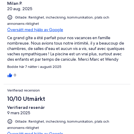
Milan P.
20 aug. 2025
Gillade: Renlighet, incheckning, kommunikation, plats och
annonsens riktighet
Översätt med hjälp av Google
Ce grand gîte a été parfait pour nos vacances en famille
nombreuse. Nous avions tous notre intimité, il y a beaucoup de
chambres, de salles d'eau et aucun vis a vis, sauf avec quelques
vaches sympathiques ! La piscine est un vrai plus, surtout avec
des enfants et par temps de canicule. Merci Marc et Wendy
pour votre accueil, votre reactivité et votre bienveillance !
Bodde här 7 nätter i augusti 2025
0
Verifierad recension
10/10 Utmärkt
Verifierad resenär
9 mars 2025
Gillade: Renlighet, incheckning, kommunikation, plats och
annonsens riktighet
Översätt med hjälp av Google