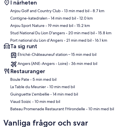
I närheten
Karta
Anjou Golf and Country Club
- 13 min med bil
- 8.7 km
Contigne-katedralen
- 14 min med bil
- 12.0 km
Anjou Sport Nature
- 19 min med bil
- 15.2 km
Stud National Du Lion D'angers
- 20 min med bil
- 15.8 km
Port national du Lion d’Angers
- 21 min med bil
- 16.1 km
Ta sig runt
Étriché-Châteauneuf station – 15 min med bil
Angers (ANE-Angers - Loire) - 36 min med bil
Restauranger
‪Boule Pate - ‬5 min med bil
‪La Table du Meunier - ‬10 min med bil
‪Guinguette L'embellie - ‬14 min med bil
‪Viaud Soizic - ‬10 min med bil
‪Bateau Promenade Restaurant l'Hirondelle - ‬10 min med bil
Vanliga frågor och svar