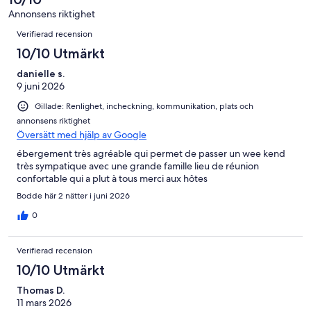
recensioner
av
Annonsens riktighet
38
Recensioner
Verifierad recension
recensioner
10/10 Utmärkt
danielle s.
9 juni 2026
Gillade: Renlighet, incheckning, kommunikation, plats och
annonsens riktighet
Översätt med hjälp av Google
ébergement très agréable qui permet de passer un wee kend
très sympatique avec une grande famille lieu de réunion
confortable qui a plut à tous merci aux hôtes
Bodde här 2 nätter i juni 2026
0
Verifierad recension
10/10 Utmärkt
Thomas D.
11 mars 2026