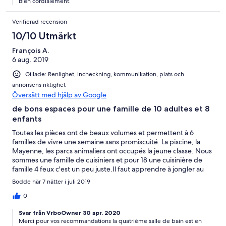
Bien cordialement.
Verifierad recension
10/10 Utmärkt
François A.
6 aug. 2019
Gillade: Renlighet, incheckning, kommunikation, plats och
annonsens riktighet
Översätt med hjälp av Google
de bons espaces pour une famille de 10 adultes et 8
enfants
Toutes les pièces ont de beaux volumes et permettent à 6
familles de vivre une semaine sans promiscuité. La piscine, la
Mayenne, les parcs animaliers ont occupés la jeune classe. Nous
sommes une famille de cuisiniers et pour 18 une cuisinière de
famille 4 feux c'est un peu juste.Il faut apprendre à jongler au
moment du service. Tout le reste est vraiment bien. un détail
Bodde här 7 nätter i juli 2019
encore, la douche sous pente et son lave-main, c'est un peu
juste pour appeler cela une salle de bain, mais ça dépanne.
0
Svar från VrboOwner 30 apr. 2020
Merci pour vos recommandations la quatrième salle de bain est en