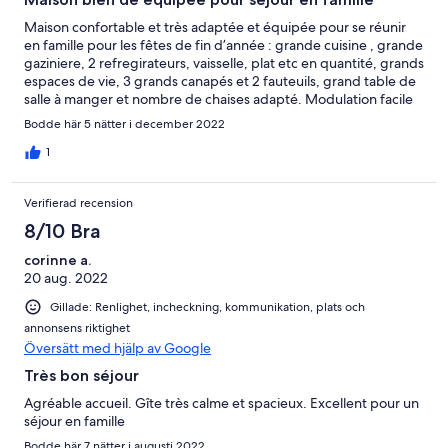
Maison confortable et très adaptée et équipée pour se réunir
en famille pour les fêtes de fin d’année : grande cuisine , grande
gaziniere, 2 refregirateurs, vaisselle, plat etc en quantité, grands
espaces de vie, 3 grands canapés et 2 fauteuils, grand table de
salle à manger et nombre de chaises adapté. Modulation facile
des chambres grâce à leur équipement majoritaire en lit une
Bodde här 5 nätter i december 2022
place . 4 salles de bain et WC : appréciable quand on est
nombreux. A noter : 1 des 2 escaliers est très étroit et le
1
chauffage/ eau chaude est au fuel donc un certain coût à
ajouter .
Verifierad recension
8/10 Bra
corinne a.
20 aug. 2022
Gillade: Renlighet, incheckning, kommunikation, plats och
annonsens riktighet
Översätt med hjälp av Google
Très bon séjour
Agréable accueil. Gîte très calme et spacieux. Excellent pour un
séjour en famille
Bodde här 7 nätter i augusti 2022