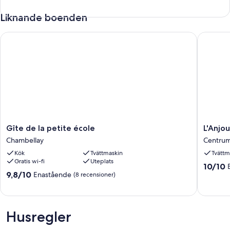
Liknande boenden
Gîte de la petite école
L'Anjou, 
Gîte
L'Anjou,
Gîte de la petite école
L'Anjou
de
L'Ardois
Chambellay
Centru
la
La
Kök
Tvättmaskin
Tvättm
petite
Loire
Gratis wi-fi
Uteplats
école
et
10.0
10/10
Chambellay
La
9.8
9,8/10
Enastående
av
(8 recensioner)
Vigne
av
10,
!
10,
Enaståe
4sdb
Enastående,
(1 recen
Centru
(8 recensioner)
Husregler