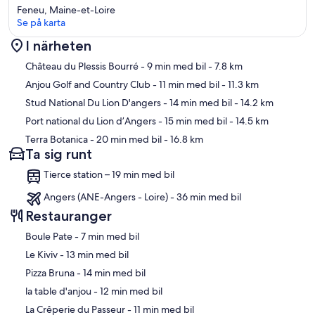
Feneu, Maine-et-Loire
Se på karta
I närheten
Karta
Château du Plessis Bourré
- 9 min med bil
- 7.8 km
Anjou Golf and Country Club
- 11 min med bil
- 11.3 km
Stud National Du Lion D'angers
- 14 min med bil
- 14.2 km
Port national du Lion d’Angers
- 15 min med bil
- 14.5 km
Terra Botanica
- 20 min med bil
- 16.8 km
Ta sig runt
Tierce station – 19 min med bil
Angers (ANE-Angers - Loire) - 36 min med bil
Restauranger
‪Boule Pate - ‬7 min med bil
‪Le Kiviv - ‬13 min med bil
‪Pizza Bruna - ‬14 min med bil
‪la table d'anjou - ‬12 min med bil
‪La Crêperie du Passeur - ‬11 min med bil