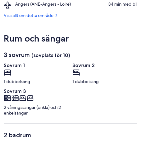
and
Airport,
Angers (ANE-Angers - Loire)
‪34 min med bil‬
National
Country
Angers
Du
Club
(ANE-
Visa allt om detta område
Lion
Angers
D'angers
-
Loire)
Rum och sängar
3 sovrum
(sovplats för 10)
Sovrum 1
Sovrum 2
1 dubbelsäng
1 dubbelsäng
Sovrum 3
2 våningssängar (enkla) och 2
enkelsängar
2 badrum