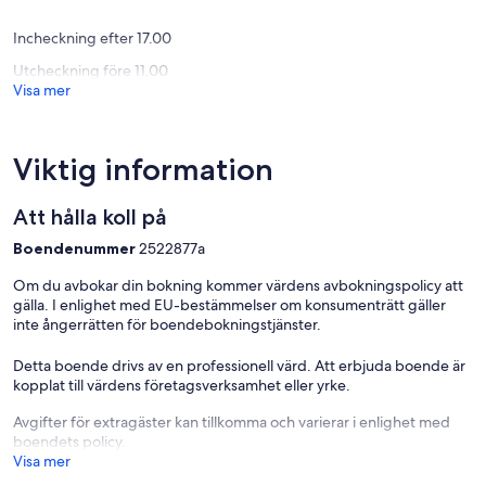
Incheckning efter 17.00
Utcheckning före 11.00
Visa mer
Viktig information
Att hålla koll på
Boendenummer
2522877a
Om du avbokar din bokning kommer värdens avbokningspolicy att
gälla. I enlighet med EU-bestämmelser om konsumenträtt gäller
inte ångerrätten för boendebokningstjänster.
Detta boende drivs av en professionell värd. Att erbjuda boende är
kopplat till värdens företagsverksamhet eller yrke.
Avgifter för extragäster kan tillkomma och varierar i enlighet med
boendets policy.
Visa mer