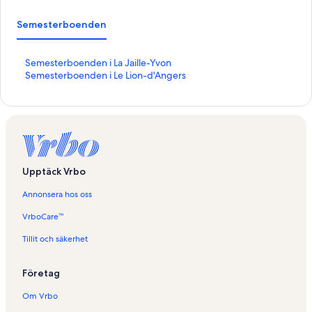
Semesterboenden
L
Semesterboenden i La Jaille-Yvon
ä
L
Semesterboenden i Le Lion-d'Angers
n
ä
k
n
t
k
i
t
l
i
l
l
s
l
Upptäck Vrbo
i
s
d
i
Annonsera hos oss
a
d
n
a
VrboCare™
f
n
ö
f
Tillit och säkerhet
r
ö
S
r
Företag
e
S
m
e
Om Vrbo
e
m