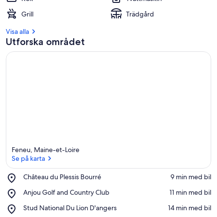
Grill
Trädgård
Visa alla
Utforska området
Feneu, Maine-et-Loire
Se på karta
Place,
Château du Plessis Bourré
‪9 min med bil‬
Château
Se på karta
Place,
Anjou Golf and Country Club
‪11 min med bil‬
du
Anjou
Plessis
Place,
Stud National Du Lion D'angers
‪14 min med bil‬
Golf
Bourré
Stud