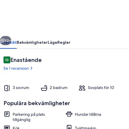
du
Château
de
Montriou
-
regående
Nästa
up
32+
Översikt
Bekvämligheter
Läge
Regler
to
12
Recensioner
Enastående
10
10 av 10,
people
Se 1 recension
3 sovrum
2 badrum
Sovplats för 10
Populära bekvämligheter
Restaurang utomhus
Parkering på plats
Hundar tillåtna
tillgänglig
Kök
Tvättmaskin