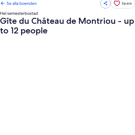
Se alla boenden
Spara
Hel semesterbostad
Gîte du Château de Montriou - up
to 12 people
Fotogalleri
för
Gîte