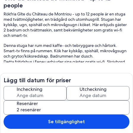
people
Rökfria Gîte du Château de Montriou - up to 12 people är en stuga
med tvättmöjligheter, en trädgård och utomhusgrill. Stugan har
kylskåp, ugn, spishäll och mikrovågsugn i köket. Här erbjuds gäster
2 badrum och tvättmaskin, samt bekvämligheter som gratis wi-fi
och smart-tv.
Denna stuga har rum med kaffe- och tebryggare och hårtork.
Smart-tv finns på rummen. Kök har kylskåp, spishäll, mikrovågsugn
och grytor/köksredskap. Badrummen har dusch.
Detta fritidshus i Feneu erbjuder sina gäster gratis wi-fi. Skrivbord
och skrivbordsstolar finns.
Lägg till datum för priser
Incheckning
Utcheckning
Resenärer
Se tillgänglighet