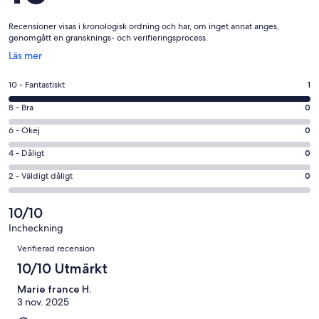
Recensioner visas i kronologisk ordning och har, om inget annat anges,
genomgått en gransknings- och verifieringsprocess.
Öppnas
Läs mer
i
ett
10
10 - Fantastiskt
1
nytt
-
fönster
8
8 - Bra
0
Fantastiskt
-
i
6
6 - Okej
0
Bra
betyg.
-
i
4
4 - Dåligt
0
1
Okej
betyg.
-
av
i
2
2 - Väldigt dåligt
0
0
Dåligt
1
betyg.
-
av
i
recensioner
0
Väldigt
10/10
1
betyg.
av
dåligt
recensioner
0
Incheckning
1
i
Recensioner
av
Verifierad recension
recensioner
betyg.
1
0
10/10 Utmärkt
recensioner
av
Marie france H.
1
3 nov. 2025
recensioner