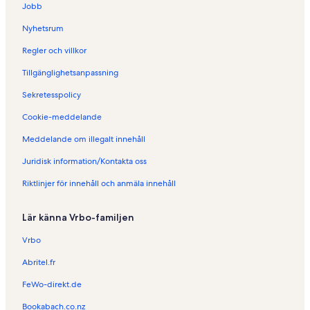
s
e
Jobb
t
s
e
t
Nyhetsrum
r
e
b
r
Regler och villkor
o
b
Tillgänglighetsanpassning
e
o
n
e
Sekretesspolicy
d
n
e
d
Cookie-meddelande
n
e
i
n
Meddelande om illegalt innehåll
L
i
Juridisk information/Kontakta oss
a
L
J
e
Riktlinjer för innehåll och anmäla innehåll
a
L
i
i
l
o
Lär känna Vrbo-familjen
l
n
e
-
Vrbo
-
d
Y
'
Abritel.fr
v
A
FeWo-direkt.de
o
n
n
g
Bookabach.co.nz