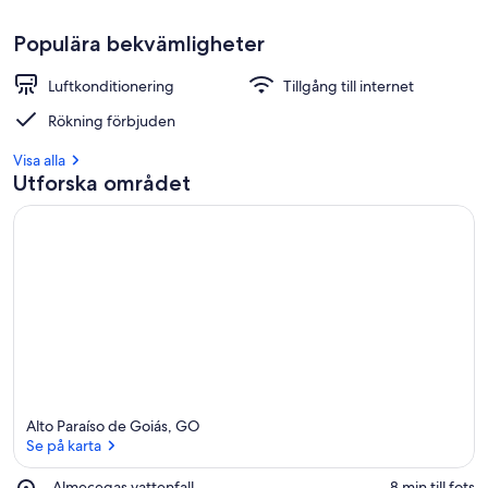
Populära bekvämligheter
Luftkonditionering
Tillgång till internet
Rökning förbjuden
Visa alla
Utforska området
Alto Paraíso de Goiás, GO
Se på karta
Place,
Almecegas vattenfall
‪8 min till fots‬