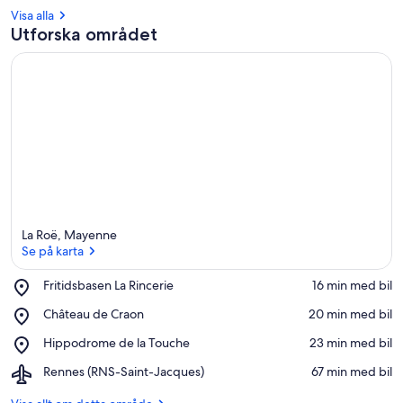
Visa alla
Utforska området
La Roë, Mayenne
Se på karta
Place,
Fritidsbasen La Rincerie
‪16 min med bil‬
Fritidsbasen
Se på karta
Place,
Château de Craon
‪20 min med bil‬
La
Château
Rincerie
Place,
Hippodrome de la Touche
‪23 min med bil‬
de
Hippodrome
Craon
Airport,
Rennes (RNS-Saint-Jacques)
‪67 min med bil‬
de
Rennes
la
(RNS-