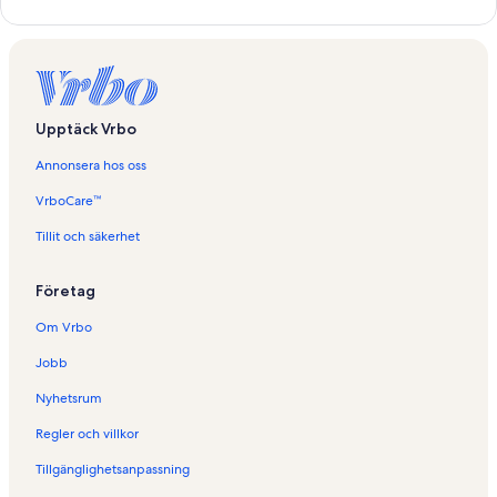
n
k
t
i
l
l
Upptäck Vrbo
s
i
Annonsera hos oss
d
a
VrboCare™
n
f
Tillit och säkerhet
ö
r
Företag
S
e
Om Vrbo
m
e
Jobb
s
t
Nyhetsrum
e
r
Regler och villkor
b
Tillgänglighetsanpassning
o
e