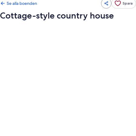
Se alla boenden
Spara
Cottage-style country house
Fotogalleri
för
Cottage-
style
country