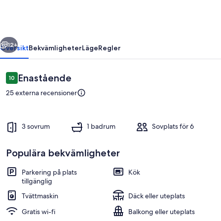
house
regående
Nästa
12+
Översikt
Bekvämligheter
Läge
Regler
Recensioner
Enastående
10
10 av 10,
25 externa recensioner
3 sovrum
1 badrum
Sovplats för 6
Populära bekvämligheter
Restauranger
Parkering på plats
Kök
tillgänglig
Tvättmaskin
Däck eller uteplats
Gratis wi-fi
Balkong eller uteplats