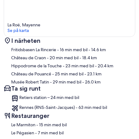
La Roë, Mayenne
Se på karta
I närheten
Karta
Fritidsbasen La Rincerie
- 16 min med bil
- 14.6 km
Château de Craon
- 20 min med bil
- 18.4 km
Hippodrome de la Touche
- 23 min med bil
- 20.4 km
Château de Pouancé
- 25 min med bil
- 23.1 km
Musée Robert Tatin
- 29 min med bil
- 26.0 km
Ta sig runt
Retiers station – 24 min med bil
Rennes (RNS-Saint-Jacques) - 63 min med bil
Restauranger
‪Le Marmiton - ‬15 min med bil
‪Le Pégasien - ‬7 min med bil