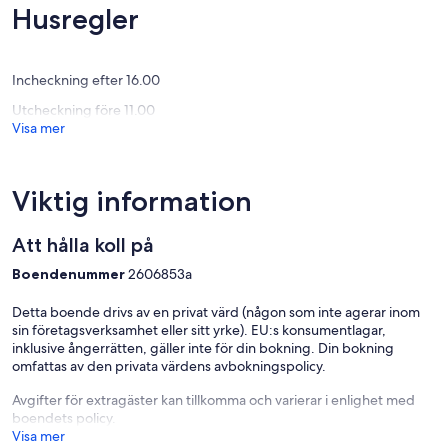
Lovers,
(1 recension)
(2 recen
Husregler
Families
&
Pets
Loiron-
Incheckning efter 16.00
Ruillé
Utcheckning före 11.00
Visa mer
Viktig information
Att hålla koll på
Boendenummer
2606853a
Detta boende drivs av en privat värd (någon som inte agerar inom
sin företagsverksamhet eller sitt yrke). EU:s konsumentlagar,
inklusive ångerrätten, gäller inte för din bokning. Din bokning
omfattas av den privata värdens avbokningspolicy.
Avgifter för extragäster kan tillkomma och varierar i enlighet med
boendets policy.
Visa mer