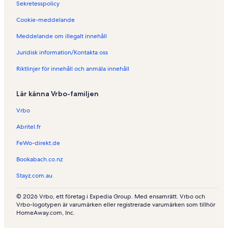
Sekretesspolicy
n
d
Cookie-meddelande
e
n
Meddelande om illegalt innehåll
i
Juridisk information/Kontakta oss
R
e
Riktlinjer för innehåll och anmäla innehåll
n
a
z
Lär känna Vrbo-familjen
é
Vrbo
Abritel.fr
FeWo-direkt.de
Bookabach.co.nz
Stayz.com.au
© 2026 Vrbo, ett företag i Expedia Group. Med ensamrätt. Vrbo och
Vrbo-logotypen är varumärken eller registrerade varumärken som tillhör
HomeAway.com, Inc.