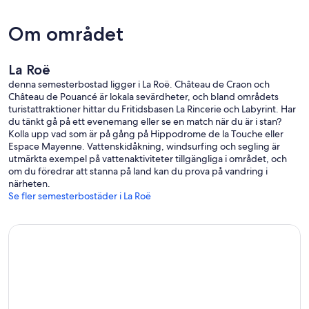
Om området
La Roë
denna semesterbostad ligger i La Roë. Château de Craon och
Château de Pouancé är lokala sevärdheter, och bland områdets
turistattraktioner hittar du Fritidsbasen La Rincerie och Labyrint. Har
du tänkt gå på ett evenemang eller se en match när du är i stan?
Kolla upp vad som är på gång på Hippodrome de la Touche eller
Espace Mayenne. Vattenskidåkning, windsurfing och segling är
utmärkta exempel på vattenaktiviteter tillgängliga i området, och
om du föredrar att stanna på land kan du prova på vandring i
närheten.
Se fler semesterbostäder i La Roë