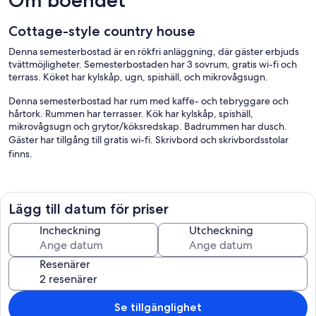
Cottage-style country house
Denna semesterbostad är en rökfri anläggning, där gäster erbjuds
tvättmöjligheter. Semesterbostaden har 3 sovrum, gratis wi-fi och
terrass. Köket har kylskåp, ugn, spishäll, och mikrovågsugn.
Denna semesterbostad har rum med kaffe- och tebryggare och
hårtork. Rummen har terrasser. Kök har kylskåp, spishäll,
mikrovågsugn och grytor/köksredskap. Badrummen har dusch.
Gäster har tillgång till gratis wi-fi. Skrivbord och skrivbordsstolar
finns.
Fritidsaktiviteterna nedan finns antingen tillgängliga på plats eller i
närheten. Avgifter kan tillkomma.
Lägg till datum för priser
Incheckning
Utcheckning
Resenärer
Se tillgänglighet