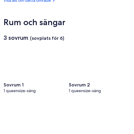
Visa allt om detta område
Touche
Saint-
Jacques)
Rum och sängar
3 sovrum
(sovplats för 6)
Sovrum 1
Sovrum 2
1 queensize-säng
1 queensize-säng