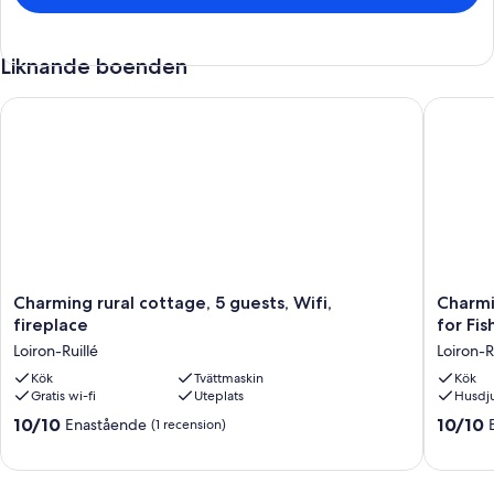
Liknande boenden
Charming rural cottage, 5 guests, Wifi, fireplace
Charming 
Charming
Charmi
Charming rural cottage, 5 guests, Wifi,
Charmi
rural
Rural
fireplace
for Fis
cottage,
Retreat
Loiron-Ruillé
Loiron-R
5
with
guests,
Kök
Tvättmaskin
Private
Kök
Gratis wi-fi
Uteplats
Husdju
Wifi,
Pond,
fireplace
Ideal
10.0
10.0
10/10
10/10
Enastående
(1 recension)
Loiron-
for
av
av
Ruillé
Fishing,
10,
10,
Nature
Enastående,
Enaståe