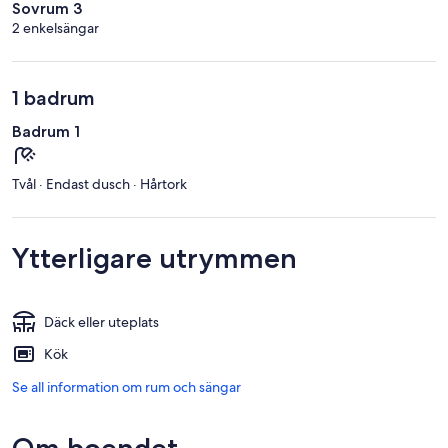
Sovrum 3
2 enkelsängar
1 badrum
Badrum 1
Tvål · Endast dusch · Hårtork
Ytterligare utrymmen
Däck eller uteplats
Kök
Se all information om rum och sängar
Om boendet