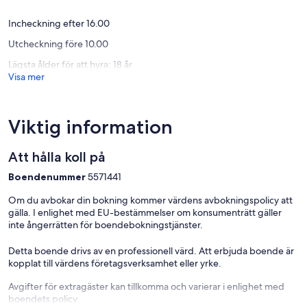
- Ägaren bor på samma tomt
Incheckning efter 16.00
- Ytterligare ett barn gratis (max 4 år)
Utcheckning före 10.00
- Barnsäng: 1
Lägsta ålder för att hyra: 18 år
Visa mer
- Barnstol: 1
Viktig information
Att hålla koll på
Boendenummer
5571441
Om du avbokar din bokning kommer värdens avbokningspolicy att
gälla. I enlighet med EU-bestämmelser om konsumenträtt gäller
inte ångerrätten för boendebokningstjänster.
Detta boende drivs av en professionell värd. Att erbjuda boende är
kopplat till värdens företagsverksamhet eller yrke.
Avgifter för extragäster kan tillkomma och varierar i enlighet med
boendets policy.