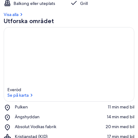
Balkong eller uteplats
Grill
Visa alla
Utforska området
Everöd
Se på karta
Place,
Pulken
‪11 min med bil‬
Pulken
Se på karta
Place,
Ängshyddan
‪14 min med bil‬
Ängshyddan
Place,
Absolut Vodkas fabrik
‪20 min med bil‬
Absolut
Airport,
Kristianstad (KID)
‪17 min med bil‬
Vodkas