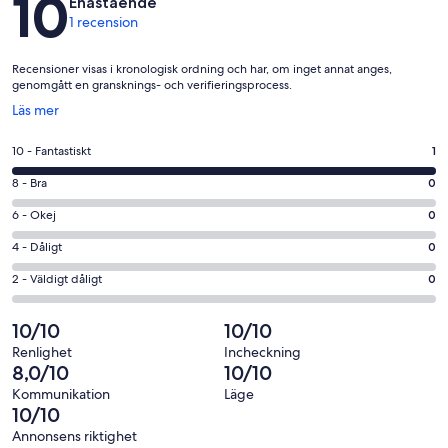
10
Enastående
1 recension
Recensioner visas i kronologisk ordning och har, om inget annat anges,
genomgått en gransknings- och verifieringsprocess.
Öppnas
Läs mer
i
ett
10
10 - Fantastiskt
1
nytt
-
fönster
8
8 - Bra
0
Fantastiskt
-
i
6
6 - Okej
0
Bra
betyg.
-
i
4
4 - Dåligt
0
1
Okej
betyg.
-
av
i
2
2 - Väldigt dåligt
0
0
Dåligt
1
betyg.
-
av
i
recensioner
0
Väldigt
10/10
10/10
1
betyg.
av
dåligt
recensioner
0
Renlighet
Incheckning
1
i
8,0/10
10/10
av
recensioner
betyg.
1
Kommunikation
Läge
0
10/10
recensioner
av
Annonsens riktighet