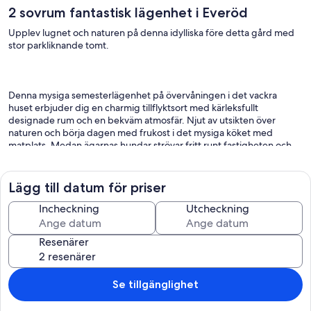
2 sovrum fantastisk lägenhet i Everöd
Upplev lugnet och naturen på denna idylliska före detta gård med
stor parkliknande tomt.
Denna mysiga semesterlägenhet på övervåningen i det vackra
huset erbjuder dig en charmig tillflyktsort med kärleksfullt
designade rum och en bekväm atmosfär. Njut av utsikten över
naturen och börja dagen med frukost i det mysiga köket med
matplats. Medan ägarnas hundar strövar fritt runt fastigheten och
hönsen skrapar i hönshuset, kan du tillbringa avkopplande timmar i
trädgården eller njuta av vinterträdgården.
Lägg till datum för priser
Incheckning
Utcheckning
Everöd är den perfekta utgångspunkten för att utforska Skåne-
regionen. Besök de fina sandstränderna i Yngsjö, Åhus och Rigeleje
Resenärer
eller vandra genom Forsakars naturreservat med sina imponerande
vattenfall. Kanotpaddling på sjöarna Immeln och Ivösjön ger dig en
unik naturupplevelse. En utflykt till Blekinge skärgård eller till de
böljande kullarna i Brösarps Backar och Stenshuvud lovar
Se tillgänglighet
oförglömliga intryck. Loppmarknadsbesök och närliggande slott,
som Wannås, avrundar programmet.