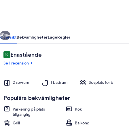
fantastisk
lägenhet
i
Everöd
regående
Nästa
18+
Översikt
Bekvämligheter
Läge
Regler
Recensioner
Enastående
10
10 av 10,
Se 1 recension
2 sovrum
1 badrum
Sovplats för 6
Populära bekvämligheter
Restauranger
Parkering på plats
Kök
tillgänglig
Grill
Balkong