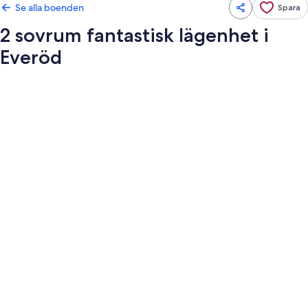
Se alla boenden
Spara
2 sovrum fantastisk lägenhet i
Everöd
Fotogalleri
för
2
sovrum