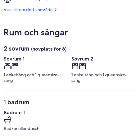
Kristianstad
fabrik
(KID)
Visa allt om detta område
Rum och sängar
2 sovrum
(sovplats för 6)
Sovrum 1
Sovrum 2
1 enkelsäng och 1 queensize-
1 enkelsäng och 1 queensize-
säng
säng
1 badrum
Badrum 1
Badkar eller dusch