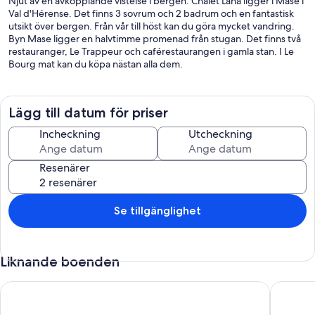
Njut av en avkopplande vistelse i bergen. Chalet Lana ligger i Mase i
Val d'Hérense. Det finns 3 sovrum och 2 badrum och en fantastisk
utsikt över bergen. Från vår till höst kan du göra mycket vandring.
Byn Mase ligger en halvtimme promenad från stugan. Det finns två
restauranger, Le Trappeur och caférestaurangen i gamla stan. I Le
Bourg mat kan du köpa nästan alla dem.
Lägg till datum för priser
Incheckning
Utcheckning
Resenärer
Se tillgänglighet
Liknande boenden
Chalet Les Pyramides
Stuga i 