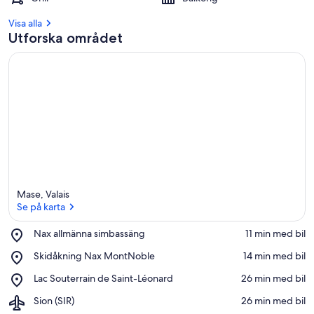
Visa alla
Utforska området
Mase, Valais
Se på karta
Place,
Nax allmänna simbassäng
‪11 min med bil‬
Nax
Se på karta
Place,
Skidåkning Nax MontNoble
‪14 min med bil‬
allmänna
Skidåkning
simbassäng
Place,
Lac Souterrain de Saint-Léonard
‪26 min med bil‬
Nax
Lac
MontNoble
Airport,
Sion (SIR)
‪26 min med bil‬
Souterrain
Sion