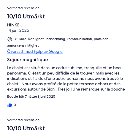
Verifierad recension
10/10 Utmärkt
HINKE J.
14 juni 2025
Gillade: Renlighet, incheckning, kommunikation, plats och
annonsens riktighet
Översätt med hjälp av Google
Sejour magnifique
Le chalet est situé dans un cadre sublime, tranquille et un beau
panorama. C’ était un peu difficile de le trouver, mais avec les
indications et l’ aide d’une autre personne nous avons trouvé le
chalet . Nous avons profité de la petite terrasse dehors et des
excursions autour de Sion . Très joli!Une remarque sur la douche
à l’ étage, pas très solide et l’eau coule facilement et déborde
Bodde här 7 nätter i juni 2025
dans la salle de bains . La douche d’ en bas est meilleure et plus
solide. Pour le reste: c’ était très bien .
0
Verifierad recension
10/10 Utmärkt