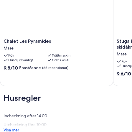
Chalet
Stuga
Chalet Les Pyramides
Stuga i
Les
i
skidåk
Mase
Pyramides
ett
Mase
Kök
Tvättmaskin
Mase
soligt
Husdjursvänligt
Gratis wi-fi
läge
Kök
Husdju
för
9.8
9,8/10
Enastående
(65 recensioner)
vandrin
av
9.6
9,6/10
och
10,
av
skidåkn
Enastående,
10,
beläggn
(65 recensioner)
Enaståe
Mase
(62 rece
Husregler
Incheckning efter 14.00
Utcheckning före 10.00
Visa mer