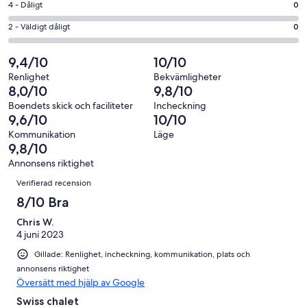
i
4
4 - Dåligt
0
80
Okej
betyg.
-
av
i
2
2 - Väldigt dåligt
0
21
Dåligt
102
betyg.
-
av
i
recensioner
1
Väldigt
9,4/10
10/10
102
betyg.
av
dåligt
recensioner
0
Renlighet
Bekvämligheter
102
i
8,0/10
9,8/10
av
recensioner
betyg.
102
Boendets skick och faciliteter
Incheckning
0
9,6/10
10/10
recensioner
av
Kommunikation
Läge
102
9,8/10
recensioner
Annonsens riktighet
Recensioner
Verifierad recension
8/10 Bra
Chris W.
4 juni 2023
Gillade: Renlighet, incheckning, kommunikation, plats och
annonsens riktighet
Översätt med hjälp av Google
Swiss chalet