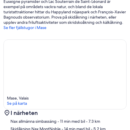
Euseigne pyramider och Lac Souterrain de Saint-Léonard är
exempel på områdets vackra natur, och bland de lokala
turistattraktioner hittar du Happyland nöjespark och François-Xavier
Bagnouds observatorium. Prova på skidåkning i närheten, eller
upplev andra friluftsaktiviteter som skridskoåkning och kälkåkning.
Se fler fjällstugor i Mase
Mase, Valais
Se på karta
I närheten
Karta
Nax allmänna simbassäng
- 11 min med bil
- 7.3 km
Skidåkning Nax MontNoble
- 14 min med bil
- 5.2 km