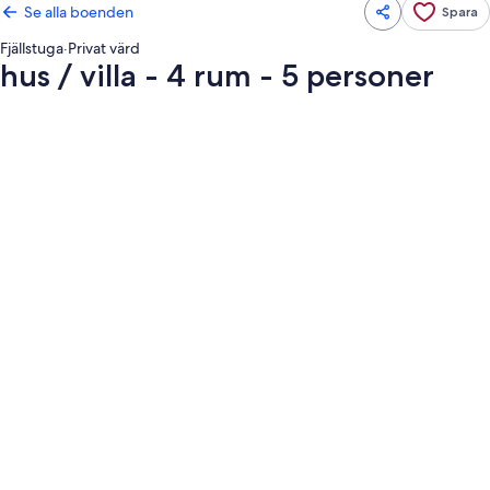
Se alla boenden
Spara
Fjällstuga
·
Privat värd
hus / villa - 4 rum - 5 personer
Fotogalleri
för
hus
/
villa