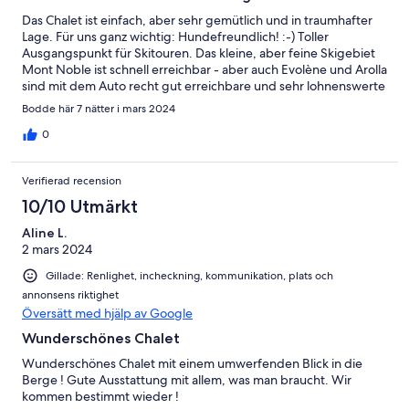
Das Chalet ist einfach, aber sehr gemütlich und in traumhafter
Lage. Für uns ganz wichtig: Hundefreundlich! :-) Toller
Ausgangspunkt für Skitouren. Das kleine, aber feine Skigebiet
Mont Noble ist schnell erreichbar - aber auch Evolène und Arolla
sind mit dem Auto recht gut erreichbare und sehr lohnenswerte
Ziele, zudem hat man noch das Hammer-Skigebiet "4 Vallées" in
Bodde här 7 nätter i mars 2024
Sichtweite. Wir werden sicher wieder kommen!
0
Verifierad recension
10/10 Utmärkt
Aline L.
2 mars 2024
Gillade: Renlighet, incheckning, kommunikation, plats och
annonsens riktighet
Översätt med hjälp av Google
Wunderschönes Chalet
Wunderschönes Chalet mit einem umwerfenden Blick in die
Berge ! Gute Ausstattung mit allem, was man braucht. Wir
kommen bestimmt wieder !