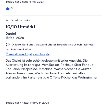
Bodde här 5 nätter i maj 2023
0
Verifierad recension
10/10 Utmärkt
Daniel
15 feb. 2026
Gillade: Renlighet, bekvämligheter, boendets skick och faciliteter
och kommunikation
Översätt med hjälp av Google
Das Chalet ist sehr schön gelegen mit toller Aussicht. Die
Ausstattung ist sehr gut. Vom Raclett-Rechaud über Fondue-
Caquelon, Nespresso-Maschine, Wasserkocher, Gewürzen,
Abwaschmaschine, Wachmaschine, Föhn etc. war alles
vorhanden. Im Parterre ist die Offene Küche, das Wohnzimmer
sowie ein Bad mit Badewanne und WC. Im 1. OG befindet sich
ein Schlafzimmer mit Doppelbett sowie ein WC mit Duche und
die Waschmaschine Im 2. OG hat es ein Doppelzimmer mit zwei
Einzelbetten sowie ein Einzelzimmer. Vor dem Haus hat es einen
gemütlichen Holztisch mit Bank und Stühlen, sowie
Liegestühlen. Ein fest installierter Grill sowie ein mobilier Grill ist
Bodde här 7 nätter i februari 2026