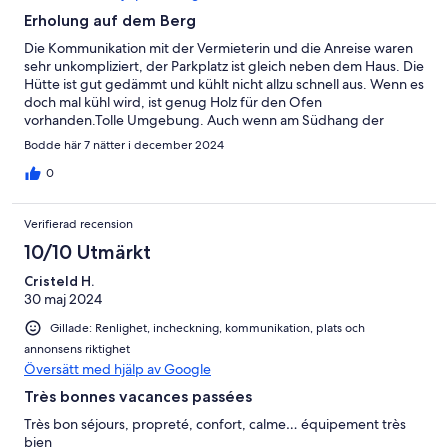
Erholung auf dem Berg
Die Kommunikation mit der Vermieterin und die Anreise waren
sehr unkompliziert, der Parkplatz ist gleich neben dem Haus. Die
Hütte ist gut gedämmt und kühlt nicht allzu schnell aus. Wenn es
doch mal kühl wird, ist genug Holz für den Ofen
vorhanden.Tolle Umgebung. Auch wenn am Südhang der
Schnee auf den offenen Wiesen schon weg ist, so liegt am Berg
Bodde här 7 nätter i december 2024
und im Wald immer noch ein großer Haufen davon. Oberhalb
der Streusiedlung gibt es ein großes Gebiet zum wandern und
0
Schlittenfahren.Alles in allem ein schöner Aufenthalt außerhalb
der städtischen Enge.
Verifierad recension
10/10 Utmärkt
Cristeld H.
30 maj 2024
Gillade: Renlighet, incheckning, kommunikation, plats och
annonsens riktighet
Översätt med hjälp av Google
Très bonnes vacances passées
Très bon séjours, propreté, confort, calme… équipement très
bien