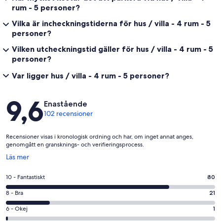
rum - 5 personer?
Vilka är incheckningstiderna för hus / villa - 4 rum - 5
personer?
Vilken utcheckningstid gäller för hus / villa - 4 rum - 5
personer?
Var ligger hus / villa - 4 rum - 5 personer?
Recensioner
9,6
Enastående
102 recensioner
Recensioner visas i kronologisk ordning och har, om inget annat anges,
genomgått en gransknings- och verifieringsprocess.
Öppnas
Läs mer
i
ett
10
10 - Fantastiskt
80
nytt
-
fönster
8
8 - Bra
21
Fantastiskt
-
i
6
6 - Okej
1
Bra
betyg.
-