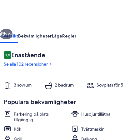
-
4
rum
regående
Nästa
-
22+
Översikt
Bekvämligheter
Läge
Regler
5
personer
Recensioner
Enastående
9,6
9,6 av 10,
Se alla 102 recensioner
3 sovrum
2 badrum
Sovplats för 5
Populära bekvämligheter
Exteriör
Parkering på plats
Husdjur tillåtna
tillgänglig
Kök
Tvättmaskin
Grill
Balkong