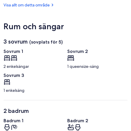
de
(SIR)
Visa allt om detta område
Saint-
Léonard
Rum och sängar
3 sovrum
(sovplats för 5)
Sovrum 1
Sovrum 2
2 enkelsängar
1 queensize-säng
Sovrum 3
1 enkelsäng
2 badrum
Badrum 1
Badrum 2