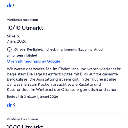
auch vorhanden, inkl. Brennholz und Kohle. Es war alles sehr
0
sauber geputzt, so dass wir uns sofort wohl fühlten.
Verifierad recension
10/10 Utmärkt
Silke S.
7 jan. 2026
Gillade: Renlighet, incheckning, kommunikation, plats och
annonsens riktighet
Översätt med hjälp av Google
Wir waren das zweite Mal im Chalet Lana und waren wieder sehr
begeistert.Die Lage ist einfach spitze mit Blick auf die gesamte
Bergkulisse. Die Ausstattung ist sehr gut, in der Küche ist alles
da, was man zum Kochen braucht sowie Raclette und
Käsefondue. Im Winter ist der Ofen sehr gemütlich und schön
zum Wärmen, es ist genug Holz da. Das nächste Skigebiet Mont
Bodde här 3 nätter i januari 2026
Noble Nax ist nur 15 Autominuten entfernt, hat 4 Lifte mit roten
Abfahrten.Die Kommunikation mit dem Vermieter ist auch sehr
0
gut und reibungslos.Wir kommen gerne wieder.
Verifierad recension
10/10 Utmärkt