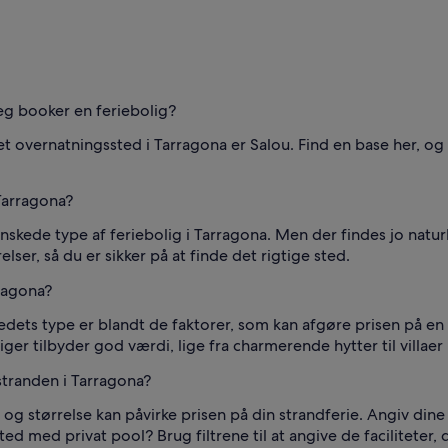
jeg booker en feriebolig?
et overnatningssted i Tarragona er Salou. Find en base her, 
Tarragona?
nskede type af feriebolig i Tarragona. Men der findes jo natur
elser, så du er sikker på at finde det rigtige sted.
rragona?
ets type er blandt de faktorer, som kan afgøre prisen på en f
liger tilbyder god værdi, lige fra charmerende hytter til villae
stranden i Tarragona?
og størrelse kan påvirke prisen på din strandferie. Angiv dine
 med privat pool? Brug filtrene til at angive de faciliteter, d