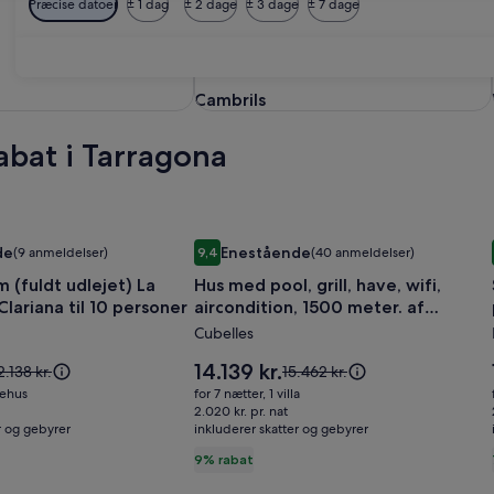
Præcise datoer
± 1 dag
± 2 dage
± 3 dage
± 7 dage
Cambrils
Cambrils
abat i Tarragona
RSLÅEDE storslået udsigt
ri
fuldt udlejet) La Rectoría de Clariana til 10 personer
Billedgalleri
Hus med pool, grill, have, wifi, airco
de
Enestående
(9 anmeldelser)
9,4
(40 anmeldelser)
for
Enestående, (9 anmeldelser)
9,4 ud af 10, Enestående, (40 anmeldelser)
(fuldt udlejet) La
Hus med pool, grill, have, wifi,
dom
Hus
Clariana til 10 personer
aircondition, 1500 meter. af
med
stranden
Cubelles
pool,
grill,
Prisen
14.139 kr.
risen
Prisen
2.138 kr.
15.462 kr.
have,
er
ar
var
riehus
for 7 nætter, 1 villa
14.139 kr.
.138 kr.,
15.462 kr.,
wifi,
2.020 kr. pr. nat
r og gebyrer
e
inkluderer skatter og gebyrer
se
aircondition,
ere
flere
9% rabat
1500
plysninger
oplysninger
meter.
m
om