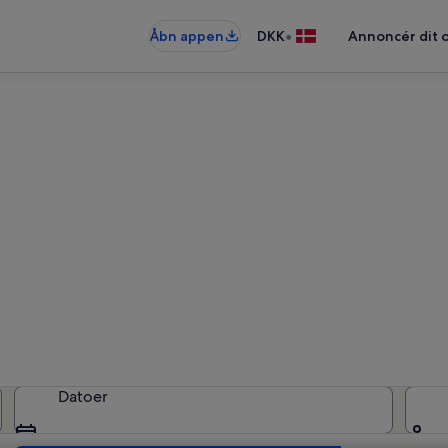
•
Åbn appen
DKK
Annoncér dit 
Ferieboliger i Tarragona
ieboliger — angiv dine datoer for a
Datoer