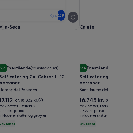
Ryd
OK
Vila-Seca
Calafell
Vila-Seca
Calafell
ndition, 1500 meter. af stranden
Billedgalleri
Self catering Cal Cabrer til 12 personer
Billedgalleri
Self catering Les Orenete
Enestående
Enestående
9,6
(22 anmeldelser)
9,4
(31 anmeldels
for
for
9,6 ud af 10, Enestående, (22 anmeldelser)
9,4 ud af 10, Enestående, (3
Self catering Cal Cabrer til 12
Self catering Les Orenet
Self
Self
personer
personer
catering
catering
Llorenç del Penedès
Sant Jaume dels Domenys
Cal
Les
Cabrer
Orenetes
Prisen
Prisen
17.112 kr.
16.745 kr.
Prisen
Prisen
18.332 kr.
18.270 kr.
til
er
til
er
var
var
for 7 nætter, 1 feriehus
for 7 nætter, 1 feriehus
17.112 kr.
16.745 kr.
18.332 kr.,
18.270 kr.,
12
2.445 kr. pr. nat
11
2.392 kr. pr. nat
inkluderer skatter og gebyrer
se
inkluderer skatter og gebyrer
se
personer
personer
flere
flere
7% rabat
8% rabat
oplysninger
oplysninger
om
om