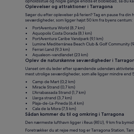
opholdsstue og nogle gange endda et boblebad, så du kan
Oplevelser og attraktioner i Tarragona
Søger du efter oplevelser på ferien? Tag en pause fra din 
seværdigheder, som ligger højst 50 km fra byens centum:
PortAventura World (8,7 km)
Aquopolis Costa Dorada (8,1 km)
PortAventura Caribe Vandpark (9,1 km)
Lumine Mediterránea Beach Club & Golf Community (9
Ferrari Land (9,3 km)
Aqualeon-vandlandet (23 km)
Oplev de naturskønne seværdigheder i Tarrago
Uanset om du leder efter spændende udendørs aktiviteter el
mest utrolige seværdigheder, som alle ligger mindre end 
Camp de Mart (0,2 km)
Miracle Strand (0,7 km)
L'Arrabassada Strand (1,7 km)
Llarga strand (3,7 km)
Plaja-de-La-Pineda (6,4 km)
Cala de la Mora (7,5 km)
Sådan kommer du til og omkring i Tarragona
Den nærmeste lufthavn ligger i Reus (REU), 9 km fra bymid
Foretrækker du at rejse med tog er Tarragona Station, Ta