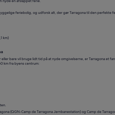
 nyde en afslappet ferie.
hyggelige feriebolig, og udforsk alt, der gør Tarragona til den perfekte 
,1 km)
na
ler bare vil bruge lidt tid på at nyde omgivelserne, er Tarragona et fan
50 km fra byens centrum:
ten.
rragona (QGN-Camp de Tarragona Jernbanestation) og Camp de Tarragona