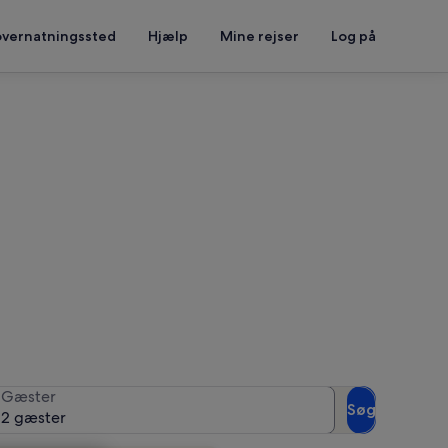
overnatningssted
Hjælp
Mine rejser
Log på
t se tilgængelighed
Gæster
Søg
2 gæster