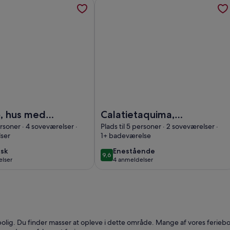
i et nyt vindue
inger om Cal Millo, hus med terrasser med udsigt Priorat HUT
Flere oplysninger om Calatietaquima
al Millo, hus med terrasser med udsigt Priorat HUTT-008.255
Billede af Calatietaquima, smuk uds
o, hus med
Calatietaquima,
er med
smuk udsigt med
ersoner · 4 soveværelser ·
Plads til 5 personer · 2 soveværelser ·
ser
1+ badeværelse
riorat HUTT-
Jardin
isk
enestående
isk
Enestående
9,6
9,6 ud af 10
lser
4 anmeldelser
(4
lser)
anmeldelser)
lig. Du finder masser at opleve i dette område. Mange af vores feriebo