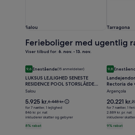
Salou
Tarragona
Salou
Tarragona
Ferieboliger med ugentlig r
Viser tilbud for:
6. nov. - 13. nov.
Billedgalleri
LUKSUS LEJLIGHED SENESTE RESIDENCE POOL STO
Billedgalle
Landejendom (
Enestående
Eneståen
9,6
(15 anmeldelser)
9,8
for
for
9,6 ud af 10, Enestående, (15 anmeldelser)
9,8 ud af 10, 
LUKSUS LEJLIGHED SENESTE
Landejendom 
LUKSUS
Landejen
RESIDENCE POOL STORSLÅEDE
Rectoría de 
LEJLIGHED
(fuldt
storslået udsigt
Salou
Argençola
SENESTE
udlejet)
RESIDENCE
La
Prisen
Prisen
5.925 kr.
20.221 kr.
Prisen
P
6.448 kr.
2
POOL
er
Rectoría
er
var
v
for 7 nætter, 1 lejlighed
for 7 nætter, 1 fe
5.925 kr.
20.221 kr.
6.448 kr.,
22
STORSLÅEDE
846 kr. pr. nat
de
2.889 kr. pr. nat
inkluderer skatter og gebyrer
se
inkluderer skatte
s
storslået
Clariana
flere
fl
8% rabat
9% rabat
udsigt
til
oplysninger
o
10
om
o