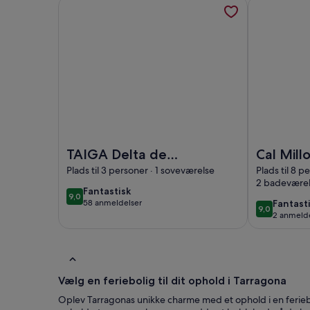
Flere oplysninger om TAIGA Delta de l'Ebre, åbner 
Flere oplysn
Billede af TAIGA Delta de l'Ebre
Billede af C
TAIGA Delta de
Cal Mill
l'Ebre
terrass
Plads til 3 personer · 1 soveværelse
Plads til 8 p
2 badeværel
udsigt P
fantastisk
Fantastisk
9,0
9,0 ud af 10
008.255
fantast
58 anmeldelser
Fantast
(58
9,0
9,0 ud af 10
2 anmelde
(2
anmeldelser)
anmelde
Vælg en feriebolig til dit ophold i Tarragona
Oplev Tarragonas unikke charme med et ophold i en feriebo