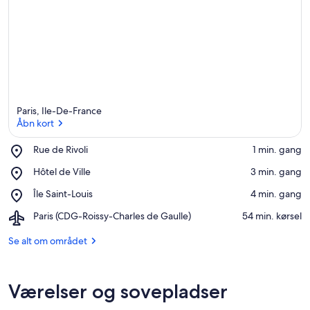
Paris, Ile-De-France
Åbn kort
Place,
Rue de Rivoli
‪1 min. gang‬
Rue
Åbn kort
Place,
Hôtel de Ville
‪3 min. gang‬
de
Hôtel
Rivoli
Place,
Île Saint-Louis
‪4 min. gang‬
de
Île
Ville
Airport,
Paris (CDG-Roissy-Charles de Gaulle)
‪54 min. kørsel‬
Saint-
Paris
Louis
(CDG-
Se alt om området
Roissy-
Charles
de
Værelser og sovepladser
Gaulle)