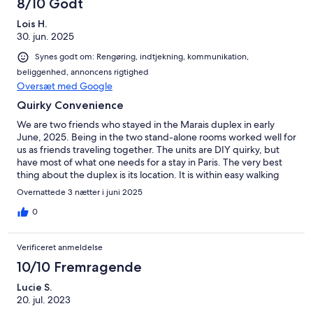
8/10 Godt
Lois H.
30. jun. 2025
Synes godt om: Rengøring, indtjekning, kommunikation,
beliggenhed, annoncens rigtighed
Oversæt med Google
Quirky Convenience
We are two friends who stayed in the Marais duplex in early
June, 2025. Being in the two stand-alone rooms worked well for
us as friends traveling together. The units are DIY quirky, but
have most of what one needs for a stay in Paris. The very best
thing about the duplex is its location. It is within easy walking
distance of many of typical Paris tourism sites. There are plenty
Overnattede 3 nætter i juni 2025
of dining options close by. The beds are fairly comfortable, and
the street noise level is mitigated. One down side is the lack of
0
clothing storage in one of the rooms of the duplex, which is on a
separate floor of the building. Check-in was easy, and
Verificeret anmeldelse
communication with the manager was simple. I would stay here
again in the future.
10/10 Fremragende
Lucie S.
20. jul. 2023