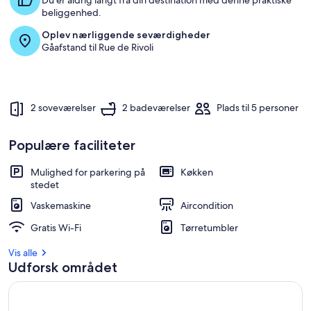
Du er aldrig langt fra din destination med denne praktiske
beliggenhed.
Oplev nærliggende seværdigheder
Gåafstand til Rue de Rivoli
2 soveværelser
2 badeværelser
Plads til 5 personer
Populære faciliteter
Mulighed for parkering på
Køkken
stedet
Vaskemaskine
Aircondition
Gratis Wi-Fi
Tørretumbler
Vis alle
Udforsk området