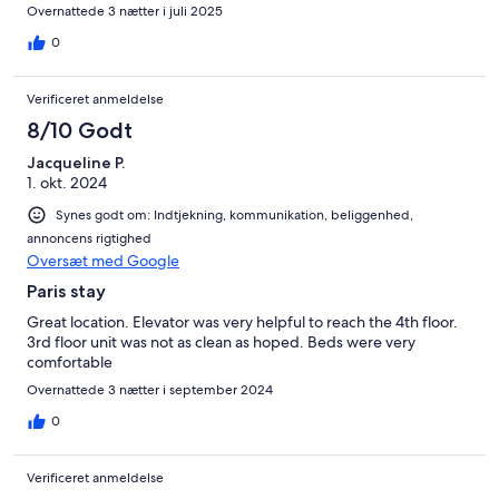
come back in a heartbeat. Thank you.
Overnattede 3 nætter i juli 2025
0
Verificeret anmeldelse
8/10 Godt
Jacqueline P.
1. okt. 2024
Synes godt om: Indtjekning, kommunikation, beliggenhed,
annoncens rigtighed
Oversæt med Google
Paris stay
Great location. Elevator was very helpful to reach the 4th floor.
3rd floor unit was not as clean as hoped. Beds were very
comfortable
Overnattede 3 nætter i september 2024
0
Verificeret anmeldelse