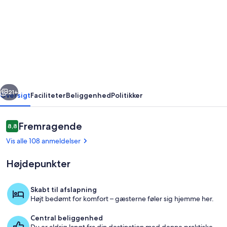
Marais
Duplex
Gå
til
Notre
Dame
rige
Næste
Elevator
21+
Oversigt
Faciliteter
Beliggenhed
Politikker
Aircondition
2
Anmeldelser
Fremragende
8,8
8,8 ud af 10.
WC.
Vis alle 108 anmeldelser
GRATIS
Højdepunkter
WIFI
Skabt til afslapning
Højt bedømt for komfort – gæsterne føler sig hjemme her.
Interiør
Central beliggenhed