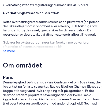
Overnatningsstedets registreringsnummer 7510401977191
Overnatningsstedets nr.:
374794vb
Dette overnatningssted administreres af en privat vært (en person,
der ikke udlejer som virksomhed eller erhverv). EUs forbrugerlov,
herunder fortrydelsesret, gælder ikke for din reservation. Din
reservation er dog dækket af din private værts afbestillingsregler.
Gebyrer for ekstra opredninger kan forekomme og varierer
afhængigt af overnatningsstedets politik
Se mere
Om området
Paris
Denne lejlighed befinder sig i Paris Centrum – et område i Paris, der
ligger tæt på forlystelsesparker. Rue de Rivoli og Champs-Élysées er
begge et besøg værd, hvis shopping står på agendaen. Er det
derimod stedets populære seværdigheder, der lokker, kan du
kigge forbi Luxembourg Gardens og Tuileries Garden. Ser du frem
til et event eller en sportbegivenhed under dit ophold? Se, hvad