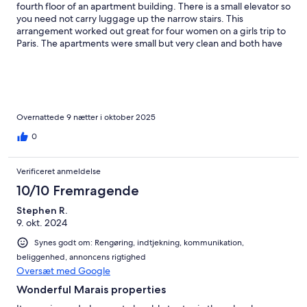
fourth floor of an apartment building. There is a small elevator so
you need not carry luggage up the narrow stairs. This
arrangement worked out great for four women on a girls trip to
Paris. The apartments were small but very clean and both have
full baths with tub and shower. The location was amazing. You
can walk to Notre Dame easily. We walked everywhere.
Apartments are on a court yard with five restaurants and a
Boulanger with excellent baked goods. Grocery store right
down the block.
Overnattede 9 nætter i oktober 2025
0
Verificeret anmeldelse
10/10 Fremragende
Stephen R.
9. okt. 2024
Synes godt om: Rengøring, indtjekning, kommunikation,
beliggenhed, annoncens rigtighed
Oversæt med Google
Wonderful Marais properties