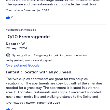
The square and the restaurants right outside the front door
were lively and had great food and ambiance. Perfect location
Overnattede 3 nætter i juli 2023
to see all the major sights and most within walking distance.
0
Verificeret anmeldelse
10/10 Fremragende
Deborah W.
20. sep. 2024
Synes godt om: Rengøring, indtjekning, kommunikation,
beliggenhed, annoncens rigtighed
Oversæt med Google
Fantastic location with all you need.
The two duplex apartments are great for two couples
vacationing. The apartments are cozy, but with all the amenities
needed for a great stay. The apartment is located in a vibrant
area, full of cafes, restaurants and shops. Conveniently located
near a main metro line and walking distance to the Seine and
Notre Dame. Would definitely stay here again. The elevator is
Overnattede 7 nætter i september 2024
very small and did break down one day making it difficult for
people with mobility issues to navigate the stairs.
0