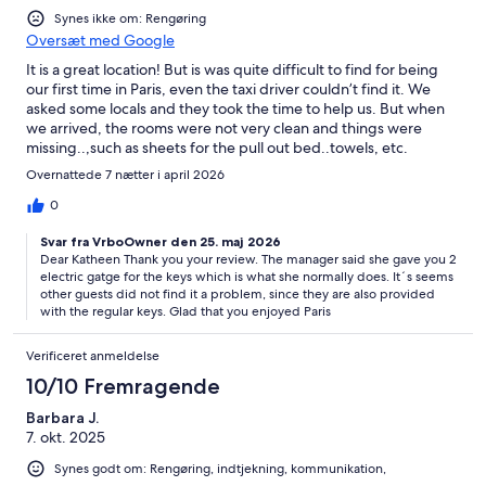
Synes ikke om: Rengøring
Oversæt med Google
It is a great location! But is was quite difficult to find for being
our first time in Paris, even the taxi driver couldn’t find it. We
asked some locals and they took the time to help us. But when
we arrived, the rooms were not very clean and things were
missing..,such as sheets for the pull out bed..towels, etc.
Although, when told of what was missing, the caretaker was
Overnattede 7 nætter i april 2026
quick to help. Even though we were 3 single ladies, two
apartments, there was only one electric fab key, between the 2
0
apartments. We had to wait a couple of days to get an additional
Svar fra VrboOwner den 25. maj 2026
electronic fab key.The caretaker did allow us early check in and
Dear Katheen Thank you your review. The manager said she gave you 2
allowed us to keep our luggage until the afternoon in the
electric gatge for the keys which is what she normally does. It´s seems
apartment on check out day. You can’t keep the window open
other guests did not find it a problem, since they are also provided
at night as it is very loud from the night club just down the
with the regular keys. Glad that you enjoyed Paris
street.But it is a great location….
Verificeret anmeldelse
10/10 Fremragende
Barbara J.
7. okt. 2025
Synes godt om: Rengøring, indtjekning, kommunikation,