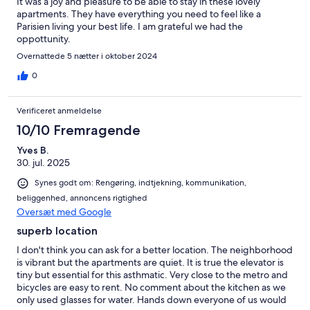
It was a joy and pleasure to be able to stay in these lovely
apartments. They have everything you need to feel like a
Parisien living your best life. I am grateful we had the
oppottunity.
Overnattede 5 nætter i oktober 2024
0
Verificeret anmeldelse
10/10 Fremragende
Yves B.
30. jul. 2025
Synes godt om: Rengøring, indtjekning, kommunikation,
beliggenhed, annoncens rigtighed
Oversæt med Google
superb location
I don't think you can ask for a better location. The neighborhood
is vibrant but the apartments are quiet. It is true the elevator is
tiny but essential for this asthmatic. Very close to the metro and
bicycles are easy to rent. No comment about the kitchen as we
only used glasses for water. Hands down everyone of us would