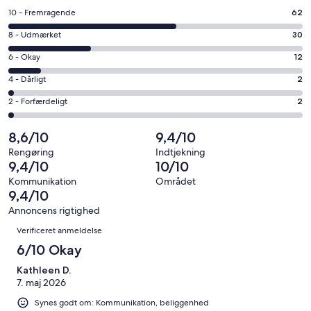
et
Bedømmelse
10 - Fremragende
62
nyt
på
vindue
Bedømmelse
8 - Udmærket
30
10
på
−
Bedømmelse
6 - Okay
12
8
Fremragende.
på
−
Bedømmelse
4 - Dårligt
2
62
6
Udmærket.
på
af
−
Bedømmelse
2 - Forfærdeligt
2
30
4
i
Okay.
på
af
−
alt
12
2
8,6/10
9,4/10
i
Dårligt.
108
af
−
alt
2
Rengøring
Indtjekning
anmeldelser
i
Forfærdeligt.
9,4/10
10/10
108
af
alt
2
anmeldelser
i
Kommunikation
Området
108
af
9,4/10
alt
anmeldelser
i
108
Annoncens rigtighed
alt
Anmeldelser
anmeldelser
Verificeret anmeldelse
108
anmeldelser
6/10 Okay
Kathleen D.
7. maj 2026
Synes godt om: Kommunikation, beliggenhed