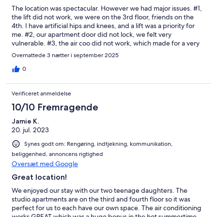
The location was spectacular. However we had major issues. #1,
the lift did not work, we were on the 3rd floor, friends on the
4th. I have artificial hips and knees, and a lift was a priority for
me. #2, our apartment door did not lock, we felt very
vulnerable. #3, the air coo did not work, which made for a very
hot and sticky stay.
Overnattede 3 nætter i september 2025
0
Verificeret anmeldelse
10/10 Fremragende
Jamie K.
20. jul. 2023
Synes godt om: Rengøring, indtjekning, kommunikation,
beliggenhed, annoncens rigtighed
Oversæt med Google
Great location!
We enjoyed our stay with our two teenage daughters. The
studio apartments are on the third and fourth floor so it was
perfect for us to each have our own space. The air conditioning
works GREAT which was a huge bonus in the hot summertime.