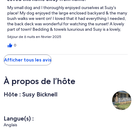
My small dog and I thoroughly enjoyed ourselves at Suzy’s
place! My dog enjoyed the large enclosed backyard & the many
bush walks we went on! I loved that it had everything I needed,
the back deck was wonderful for watching the sunset! A lovely
part of town! Bedding & towels luxurious and Susy is a lovely,
friendly person who cares about your stay. Thankyou!
Séjour de 6 nuits en février 2025
0
Afficher tous les avis
À propos de l’hôte
Hôte : Susy Bicknell
Langue(s) :
Anglais