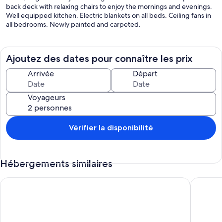
back deck with relaxing chairs to enjoy the mornings and evenings.
Well equipped kitchen. Electric blankets on all beds. Ceiling fans in
all bedrooms. Newly painted and carpeted.
Ajoutez des dates pour connaître les prix
Arrivée
Départ
Voyageurs
Vérifier la disponibilité
Hébergements similaires
Butler Street Cottage
ROSEWO