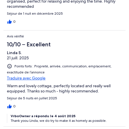
organised, perfect for relaxing and enjoying the time. Highly
recommended
Séjour de 1 nuit en décembre 2025
0
Avis vérifié
10/10 – Excellent
Linda S.
21 juill. 2025
Points forts : Propreté, arrivée, communication, emplacement,
exactitude de l’annonce
Traduire avec Google
Warm and lovely cottage, perfectly located and really well
equipped. Thanks so much - highly recommended.
Séjour de 5 nuits en juillet 2025
0
VrboOwner a répondu le 4 août 2025
Thank yoou Linda, we do try to make it as homely as possible.