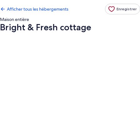
Afficher tous les hébergements
Enregistrer
Maison entière
Bright & Fresh cottage
Galerie
de
photos
de