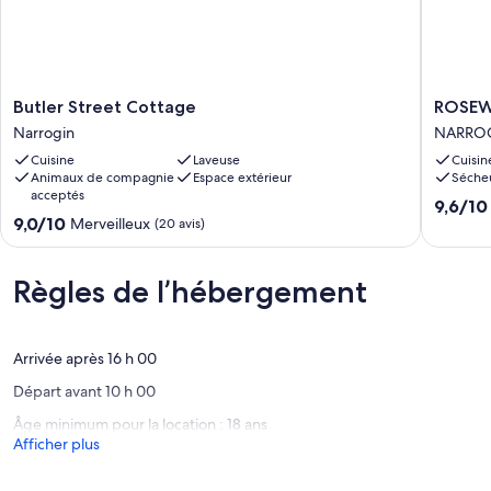
Butler
ROSEW
Butler Street Cottage
ROSEW
Street
IN
Narrogin
NARRO
Cottage
NARRO
Cuisine
Laveuse
Cuisin
Narrogin
NARRO
Animaux de compagnie
Espace extérieur
Séche
acceptés
9.6
9,6/10
9.0
9,0/10
Merveilleux
sur
(20 avis)
sur
10,
10,
Exceptio
Merveilleux,
Règles de l’hébergement
(18 avis)
(20 avis)
Arrivée après 16 h 00
Départ avant 10 h 00
Âge minimum pour la location : 18 ans
Afficher plus