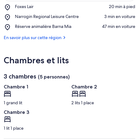
Place,
Foxes Lair
‪20 min à pied‬
Foxes
Afficher sur la carte
Place,
Narrogin Regional Leisure Centre
‪3 min en voiture‬
Lair
Narrogin
Place,
Réserve animalière Barna Mia
‪47 min en voiture‬
Regional
Réserve
Leisure
animalière
En savoir plus sur cette région
Centre
Barna
Mia
Chambres et lits
3 chambres
(5 personnes)
Chambre 1
Chambre 2
1 grand lit
2 lits 1 place
Chambre 3
1 lit 1 place