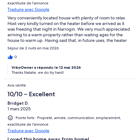
exactitude de l’annonce
Traduire avec Google
Very conveniently located house with plenty of room to relax.
Host very kindly turned on the heater before we arrived as it
was freezing that night in Narrogin. We very much appreciated
arriving to a warm property rather than waiting ages for the
house to warm up. Having said that, in future uses, the heater
was very effective very quickly. Lovely back garden, nice back
Séjour de 2 nuits en mai 2026
deck and cute front porch. Everything that was supposed to
work did, which was a bonus. Easy to get in, host told us
0
everything we needed to know, very clearly, in advance.
VrboOwner a répondu le 12 mai 2026
Checkout/clean up instructions on fridge so no confusion about
Thanks Natalie, we do try hard!
what we needed to do when leaving. Wouldn't hesitate to stay
again.
Avis vérifié
10/10 – Excellent
Bridget D.
1 mars 2025
Points forts : Propreté, arrivée, communication, emplacement,
exactitude de l’annonce
Traduire avec Google
Loved this home away from home!