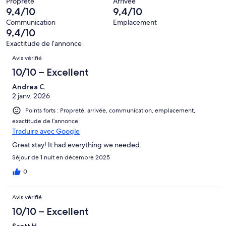
2 avis
Propreté
Arrivée
d’après
9,4/10
9,4/10
sur 39.
1 avis
Communication
Emplacement
sur 39.
9,4/10
Exactitude de l’annonce
Avis
Avis vérifié
10/10 – Excellent
Andrea C.
2 janv. 2026
Points forts : Propreté, arrivée, communication, emplacement,
exactitude de l’annonce
Traduire avec Google
Great stay! It had everything we needed.
Séjour de 1 nuit en décembre 2025
0
Avis vérifié
10/10 – Excellent