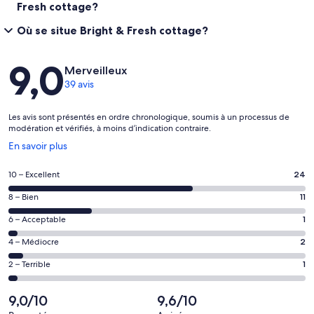
Fresh cottage?
Où se situe Bright & Fresh cottage?
Avis
9,0
Merveilleux
39 avis
Les avis sont présentés en ordre chronologique, soumis à un processus de
modération et vérifiés, à moins d’indication contraire.
S’ouvre
En savoir plus
dans
une
Note
10 – Excellent
24
nouvelle
de 10
fenêtre
Note
8 – Bien
11
–
de 8
Excellent,
Note
6 – Acceptable
1
–
d’après
de 6
Bien,
Note
4 – Médiocre
2
24 avis
–
d’après
de 4
sur 39.
Acceptable,
Note
2 – Terrible
1
11 avis
–
d’après
de 2
sur 39.
Médiocre,
1 avis
–
9,0/10
9,6/10
d’après
sur 39.
Terrible,