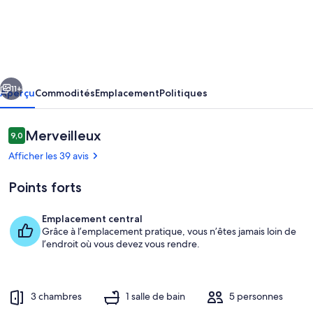
l’hébergement
Bright
&
Fresh
cédent
Suivant
cottage
11+
Aperçu
Commodités
Emplacement
Politiques
Avis
Merveilleux
9,0
9,0 sur 10 –
Afficher les 39 avis
Points forts
Emplacement central
Grâce à l’emplacement pratique, vous n’êtes jamais loin de
Terrain de l’hébergement
l’endroit où vous devez vous rendre.
3 chambres
1 salle de bain
5 personnes