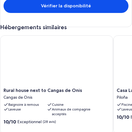
Vérifier la disponibilité
Hébergements similaires
Rural house next to Cangas de Onis
Casa Lar
Rural
Casa
Rural house next to Cangas de Onis
Casa L
house
Larriond
Cangas de Onis
Piloña
next
31
Baignoire à remous
Cuisine
Piscin
to
for
Laveuse
Animaux de compagnie
Laveu
Cangas
4
acceptés
de
people
10.0
10/10
10.0
Onis
10/10
Piloña
Exceptionnel
sur
(28 avis)
sur
Cangas
10,
10,