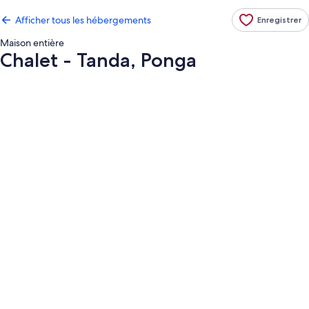
Afficher tous les hébergements
Enregistrer
Maison entière
Chalet - Tanda, Ponga
Galerie
de
photos
de