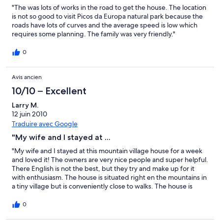
"The was lots of works in the road to get the house. The location
is not so good to visit Picos da Europa natural park because the
roads have lots of curves and the average speed is low which
requires some planning. The family was very friendly."
0
Avis ancien
10/10 – Excellent
Larry M.
12 juin 2010
Traduire avec Google
"My wife and I stayed at ...
"My wife and I stayed at this mountain village house for a week
and loved it! The owners are very nice people and super helpful.
There English is not the best, but they try and make up for it
with enthusiasm. The house is situated right en the mountains in
a tiny village but is conveniently close to walks. The house is
rustic but super clean and comfortable. We use homelidays
quite a lot and this was a really good find, worth the money for
0
sure."