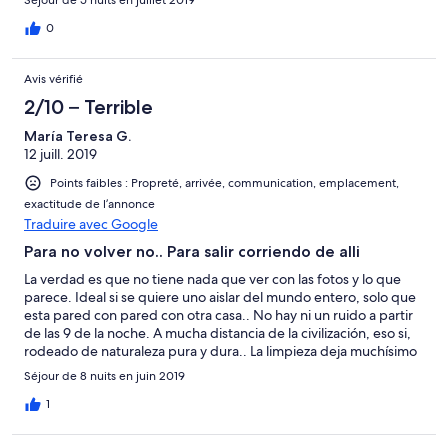
0
Avis vérifié
2/10 – Terrible
María Teresa G.
12 juill. 2019
Points faibles : Propreté, arrivée, communication, emplacement,
exactitude de l’annonce
Traduire avec Google
Para no volver no.. Para salir corriendo de alli
La verdad es que no tiene nada que ver con las fotos y lo que
parece. Ideal si se quiere uno aislar del mundo entero, solo que
esta pared con pared con otra casa.. No hay ni un ruido a partir
de las 9 de la noche. A mucha distancia de la civilización, eso si,
rodeado de naturaleza pura y dura.. La limpieza deja muchísimo
que desear. Al entrar el olor era penetrante, los mantelillos de
Séjour de 8 nuits en juin 2019
plástico individuales estaban llenos de manchas de comida
anterior, te pegabas en todo, y digo todo, lo que tocabas,
1
platos, cubiertos, muebles, paredes... Nos fuimos al día
siguiente perdiendo el alquiler pero ganando en felicidad en