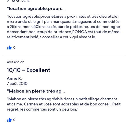
21 sept. 2010
"location agréable,propri...
"location agréable,propriétaires a proximités et très discrets.le
micro onde et le grill pain manquaient.magasins et commodités
a 25kms,mer a 50kms,accès par de petites routes de montagne
demandant beaucoup de prudence,PONGA est tout de mème
relativement isolé,a conseiller a ceux qui aiment le
calme,panorama magnifique.sans regrets"
0
Avis ancien
10/10 – Excellent
Anne R.
7 août 2010
"Maison en pierre très ag...
"Maison en pierre très agréable dans un petit village charmant
et calme. Carmen et José sont adorables et de bon conseil. Petit
regret, les commerces sont un peu loin."
0