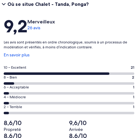
Où se situe Chalet - Tanda, Ponga?
Avis
9,2
Merveilleux
26 avis
Les avis sont présentés en ordre chronologique, soumis à un processus de
modération et vérifiés, à moins d’indication contraire.
S’ouvre
En savoir plus
dans
une
Note
10 – Excellent
21
nouvelle
de 10
fenêtre
Note
8 – Bien
2
–
de 8
Excellent,
Note
6 – Acceptable
1
–
d’après
de 6
Bien,
Note
4 – Médiocre
1
21 avis
–
d’après
de 4
sur 26.
Acceptable,
Note
2 – Terrible
1
2 avis
–
d’après
de 2
sur 26.
Médiocre,
1 avis
–
8,6/10
9,6/10
d’après
sur 26.
Terrible,
1 avis
Propreté
Arrivée
d’après
8,6/10
8,6/10
sur 26.