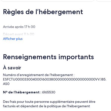
de
Exceptio
Exceptionnel,
Onis
(14 avis)
(28 avis)
Règles de l’hébergement
Arrivée après 17 h 00
Départ avant 11 h 00
Afficher plus
Renseignements importants
À savoir
Numéro d’enregistrement de l’hébergement :
ESFCTU0000330040001600380000000000000000000VV.185.
AS0
Nº de l’hébergement :
6165530
Des frais pour toute personne supplémentaire peuvent être
facturés et dépendent de la politique de l'hébergement