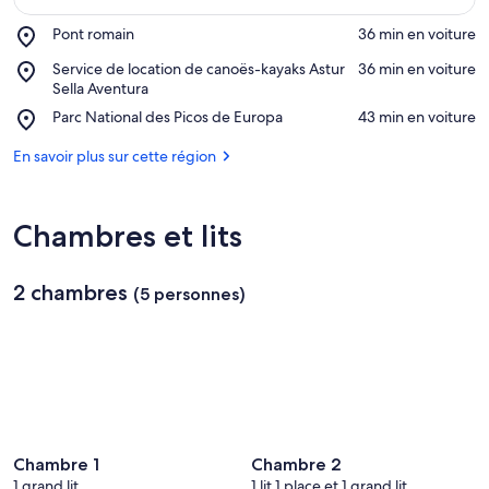
Place,
Pont romain
‪36 min en voiture‬
Pont
Afficher sur la carte
Place,
Service de location de canoës-kayaks Astur
‪36 min en voiture‬
romain
Service
Sella Aventura
de
Place,
Parc National des Picos de Europa
‪43 min en voiture‬
location
Parc
de
National
En savoir plus sur cette région
canoës-
des
kayaks
Picos
Astur
de
Sella
Chambres et lits
Europa
Aventura
2 chambres
(5 personnes)
Chambre 1
Chambre 2
1 grand lit
1 lit 1 place et 1 grand lit