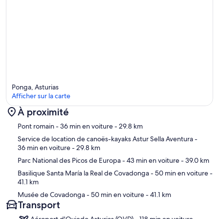
Ponga, Asturias
Afficher sur la carte
À proximité
Carte
Pont romain
- 36 min en voiture
- 29.8 km
Service de location de canoës-kayaks Astur Sella Aventura
-
36 min en voiture
- 29.8 km
Parc National des Picos de Europa
- 43 min en voiture
- 39.0 km
Basilique Santa María la Real de Covadonga
- 50 min en voiture
-
41.1 km
Musée de Covadonga
- 50 min en voiture
- 41.1 km
Transport
Aéroport d'Oviedo Asturias (OVD) - 118 min en voiture