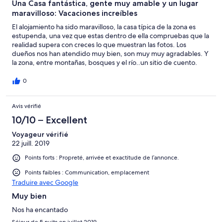
Una Casa fantástica, gente muy amable y un lugar
maravilloso: Vacaciones increíbles
El alojamiento ha sido maravilloso, la casa típica de la zona es
estupenda, una vez que estas dentro de ella compruebas que la
realidad supera con creces lo que muestran las fotos. Los
dueños nos han atendido muy bien, son muy muy agradables. Y
la zona, entre montañas, bosques y el río..un sitio de cuento.
0
Avis vérifié
10/10 – Excellent
Voyageur vérifié
22 juill. 2019
Points forts : Propreté, arrivée et exactitude de l’annonce.
Points faibles : Communication, emplacement
Traduire avec Google
Muy bien
Nos ha encantado
Séjour de 5 nuits en juillet 2019