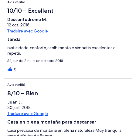
Avis vérifié
nuestras vacaciones. La primera vez que me encuentro en una
situación como esta.. Menos mal que rápidamente encontramos
10/10 – Excellent
otro alojamiento
Descontodromo M.
12 oct. 2018
Traduire avec Google
tanda
rusticidade,conforto,acolhimento e simpatia excelentes a
repetir.
Séjour de 2 nuits en octobre 2018
0
Avis vérifié
8/10 – Bien
Juan L.
30 juill. 2018
Traduire avec Google
Casa en plena montaña para descansar
Casa preciosa de montaña en plena naturaleza Muy tranquila,
para disfrutar de Ponga