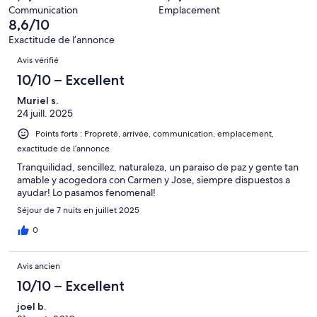
1 avis
Communication
Emplacement
sur 26.
8,6/10
Exactitude de l’annonce
Avis
Avis vérifié
10/10 – Excellent
Muriel s.
24 juill. 2025
Points forts : Propreté, arrivée, communication, emplacement,
exactitude de l’annonce
Tranquilidad, sencillez, naturaleza, un paraiso de paz y gente tan
amable y acogedora con Carmen y Jose, siempre dispuestos a
ayudar! Lo pasamos fenomenal!
Séjour de 7 nuits en juillet 2025
0
Avis ancien
10/10 – Excellent
joel b.