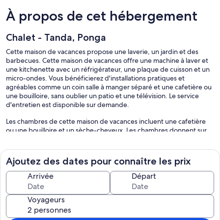
À propos de cet hébergement
Chalet - Tanda, Ponga
Cette maison de vacances propose une laverie, un jardin et des
barbecues. Cette maison de vacances offre une machine à laver et
une kitchenette avec un réfrigérateur, une plaque de cuisson et un
micro-ondes. Vous bénéficierez d'installations pratiques et
agréables comme un coin salle à manger séparé et une cafetière ou
une bouilloire, sans oublier un patio et une télévision. Le service
d'entretien est disponible sur demande.
Les chambres de cette maison de vacances incluent une cafetière
ou une bouilloire et un sèche-cheveux. Les chambres donnent sur
un patio. Les chambres ont une kitchenette avec un réfrigérateur,
une plaque de cuisson, un micro-ondes et un coin salle à manger
séparé. Les salles de bain possèdent une douche. Un service de
Ajoutez des dates pour connaître les prix
ménage est fourni sur demande.
Arrivée
Départ
Les activités de loisir répertoriées ci-dessous sont accessibles
directement sur place ou à proximité. Ces activités peuvent faire
Voyageurs
l'objet de frais supplémentaires.