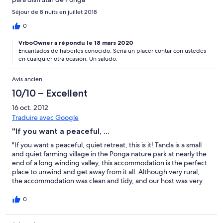
Séjour de 8 nuits en juillet 2018
0
VrboOwner a répondu le 18 mars 2020
Encantados de haberles conocido. Sería un placer contar con ustedes
en cualquier otra ocasión. Un saludo.
Avis ancien
10/10 – Excellent
16 oct. 2012
Traduire avec Google
"If you want a peaceful, ...
"If you want a peaceful, quiet retreat, this is it! Tanda is a small
and quiet farming village in the Ponga nature park at nearly the
end of a long winding valley, this accommodation is the perfect
place to unwind and get away from it all. Although very rural,
the accommodation was clean and tidy, and our host was very
helpful in providing good information about local walks.
Considering how remote it felt, it still only takes half an hour or
0
so to reach the nearest towns for shopping, with the nearby
Picos National Park just a little further. If you enjoy this relaxing