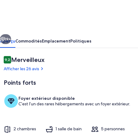
l’hébergement
Chalet
-
Tanda,
cédent
Suivant
Ponga
19+
Aperçu
Commodités
Emplacement
Politiques
Avis
Merveilleux
9,2
9,2 sur 10 –
Afficher les 26 avis
Points forts
Foyer extérieur disponible
C’est l’un des rares hébergements avec un foyer extérieur.
Restauration en plein air
2 chambres
1 salle de bain
5 personnes