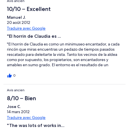
Avis ancien
type of location, you don''t worry if it takes a short while to get
anywhere!"
10/10 – Excellent
Manuel J.
20 août 2012
Traduire avec Google
"El horrin de Claudia es ...
"El horrin de Claudia es como un minimuseo encantador, a cada
rincón que miras encuentras un pedazo de tiempos pasados
rescatado para deleitarte la vista. Tanto los vecinos de la aldea
como por supuesto, los propietarios, son encantadores y
amables en sumo grado. El entorno es el resultado de un
impresionante trabajo por parte de la naturaleza y representa a
Asturias en estado puro, tierra de naturaleza desbordada,
0
apacible y embrujadora. Solo hemos encontrado una pega, la
falta de microondas pero, encantados con la paz y belleza del
Avis ancien
entorno no nos ha parecido nada importante. Manolo y
Eugenia."
8/10 – Bien
Jose C.
14 mars 2012
Traduire avec Google
"The was lots of works in...