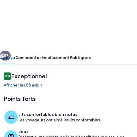
photos
de
l’hébergement
Edge
of
Old
cédent
Suivant
Village,
17+
Aperçu
Commodités
Emplacement
Politiques
close
to
Avis
Exceptionnel
9,8
9,8 sur 10 –
shops,
Afficher les 85 avis
park
Points forts
and
beach;
Lits confortables bien notés
ferry
Les voyageurs ont aimé les lits confortables.
Terrasse/patio
discounts
Jeux