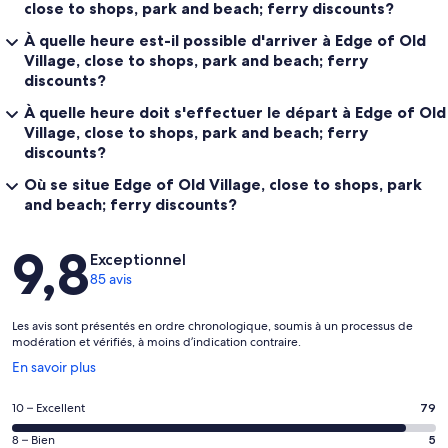
close to shops, park and beach; ferry discounts?
À quelle heure est-il possible d'arriver à Edge of Old
Village, close to shops, park and beach; ferry
discounts?
À quelle heure doit s'effectuer le départ à Edge of Old
Village, close to shops, park and beach; ferry
discounts?
Où se situe Edge of Old Village, close to shops, park
and beach; ferry discounts?
Avis
9,8
Exceptionnel
85 avis
Les avis sont présentés en ordre chronologique, soumis à un processus de
modération et vérifiés, à moins d’indication contraire.
S’ouvre
En savoir plus
dans
une
Note
10 – Excellent
79
nouvelle
de 10
fenêtre
Note
8 – Bien
5