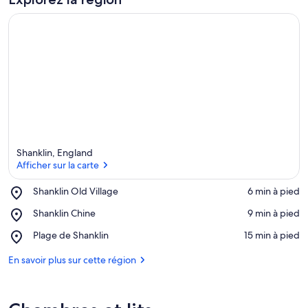
Shanklin, England
Afficher sur la carte
Place,
Shanklin Old Village
‪6 min à pied‬
Shanklin
Afficher sur la carte
Place,
Shanklin Chine
‪9 min à pied‬
Old
Shanklin
Village
Place,
Plage de Shanklin
‪15 min à pied‬
Chine
Plage
de
En savoir plus sur cette région
Shanklin