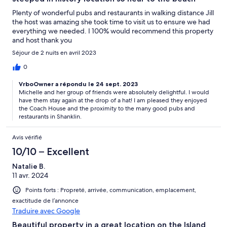
Plenty of wonderful pubs and restaurants in walking distance Jill
the host was amazing she took time to visit us to ensure we had
everything we needed. I 100% would recommend this property
and host thank you
Séjour de 2 nuits en avril 2023
0
VrboOwner a répondu le 24 sept. 2023
Michelle and her group of friends were absolutely delightful. I would
have them stay again at the drop of a hat! I am pleased they enjoyed
the Coach House and the proximity to the many good pubs and
restaurants in Shanklin.
Avis vérifié
10/10 – Excellent
Natalie B.
11 avr. 2024
Points forts : Propreté, arrivée, communication, emplacement,
exactitude de l’annonce
Traduire avec Google
Beautiful property in a great location on the Island