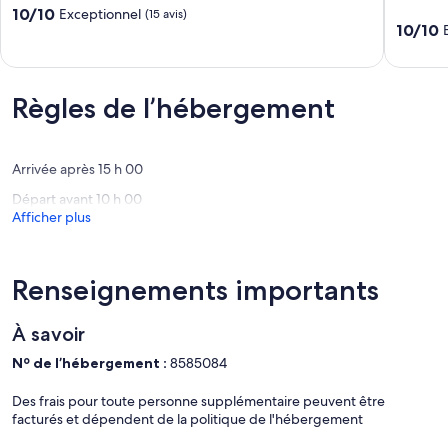
10
Town
10.0
10/10
Exceptionnel
(15 avis)
min
with
10.0
10/10
sur
Walk
15%
sur
10,
to
off
10,
Exceptionnel,
Beach,
Red
Exceptio
(15 avis)
large
Funnel
Règles de l’hébergement
(24 avis)
Garden.
travel.
Shanklin
Shanklin
Arrivée après 15 h 00
Départ avant 10 h 00
Afficher plus
Renseignements importants
À savoir
Nº de l’hébergement :
8585084
Des frais pour toute personne supplémentaire peuvent être
facturés et dépendent de la politique de l'hébergement