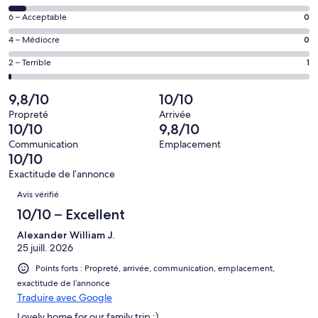
–
de 8
Excellent,
Note
6 – Acceptable
0
–
d’après
de 6
Bien,
Note
4 – Médiocre
0
79 avis
–
d’après
de 4
sur 85.
Acceptable,
Note
2 – Terrible
1
5 avis
–
d’après
de 2
sur 85.
Médiocre,
0 avis
–
9,8/10
10/10
d’après
sur 85.
Terrible,
0 avis
Propreté
Arrivée
d’après
10/10
9,8/10
sur 85.
1 avis
Communication
Emplacement
sur 85.
10/10
Exactitude de l’annonce
Avis
Avis vérifié
10/10 – Excellent
Alexander William J.
25 juill. 2026
Points forts : Propreté, arrivée, communication, emplacement,
exactitude de l’annonce
Traduire avec Google
Lovely home for our family trip :)