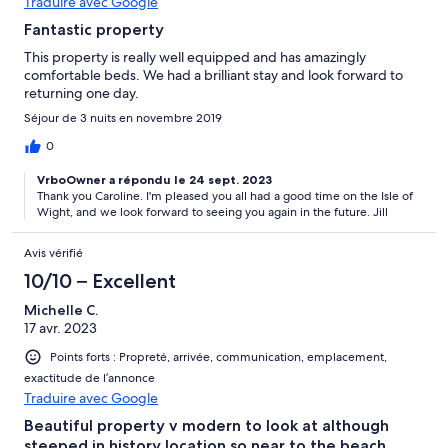
Traduire avec Google
Fantastic property
This property is really well equipped and has amazingly
comfortable beds. We had a brilliant stay and look forward to
returning one day.
Séjour de 3 nuits en novembre 2019
0
VrboOwner a répondu le 24 sept. 2023
Thank you Caroline. I'm pleased you all had a good time on the Isle of
Wight, and we look forward to seeing you again in the future. Jill
Avis vérifié
10/10 – Excellent
Michelle C.
17 avr. 2023
Points forts : Propreté, arrivée, communication, emplacement,
exactitude de l’annonce
Traduire avec Google
Beautiful property v modern to look at although
steeped in history location so near to the beach