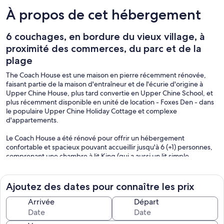
À propos de cet hébergement
6 couchages, en bordure du vieux village, à
proximité des commerces, du parc et de la
plage
The Coach House est une maison en pierre récemment rénovée,
faisant partie de la maison d'entraîneur et de l'écurie d'origine à
Upper Chine House, plus tard convertie en Upper Chine School, et
plus récemment disponible en unité de location - Foxes Den - dans
le populaire Upper Chine Holiday Cottage et complexe
d'appartements.
Le Coach House a été rénové pour offrir un hébergement
confortable et spacieux pouvant accueillir jusqu'à 6 (+1) personnes,
comprenant une chambre à lit King (qui a aussi un lit simple
disponible pour ceux qui préfèrent ne pas partager) avec douche,
une autre chambre double et une chambre avec lits superposés. Les
lits bénéficient de matelas supérieurs et de couettes en plumes, de
Ajoutez des dates pour connaître les prix
surmatelas et d'oreillers pour une nuit de luxe. Un lit de voyage est
également disponible.
Arrivée
Départ
Au rez-de-chaussée se trouve une salle de bains familiale, un