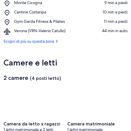
Place,
Monte Cicogna
‪9 min a piedi‬
Monte
Vedi sulla mappa
Place,
Cantine Costaripa
‪10 min a piedi‬
Cicogna
Cantine
Place,
Gym Garda Fitness & Pilates
‪11 min a piedi‬
Costaripa
Gym
Airport,
Verona (VRN-Valerio Catullo)
‪44 min in auto‬
Garda
Verona
Fitness
(VRN-
Scopri di più su questa zona
&
Valerio
Pilates
Catullo)
Camere e letti
2 camere
(4 posti letto)
Camera da letto x ragazzi
Camera matrimoniale
1 letto matrimoniale e 2 letti
1 letto matrimoniale