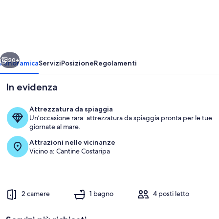
Trilocale
Piano
Terra
ietro
Avanti
20+
Panoramica
Servizi
Posizione
Regolamenti
In evidenza
Attrezzatura da spiaggia
Un’occasione rara: attrezzatura da spiaggia pronta per le tue
giornate al mare.
Attrazioni nelle vicinanze
Vicino a: Cantine Costaripa
Facciata esterna con vista piscina e gia
2 camere
1 bagno
4 posti letto