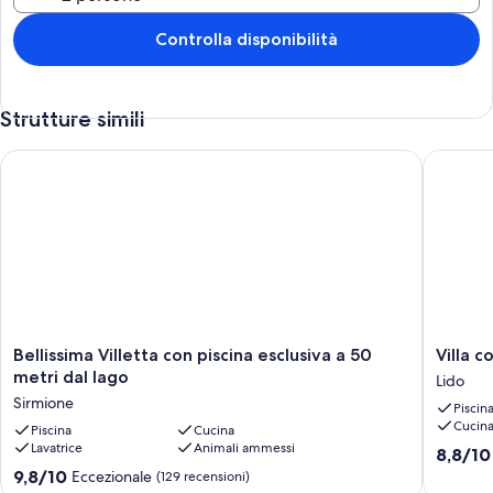
Controlla disponibilità
Strutture simili
Bellissima Villetta con piscina esclusiva a 50 metri dal lago
Villa con
Bellissima
Villa
Bellissima Villetta con piscina esclusiva a 50
Villa c
Villetta
con
metri dal lago
Lido
con
piscina
Sirmione
Piscin
piscina
a
Cucin
esclusiva
Piscina
Cucina
100
Lavatrice
Animali ammessi
a
metri
8.8
8,8/10
50
dal
su
9.8
9,8/10
Eccezionale
(129 recensioni)
metri
lago
10,