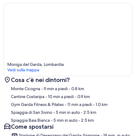
Moniga del Garda, Lombardia
Vedi sulla mappa
Cosa c’è nei dintorni?
Mappa
Monte Cicogna
- 9 min a piedi
- 0.8 km
Cantine Costaripa
- 10 min a piedi
- 0.9 km
Gym Garda Fitness & Pilates
- 11 min a piedi
- 1.0 km
Spiaggia di San Sivino
- 5 min in auto
- 2.5 km
Spiaggia Baia Bianca
- 5 min in auto
- 2.5 km
Come spostarsi
Stazione di Desenzano del Garda-Sirmione - 19 min. in auto