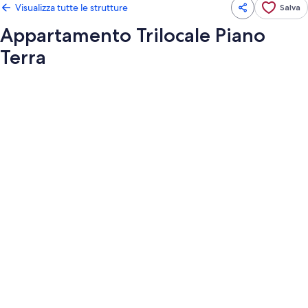
Visualizza tutte le strutture
Salva
Appartamento Trilocale Piano
Terra
Galleria
fotografica
per
Appartamento