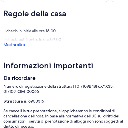
su
dal
Lido
Eccellen
10,
lago
(9
Eccezionale,
Regole della casa
Sirmione
recensio
(129
recensioni)
Il check-in inizia alle ore 16:00
Il check-out è entro le ore 09:00
Mostra altro
Informazioni importanti
Da ricordare
Numero di registrazione della struttura IT017109B48F6XYX35,
017109-CIM-00066
Struttura n.
6900316
Se cancelli la tua prenotazione, si applicheranno le condizioni di
cancellazione dell’host. In base alla normativa dell’UE sui diritti dei
consumatori, i servizi di prenotazione di alloggi non sono soggetti al
diritto di recesso.