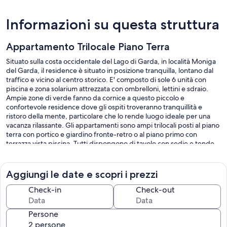
Informazioni su questa struttura
Appartamento Trilocale Piano Terra
Situato sulla costa occidentale del Lago di Garda, in località Moniga
del Garda, il residence è situato in posizione tranquilla, lontano dal
traffico e vicino al centro storico. E' composto di sole 6 unità con
piscina e zona solarium attrezzata con ombrelloni, lettini e sdraio.
Ampie zone di verde fanno da cornice a questo piccolo e
confortevole residence dove gli ospiti troveranno tranquillità e
ristoro della mente, particolare che lo rende luogo ideale per una
vacanza rilassante. Gli appartamenti sono ampi trilocali posti al piano
terra con portico e giardino fronte-retro o al piano primo con
terrazza vista piscina. Tutti dispongono di tavolo con sedie e tende
oscuranti per una maggiore privacy all'aperto. Arredati con cura,
sono forniti di riscaldamento autonomo, aria condizionata e TV. Le
cucine sono complete di piano cottura, lavastoviglie, forno, frigo
Aggiungi le date e scopri i prezzi
con freezer e accessoriate di stoviglie, bollitore e macchina per
caffe'. I bagni sono forniti di sanitari sospesi, phon, set cortesia e
Check-in
Check-out
biancheria da bagno e letto. Ogni appartamento ha un garage
interrato con 2 posti auto e angolo lavanderia. Nel giardino comune,
Persone
disponibilità di un barbeque.