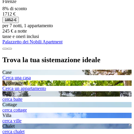
Firenze
8% di sconto
1712 €
1852 €
per 7 notti, 1 appartamento
245 € a notte
tasse e oneri inclusi
Palazzetto dei Nobili Apartment
Trova la tua sistemazione ideale
Case
Cerca una casa
Appartamenti
Cerca un appartamento
Baita
cerca baite
Cottage
cerca cottage
Villa
cerca ville
Chalet
cerca chalet