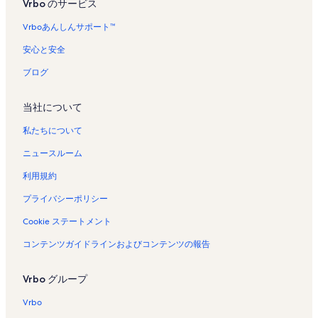
Vrbo のサービス
開
ン
開
ペ
の
ン
レ
ョ
レ
レ
バ
ケ
ケ
く
レ
く
ー
ペ
タ
ン
ン
ン
ン
ケ
ー
ー
Vrboあんしんサポート™
リ
ン
リ
ジ
ー
ル
タ
レ
タ
タ
ー
シ
シ
ン
タ
ン
を
ジ
の
ル
ン
ル
ル
シ
ョ
ョ
安心と安全
ク
ル
ク
開
を
ペ
の
タ
の
の
ョ
ン
ン
の
く
開
ー
ペ
ル
ペ
ペ
ン
レ
レ
ブログ
ペ
リ
く
ジ
ー
の
ー
ー
レ
ン
ン
ー
ン
リ
を
ジ
ペ
ジ
ジ
ン
タ
タ
当社について
ジ
ク
ン
開
を
ー
を
を
タ
ル
ル
を
ク
く
開
ジ
開
開
ル
の
の
私たちについて
開
リ
く
を
く
く
の
ペ
ペ
く
ン
リ
開
リ
リ
ペ
ー
ー
ニュースルーム
リ
ク
ン
く
ン
ン
ー
ジ
ジ
ン
ク
リ
ク
ク
ジ
を
を
利用規約
ク
ン
を
開
開
ク
開
く
く
プライバシーポリシー
く
リ
リ
Cookie ステートメント
リ
ン
ン
ン
ク
ク
コンテンツガイドラインおよびコンテンツの報告
ク
Vrbo グループ
Vrbo