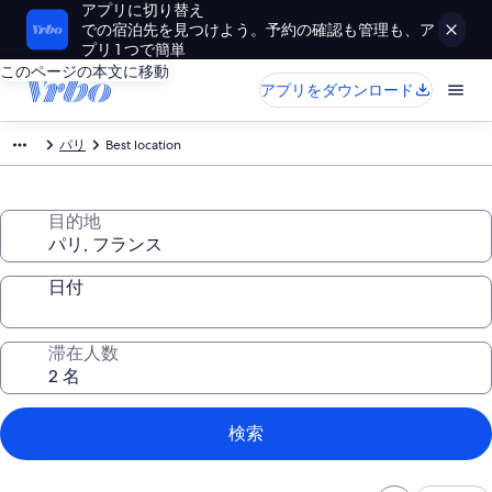
アプリに切り替え
での宿泊先を見つけよう。予約の確認も管理も、ア
プリ 1 つで簡単
このページの本文に移動
アプリをダウンロード
パリ
Best location
目的地
日付
滞在人数
検索