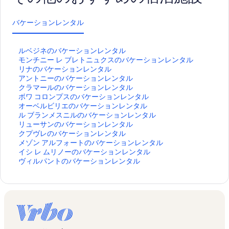
バケーションレンタル
ル
ルベジネのバケーションレンタル
ベ
モ
モンチニー レ ブレトニュクスのバケーションレンタル
ジ
ン
リ
リナのバケーションレンタル
ネ
チ
ナ
ア
アントニーのバケーションレンタル
の
ニ
の
ン
ク
クラマールのバケーションレンタル
バ
ー
バ
ト
ラ
ボ
ボワ コロンプスのバケーションレンタル
ケ
レ
ケ
ニ
マ
ワ
オ
オーベルビリエのバケーションレンタル
ー
ブ
ー
ー
ー
コ
ー
ル
ル ブランメスニルのバケーションレンタル
シ
レ
シ
の
ル
ロ
ベ
ブ
リ
リューサンのバケーションレンタル
ョ
ト
ョ
バ
の
ン
ル
ラ
ュ
ク
クプヴレのバケーションレンタル
ン
ニ
ン
ケ
バ
プ
ビ
ン
ー
プ
メ
メゾン アルフォートのバケーションレンタル
レ
ュ
レ
ー
ケ
ス
リ
メ
サ
ヴ
ゾ
イ
イシ レ ムリノーのバケーションレンタル
ン
ク
ン
シ
ー
の
エ
ス
ン
レ
ン
シ
ヴ
ヴィルパントのバケーションレンタル
タ
ス
タ
ョ
シ
バ
の
ニ
の
の
ア
レ
ィ
ル
の
ル
ン
ョ
ケ
バ
ル
バ
バ
ル
ム
ル
の
バ
の
レ
ン
ー
ケ
の
ケ
ケ
フ
リ
パ
ペ
ケ
ペ
ン
レ
シ
ー
バ
ー
ー
ォ
ノ
ン
ー
ー
ー
タ
ン
ョ
シ
ケ
シ
シ
ー
ー
ト
ジ
シ
ジ
ル
タ
ン
ョ
ー
ョ
ョ
ト
の
の
を
ョ
を
の
ル
レ
ン
シ
ン
ン
の
バ
バ