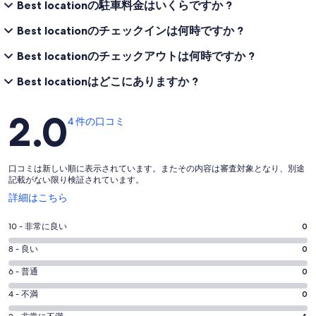
Best locationの駐車料金はいくらですか ?
Best locationのチェックインは何時ですか ?
Best locationのチェックアウトは何時ですか ?
Best locationはどこにありますか ?
口
2.0
4 件の口コミ
コ
ミ
口コミは新しい順に表示されています。またその内容は審査対象となり、別途
記載がない限り検証されています。
新
詳細はこちら
し
い
評
10 - 非常に良い
0
ウ
価
ィ
評
8 - 良い
0
10
ン
価
評
-
6 - 普通
0
ド
8
ウ
4
価
評
-
4 - 不満
0
で
件
6
4
価
開