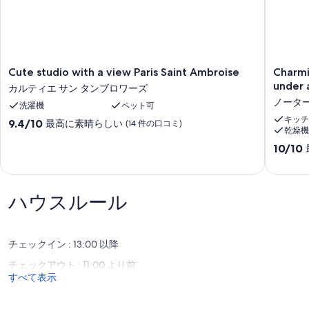
Cute
Charmi
Cute studio with a view Paris Saint Ambroise
Charmi
studio
studio
under a
カルティエ サン タンブロワーズ
with
on
ノーター
洗濯機
ペット可
a
the
view
Ile
キッチ
10
9.4/10
最高に素晴らしい
(14 件の口コミ)
乾燥機
Paris
Saint
段
Saint
Louis
階
10
10/10
Ambroise
-
中
段
カ
Rented
9.4、
階
ル
under
最
中
テ
a
高
ハウスルール
10.0、
ィ
mobility
に
最
エ
lease
素
高
サ
or
晴
に
ン
チェックイン : 13:00 以降
civil
ら
素
タ
code
し
晴
チェックアウト : 11:00 より前
ン
lease
い、
ら
すべて表示
ブ
ノ
(14
し
ロ
ー
件
い、
ワ
タ
の
(4