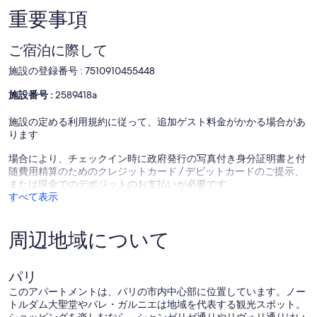
ー
ー
口
件
重要事項
ズ
デ
コ
の
イ
ミ)
口
ご宿泊に際して
ム
件
コ
の
ミ)
施設の登録番号 : 7510910455448
口
件
コ
の
施設番号 :
2589418a
ミ
口
コ
施設の定める利用規約に従って、追加ゲスト料金がかかる場合があ
ミ
ります
場合により、チェックイン時に政府発行の写真付き身分証明書と付
随費用精算のためのクレジットカード / デビットカードのご提示、
または現金でのデポジットのお支払いが必要です
すべて表示
周辺地域について
パリ
このアパートメントは、パリの市内中心部に位置しています。ノー
トルダム大聖堂やパレ・ガルニエは地域を代表する観光スポット。