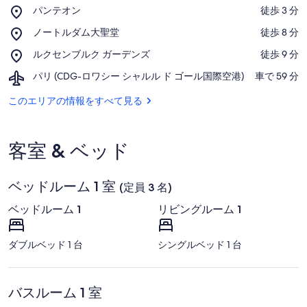
Place,
パンテオン
‪徒歩 3 分‬
パ
地図で表示
Place,
ノートルダム大聖堂
‪徒歩 8 分‬
ン
ノ
テ
Place,
ルクセンブルク ガーデンズ
‪徒歩 9 分‬
ー
オ
ル
ト
ン
Airport,
パリ (CDG-ロワシー シャルル ド ゴール国際空港)
‪車で 59 分‬
ク
ル
パ
セ
ダ
リ
このエリアの情報をすべて見る
ン
ム
(CDG-
ブ
大
ロ
ル
聖
ワ
ク
堂
客室 & ベッド
シ
ガ
ー
ー
シ
デ
ベッドルーム 1 室
ャ
(定員 3 名)
ン
ル
ズ
ベッドルーム 1
リビングルーム 1
ル
ド
ゴ
ダブルベッド 1 台
シングルベッド 1 台
ー
ル
国
際
バスルーム 1 室
空