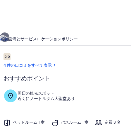
真
ギ
ャ
前へ
次へ
ラ
6+
概要
設備とサービス
ロケーション
ポリシー
リ
ー
口
2.0
10段階中2.0
コ
4 件の口コミをすべて表示
ミ
おすすめポイント
周辺の観光スポット
近くにノートルダム大聖堂あり
客室
ベッドルーム 1 室
バスルーム 1 室
定員 3 名