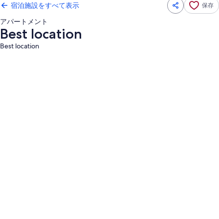
宿泊施設をすべて表示
保存
アパートメント
Best location
Best location
Best
location
の
写