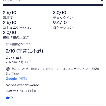
評
の
-
2 - 非常に不満
4
く
件
4
4
価
口
の
-
件
2
コ
2.6/10
3.0/10
4
口
の
-
ミ
清潔度
チェックイン
件
コ
4
口
中
2.6/10
9.4/10
の
ミ
件
コ
0
コミュニケーション
ロケーション
口
中
の
ミ
件
2.0/10
コ
0
口
中
が
掲載情報の正確さ
ミ
件
コ
0
口
非
中
が
宿泊者限定の口コミ
ミ
件
常
0
コ
良
2/10 (非常に不満)
中
が
に
件
い
4
ミ
普
良
Gynaika S.
が
件
2026 年 7 月 13 日
通
い
不
が
気になった点 : 清潔度、チェックイン、コミュニケーション、掲載情
満
非
報の正確さ
常
Google で翻訳
に
No one ever answered.
不
2026 年 6 月に 3 泊滞在
満
0