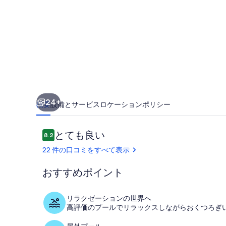
200m
from
the
beach
の
写
真
24+
概要
設備とサービス
ロケーション
ポリシー
ギ
ャ
口
とても良い
8.2
10段階中8.2
ラ
コ
22 件の口コミをすべて表示
ミ
リ
おすすめポイント
ー
リビング エ
リラクゼーションの世界へ
高評価のプールでリラックスしながらおくつろぎ