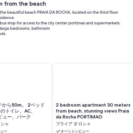
 from the beach
the beautiful beach PRAIA DA ROCHA, located on the third floor
esidence
bus stop for access to the city center portimao and supermarkets.
, 2 large bedrooms, bathroom
eds
チから50m。 2ベッドルーム、2つのトイレ、AC、WiFi、シー
2 bedroom apartment 30 meters from
2
ーチから50m。 2ベッド
2 bedroom apartment 30 meters
bedroom
つのトイレ、AC、
from beach, stunning views Praia
apartment
ービュー、パーク
da Rocha PORTIMAO
30
ロシャ
プライア ダ ロシャ
meters
from
ュー
オーシャンビュー