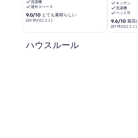
洗濯機
と
か
キッチン
屋外スペース
洗濯機
マ
ら
ペット可
10
ウ
9.0/10
50m。
とても素晴らしい
段
ン
2
10
(20 件の口コミ)
9.6/10
最高
階
テ
ベ
段
(57 件の口コミ)
中
ン
ッ
階
9.0、
ビ
ド
中
と
ュ
ル
ハウスルール
9.6、
て
ー
ー
最
も
の
ム、
高
素
ア
2
に
晴
パ
つ
素
ら
ー
の
晴
し
ト
ト
ら
い、
メ
イ
し
(20
ン
レ、
い、
件
ト
AC、
(57
の
Alvor
WiFi、
件
口
シ
の
コ
ー
口
ミ)
ビ
コ
件
ュ
ミ)
の
ー、
件
口
パ
の
コ
ー
口