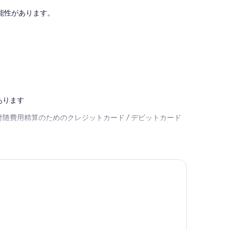
ミ
ー
コ
能性があります。
ク
ミ
プ
ラ
イ
ア
ダ
ロ
シ
ャ
あります
随費用精算のためのクレジットカード / デビットカード