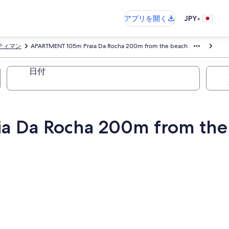
•
アプリを開く
JPY
ティマン
APARTMENT 105m Praia Da Rocha 200m from the beach
日付
a Da Rocha 200m from the