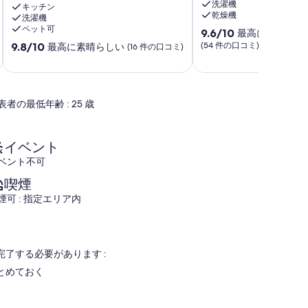
洗濯機
チ
キッチン
プ
乾燥機
洗濯機
か
ー
ペット可
10
ら
ル
9.6/10
最高に素晴らし
段
50m。
付
10
9.8/10
(54 件の口コミ)
最高に素晴らしい
(16 件の口コミ)
階
2
き
段
中
ベ
の
階
9.6、
ッ
3
中
最
ド
ベ
9.8、
表者の最低年齢 : 25 歳
高
ル
ッ
最
に
ー
ド
高
素
ム、
ル
に
晴
2
ー
素
イベント
ら
つ
ム
晴
ベント不可
し
の
ヴ
ら
い、
ト
ィ
し
喫煙
(54
イ
ラ
い、
煙可 : 指定エリア内
件
レ、
Porches
(16
の
AC、
件
口
WiFi、
の
コ
シ
口
了する必要があります :
ミ)
ー
コ
件
ビ
ミ)
とめておく
の
ュ
件
口
ー、
の
コ
パ
口