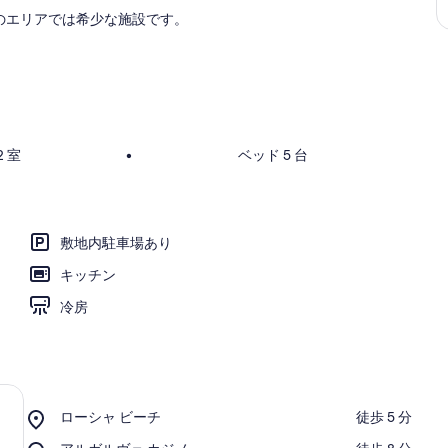
のエリアでは希少な施設です。
 室
•
ベッド 5 台
敷地内駐車場あり
キッチン
冷房
Place,
ローシャ ビーチ
‪徒歩 5 分‬
ロ
Place,