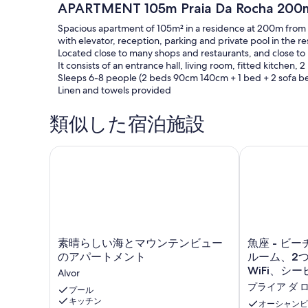
APARTMENT 105m Praia Da Rocha 200m
Spacious apartment of 105m² in a residence at 200m from 
with elevator, reception, parking and private pool in the r
Located close to many shops and restaurants, and close to 
It consists of an entrance hall, living room, fitted kitchen
Sleeps 6-8 people (2 beds 90cm 140cm + 1 bed + 2 sofa b
Linen and towels provided
類似した宿泊施設
素晴らしい海とマウンテンビューのアパートメント
魚座 - ビー
素
魚
素晴らしい海とマウンテンビュー
魚座 - ビ
晴
座
のアパートメント
ルーム、2
ら
-
WiFi、シ
Alvor
し
ビ
プライア ダ 
い
プール
ー
キッチン
海
チ
オーシャンビ