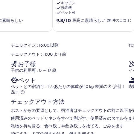
beach,
キッチン
洗濯機
stunning
ペット可
views
Praia
10
9.8/10
に素晴らしい
最高に素晴らしい
(31 件の口コミ)
da
段
Rocha
階
PORTIMAO
中
プ
9.8、
チェックイン : 16:00 以降
代
ラ
最
イ
高
チェックアウト : 11:00 より前
ア
に
ダ
素
お子様
ロ
晴
子供の利用可 : 0 ～ 17 歳
イ
シ
ら
ャ
し
ペット
い、
ペットとの宿泊可 : 1 匹あたりの体重が 10 kg 未満の犬 (合計 1
喫
(31
匹まで)
件
の
チェックアウト方法
口
ホストからの要望として、宿泊者はチェックアウトの前に以下を完
コ
ミ)
使用済みのベッドリネンをすべて剥がす、使用済みのタオルをま
件
私物を持ち帰る、食べ残しや飲み残しを捨てる、ごみを出す
の
口
消灯する、ドアの鍵をかける、鍵を返却する