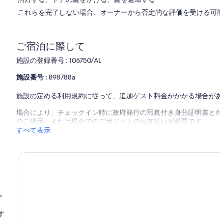
コ
これらを完了しない場合、オーナーから否定的な評価を受ける可
ミ
ご宿泊に際して
施設の登録番号 : 106750/AL
施設番号 :
898788a
施設の定める利用規約に従って、追加ゲスト料金がかかる場合が
場合により、チェックイン時に政府発行の写真付き身分証明書と付
のご提示、または現金でのデポジットのお支払いが必要です
すべて表示
ャ
す