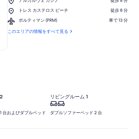
アルガルヴェ カジノ
‪徒歩 8 分‬
ー
ア
シ
Place,
トレス カステロス ビーチ
‪徒歩 8 分‬
ル
ャ
ト
ガ
ビ
Airport,
ポルティマン (PRM)
‪車で 13 分‬
レ
ル
ー
ポ
ス
ヴ
チ
ル
このエリアの情報をすべて見る
カ
ェ
テ
ス
カ
ィ
テ
ジ
マ
ロ
ノ
ン
ス
(PRM)
ビ
ー
チ
2
リビングルーム 1
1 台およびダブルベッド
ダブルソファーベッド 2 台