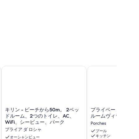
ビュー、パーク
 beach, stunning views Praia da Rocha PORTIMAO
キリン - ビーチから50m。 2ベッドルーム、2つのトイレ、A
プライベートプール付
キ
プ
キリン - ビーチから50m。 2ベッ
プライベートプール付
リ
ラ
ドルーム、2つのトイレ、AC、
ルームヴィラ
ン
イ
WiFi、シービュー、パーク
Porches
-
ベ
プライア ダ ロシャ
ビ
ー
プール
キッチン
ー
ト
オーシャンビュー