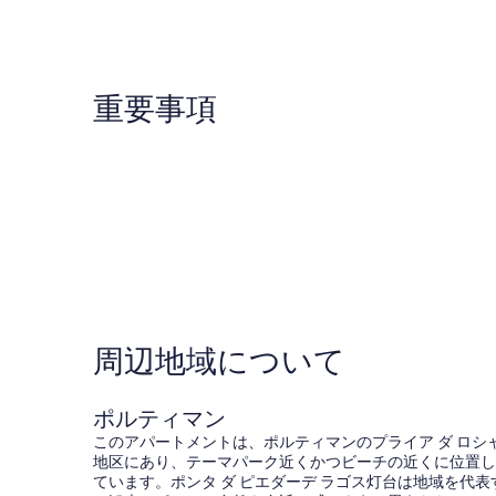
ミ
ク
コ
プ
ミ
ラ
イ
ア
重要事項
ダ
ロ
シ
ャ
周辺地域について
ポルティマン
このアパートメントは、ポルティマンのプライア ダ ロシ
地区にあり、テーマパーク近くかつビーチの近くに位置し
ています。ポンタ ダ ピエダーデ ラゴス灯台は地域を代表