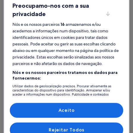
Preocupamo-nos com a sua
privacidade
Nós e os nossos parceiros
16
armazenamos e/ou
Holanda do Norte
Apartamentos: Município de Amesterdão
acedemos a informações num dispositivo, tais como
Cidades populares: Município de Amesterdão
identificadores únicos em cookies para tratar dados
pessoais. Pode aceitar ou gerir as suas escolhas clicando
Weesp
abaixo ou em qualquer momento na página da política de
privacidade. Estas escolhas serão sinalizadas aos nossos
parceiros e não afetarão os dados de navegação.
Nós e os nossos parceiros tratamos os dados para
fornecermos:
Utilizar dados de geolocalização precisos. Procurar ativamente as
características do dispositivo para identificação. Armazenar e/ou
aceder a informações num dispositivo. Publicidade e conteúdos
personalizados, medição de publicidade e conteúdos, estudos de
audiência e desenvolvimento de serviços.
Lista de parceiros (fornecedores)
Aceito
Weesp
Weesp
Veja apartamentos – Município
Rejeitar Todos