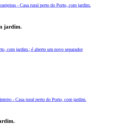
njeiras - Casa rural perto do Porto, com jardim.
m jardim.
rto, com jardim.; é aberto um novo separador
eiro - Casa rural perto do Porto, com jardim.
ardim.