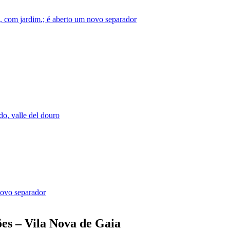
o, com jardim.; é aberto um novo separador
o, valle del douro
novo separador
ões – Vila Nova de Gaia