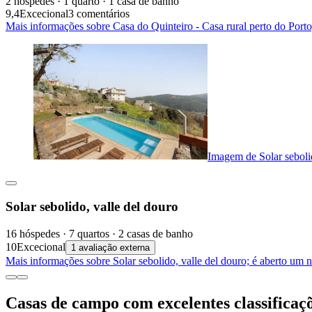
2 hóspedes · 1 quarto · 1 casa de banho
9,4
Excecional
3 comentários
Mais informações sobre Casa do Quinteiro - Casa rural perto do Port
Imagem de Solar sebolid
Solar sebolido, valle del douro
16 hóspedes · 7 quartos · 2 casas de banho
10
Excecional
1 avaliação externa
Mais informações sobre Solar sebolido, valle del douro; é aberto um 
Casas de campo com excelentes classificaç