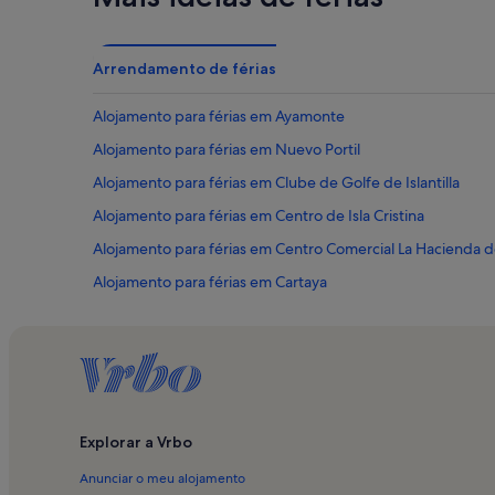
Arrendamento de férias
Alojamento para férias em Ayamonte
Alojamento para férias em Nuevo Portil
Alojamento para férias em Clube de Golfe de Islantilla
Alojamento para férias em Centro de Isla Cristina
Alojamento para férias em Centro Comercial La Hacienda de 
Alojamento para férias em Cartaya
Alojamento para férias em Museo del Carnaval
Alojamento para férias em Campo de Golf El Rompido
Alojamento para férias em Isla Canela
Alojamento para férias em Centro Comercial El Faro
Explorar a Vrbo
Alojamento para férias em Punta del Moral
Anunciar o meu alojamento
Alojamento para férias em Pozo del Camino