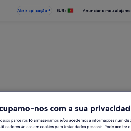
•
Abrir aplicação
EUR
Anunciar o meu alojam
os de férias perto de Praia de 
 para férias - Insira as suas data
cupamo-nos com a sua privacidad
Datas
Hó
nossos parceiros
16
armazenamos e/ou acedemos a informações num dispos
2 h
ificadores únicos em cookies para tratar dados pessoais. Pode aceitar ou