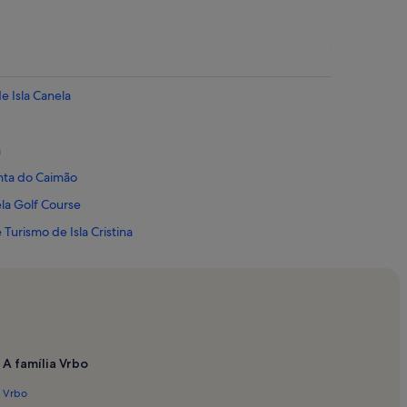
e Isla Canela
a
unta do Caimão
ela Golf Course
Turismo de Isla Cristina
omercial La Plaza
mercial y de Ocio Islantilla
ro Shopping Centre
A família Vrbo
nca
Vrbo
Zoológico Municipal Prudencio Navarro