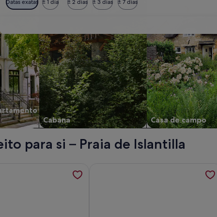
Datas exatas
± 1 dia
± 2 dias
± 3 dias
± 7 dias
artamento
Cabana
Casa de campo
o para si – Praia de Islantilla
perto do mar.; é aberto um novo separador
ções sobre La Antilla-Vivienda Planta Baja - 7/8 PAX; é aber
Mais informações sobre Férias de so