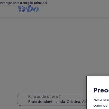
Avançar para a secção principal
Alojament
Encontrámos 752 alojamentos
Preo
Para onde quer ir?
Nós e os 
como ident