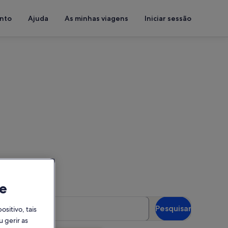
ento
Ajuda
As minhas viagens
Iniciar sessão
Islantilla
s para ver a disponibilidade
e
spedes
Pesquisar
itivo, tais
óspedes
 gerir as