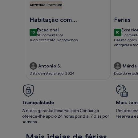
Anfitrião Premium
Imagem de Apartamento de luxo na praia em ISLA C
Imagem de 2
Habitação com
Ferias
condições
excecional
excecio
Excecional
Excecio
10
10
excelentes
10 de 10
10 de 10
90 comentários
3 comentá
(90
(3
Tudo excelente. Recomendo.
Das melhores 
comentários)
coment
obrigada a tod
Antonio S.
Márcia 
Data da estadia: ago. 2024
Data da estad
Tranquilidade
Mais tem
A nossa garantia Reserve com Confiança
Um process
oferece-lhe apoio 24 horas por dia, 7 dias por
reserva à es
semana.
Mais ideias de férias