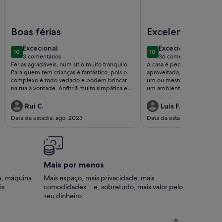
 - Apartamento T2
Imagem de Apartamentos Costa da Luz Erna Leon e Layla 2A
Imagem de Home Sweet
Boas férias
Excelente escolh
excecional
excecional
Excecional
Excecional
10
10
10 de 10
10 de 10
3 comentários
36 comentários
(3
(36
Férias agradáveis, num sítio muito tranquilo.
A casa é pequena, mas est
comentários)
comentários)
Para quem tem crianças é fantástico, pois o
aproveitada, sendo ideal p
complexo é todo vedado e podem brincar
um ou mesmo dois filhos p
na rua à vontade. Anfitriã muito simpática e
um ambiente muito confortá
disponível.
decorada com todo o cuid
gosto. Tem um grande e agr
Rui C.
Luis F.
que permite aproveitar ao 
Data da estadia: ago. 2023
Data da estadia: jun. 2019
excelente clima algarvio. O 
recebem com enorme simpa
e disponibilidade. Recome
Mais por menos
a, máquina
Mais espaço, mais privacidade, mais
is.
comodidades... e, sobretudo, mais valor pelo
seu dinheiro.