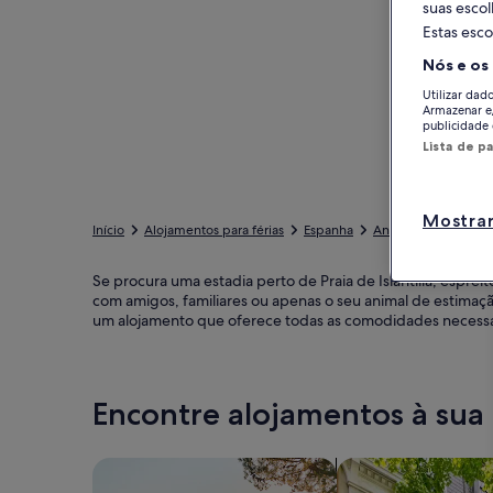
suas esco
Estas esco
Nós e os
Utilizar dad
Armazenar e
publicidade 
Lista de p
Mostrar
Início
Alojamentos para férias
Espanha
Andaluzia
Huelva
Se procura uma estadia perto de Praia de Islantilla, esprei
com amigos, familiares ou apenas o seu animal de estimaç
um alojamento que oferece todas as comodidades necessár
Encontre alojamentos à sua
Pesquisar casas
Pesquisar apartam