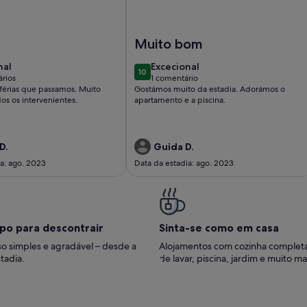
ANELA. As melhores vistas da praia da linha de frente
 bedroom amazing home in Isla Cristina
Imagem de Beach & Golf Isla Canela
Muito bom
nal
excecional
nal
Excecional
10
10 de 10
rios
1 comentário
(1
férias que passamos. Muito
Gostámos muito da estadia. Adorámos o
ários)
comentário)
os os intervenientes.
apartamento e a piscina.
D.
Guida D.
ia: ago. 2023
Data da estadia: ago. 2023
po para descontrair
Sinta-se como em casa
o simples e agradável – desde a
Alojamentos com cozinha complet
tadia.
de lavar, piscina, jardim e muito ma