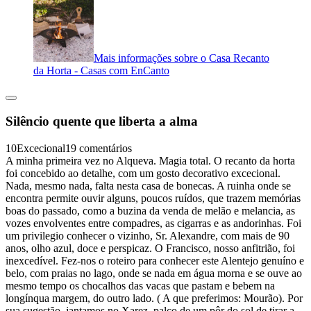
Mais informações sobre o Casa Recanto
da Horta - Casas com EnCanto
Silêncio quente que liberta a alma
10
Excecional
19 comentários
A minha primeira vez no Alqueva. Magia total. O recanto da horta
foi concebido ao detalhe, com um gosto decorativo excecional.
Nada, mesmo nada, falta nesta casa de bonecas. A ruinha onde se
encontra permite ouvir alguns, poucos ruídos, que trazem memórias
boas do passado, como a buzina da venda de melão e melancia, as
vozes envolventes entre compadres, as cigarras e as andorinhas. Foi
um privilegio conhecer o vizinho, Sr. Alexandre, com mais de 90
anos, olho azul, doce e perspicaz. O Francisco, nosso anfitrião, foi
inexcedível. Fez-nos o roteiro para conhecer este Alentejo genuíno e
belo, com praias no lago, onde se nada em água morna e se ouve ao
mesmo tempo os chocalhos das vacas que pastam e bebem na
longínqua margem, do outro lado. ( A que preferimos: Mourão). Por
sua sugestão, jantamos no Xarez, palco de um pôr do sol de tirar a