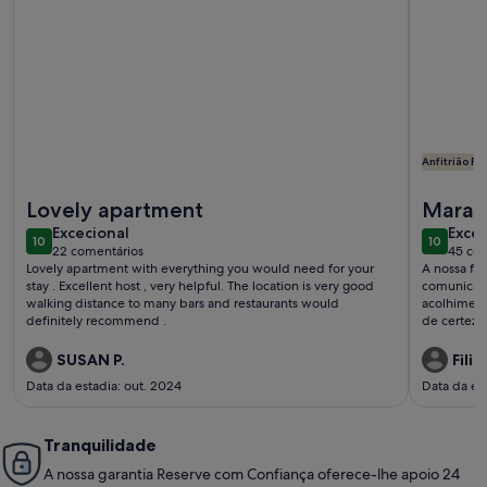
Anfitrião P
Mais informações sobre o Apartamento novo (2020) Albur vi
Mais info
Lovely apartment
Marav
excecional
exce
Excecional
Excec
10
10
10 de 10
10 de 10
22 comentários
45 com
(22
(45
Lovely apartment with everything you would need for your
A nossa fa
comentários)
come
stay . Excellent host , very helpful. The location is very good
comunicaçã
walking distance to many bars and restaurants would
acolhiment
definitely recommend .
de certeza
SUSAN P.
Filip
Data da estadia: out. 2024
Data da es
Tranquilidade
A nossa garantia Reserve com Confiança oferece-lhe apoio 24