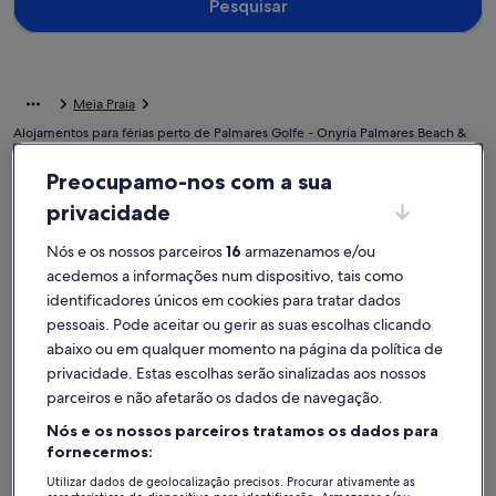
Pesquisar
Meia Praia
Alojamentos para férias perto de Palmares Golfe - Onyria Palmares Beach &
Golf Resort
Preocupamo-nos com a sua
Pesquise alojamentos para férias particulares próximos de Palmares
privacidade
Golfe - Onyria Palmares Beach & Golf Resort que são tão
acolhedores como a sua casa. Quer viaje com amigos, familiares ou
Nós e os nossos parceiros
16
armazenamos e/ou
animais de estimação, os alojamentos para férias têm as
acedemos a informações num dispositivo, tais como
comodidades ideais para passar bons momentos com as pessoas
mais importantes, como estacionamento e lareira. Seja qual for a sua
identificadores únicos em cookies para tratar dados
preferência, irá encontrar um alojamento que vai ao encontro das
pessoais. Pode aceitar ou gerir as suas escolhas clicando
necessidades de todos, como um lugar para não fumadores ou com
abaixo ou em qualquer momento na página da política de
acessibilidade.
privacidade. Estas escolhas serão sinalizadas aos nossos
parceiros e não afetarão os dados de navegação.
Alojamentos de férias com descontos
Nós e os nossos parceiros tratamos os dados para
semanais – Palmares Golfe - Onyria Palmares
fornecermos:
Beach & Golf Resort
Utilizar dados de geolocalização precisos. Procurar ativamente as