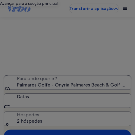
Avançar para a secção principal
Transferir a aplicação
Alojamentos de férias perto de
Palmares Golfe - Onyria Palmares
Beach & Golf Resort
Encontrámos 7 060 alojamentos para férias - Insira as
suas datas para ver a disponibilidade
Para onde quer ir?
Palmares Golfe - Onyria Palmares Beach & Golf Resort,
Datas
Hóspedes
2 hóspedes