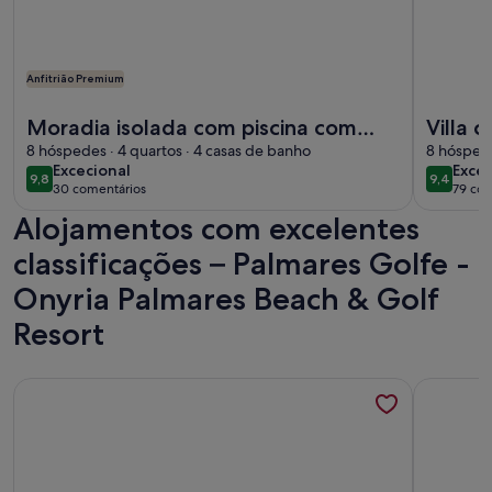
Anfitrião Premium
Mais informações sobre o Moradia isolada com piscina com v
Mais info
Moradia isolada com piscina com
Villa 
vista para campo de golfe, perto do
8 hóspedes · 4 quartos · 4 casas de banho
8 hóspede
excecional
exce
Excecional
Excec
centro de Lagos, wifi, Sky
9,8
9,4
9,8 de 10
9,4 de 1
30 comentários
79 com
(30
(79
Alojamentos com excelentes
comentários)
come
classificações – Palmares Golfe -
Onyria Palmares Beach & Golf
Resort
Mais informações sobre o Apartamento novo (2020) Albur vi
Mais info