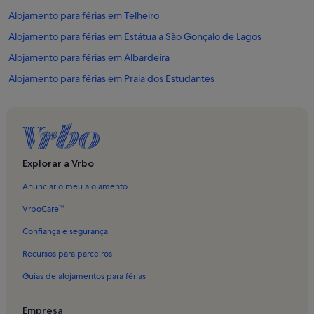
Alojamento para férias em Telheiro
Alojamento para férias em Estátua a São Gonçalo de Lagos
Alojamento para férias em Albardeira
Alojamento para férias em Praia dos Estudantes
Alojamento para férias em Centro Cultural de Lagos
Alojamento para férias em Lagos
Alojamento para férias em Odiáxere
Alojamento para férias em Mercado de Lagos
Explorar a Vrbo
Alojamento para férias em Caliças
Anunciar o meu alojamento
Alojamento para férias em Meia Praia
VrboCare™
Alojamento para férias em Alvor
Confiança e segurança
Alojamento para férias em Praia da Batata
Recursos para parceiros
Alojamento para férias em Marina Park
Guias de alojamentos para férias
Alojamento para férias em Arco de São Gonçalo
Alojamento para férias em Chinicato
Empresa