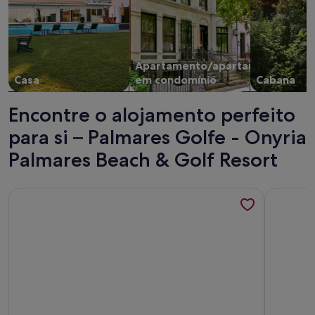
Apartamento/apartamento
Casa
em condomínio
Cabana
Encontre o alojamento perfeito
para si – Palmares Golfe - Onyria
Palmares Beach & Golf Resort
Mais informações sobre o Moradia isolada com piscina com v
Mais info