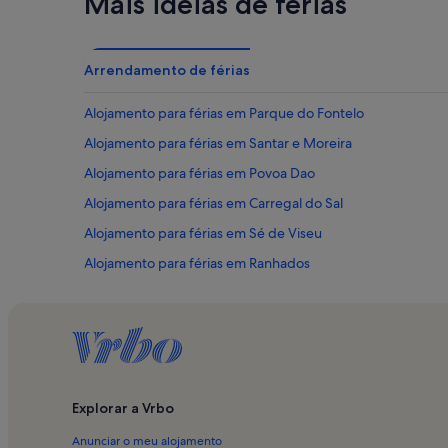
Mais ideias de férias
Arrendamento de férias
Alojamento para férias em Parque do Fontelo
Alojamento para férias em Santar e Moreira
Alojamento para férias em Povoa Dao
Alojamento para férias em Carregal do Sal
Alojamento para férias em Sé de Viseu
Alojamento para férias em Ranhados
Alojamento para férias em Esculca
Alojamento para férias em Município de Mangualde
Alojamento para férias em Museu Terra de Besteiros
Alojamento para férias em Canas de Santa Maria
Explorar a Vrbo
Alojamento para férias em Capela de Nossa Senhora do 
Anunciar o meu alojamento
Alojamento para férias em Nelas