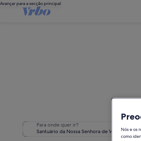
Avançar para a secção principal
Alojamentos de fér
Encontrámos 268 alojamentos
Preo
Para onde quer ir?
Nós e os 
como ident