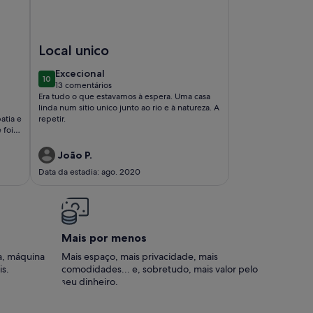
do Batocal
Imagem de Casa do Guarda Rios, em cima do rio
Local unico
excecional
Excecional
10
10 de 10
13 comentários
(13
Era tudo o que estavamos à espera. Uma casa
comentários)
linda num sitio unico junto ao rio e à natureza. A
atia e
repetir.
João P.
Data da estadia: ago. 2020
Mais por menos
a, máquina
Mais espaço, mais privacidade, mais
is.
comodidades... e, sobretudo, mais valor pelo
seu dinheiro.