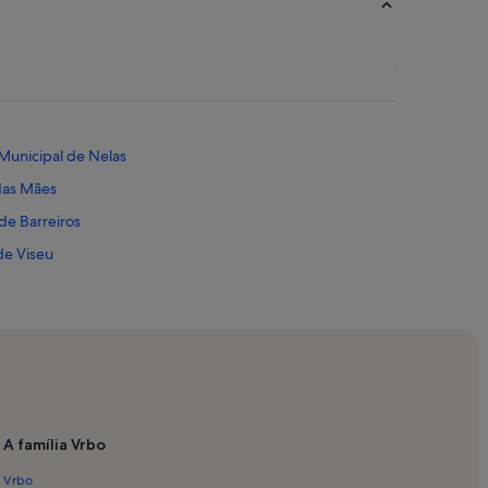
Municipal de Nelas
das Mães
de Barreiros
de Viseu
a Felgueira
lde
 do Dão
 de Santa Maria de Silgueiros
A família Vrbo
de Senhorim
Vrbo