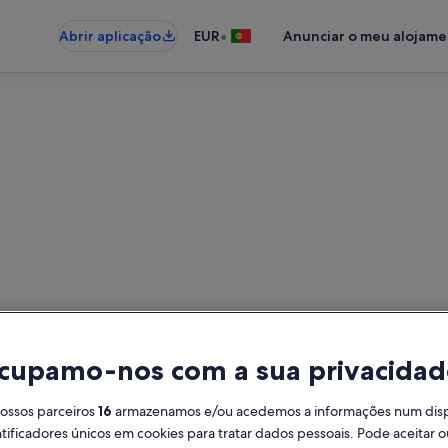
•
Abrir aplicação
EUR
Anunciar o meu alojam
ias perto de Santuário da No
 para férias - Insira as suas data
cupamo-nos com a sua privacidad
Datas
Hó
nossos parceiros
16
armazenamos e/ou acedemos a informações num dispos
2 h
ificadores únicos em cookies para tratar dados pessoais. Pode aceitar ou