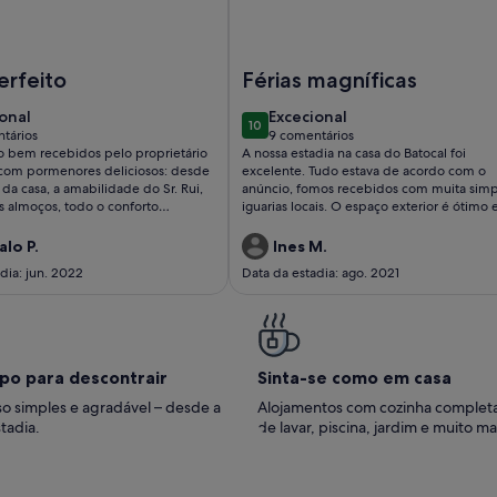
. Aceita animais de estimação!
Casa Luís de Camões | Bed & Breakfast
Imagem de Casa de Campo, Casa 
erfeito
Férias magníficas
ional
excecional
onal
Excecional
10
10 de 10
tários
9 comentários
(9
 bem recebidos pelo proprietário
A nossa estadia na casa do Batocal foi
tários)
comentários)
com pormenores deliciosos: desde
excelente. Tudo estava de acordo com o
da casa, a amabilidade do Sr. Rui,
anúncio, fomos recebidos com muita simp
 almoços, todo o conforto
iguarias locais. O espaço exterior é ótimo e foi
 certeza e
onde passamos a maior parte do tempo,
mos.
usámos o forno a lenha, o barbeque e
lo P.
Ines M.
usufruímos da ótima piscina. Uns dias bem
dia: jun. 2022
Data da estadia: ago. 2021
passados, recomendamos!!
po para descontrair
Sinta-se como em casa
o simples e agradável – desde a
Alojamentos com cozinha complet
tadia.
de lavar, piscina, jardim e muito ma