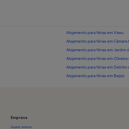
Alojamento para férias em Viseu
Alojamento para férias em Câmara 
Alojamento para férias em Jardim 
Alojamento para férias em Oliveira 
Alojamento para férias em Distrito 
Alojamento para férias em Beijós
Alojamento para férias em Caldas d
Alojamento para férias em Mangua
Alojamento para férias em Lajeosa
Alojamento para férias em Mosteiro
Empresa
Campo
Alojamento para férias em Canas 
Quem somos
Alojamento para férias em Viseu