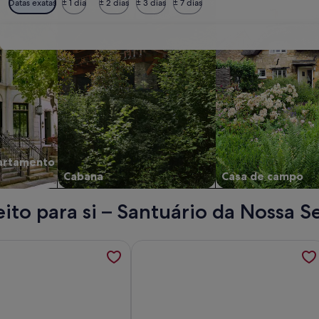
Datas exatas
± 1 dia
± 2 dias
± 3 dias
± 7 dias
artamento
Cabana
Casa de campo
ito para si – Santuário da Nossa S
 na aldeia do Sabugueiro - Serra da Estrela; é aberto um nov
ações sobre Casa da Moreia a 18 Km da Torre no Sabugueiro p
Mais informações sobre Casa do Laga