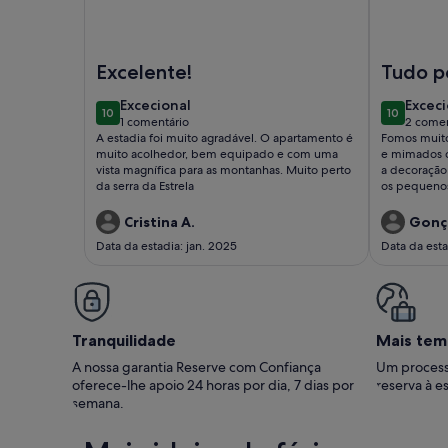
Imagem de VC Alojamentos T1, a 5 minutos de Seia
Imagem de 
Excelente!
Tudo p
excecional
excec
Excecional
Exceci
10
10
10 de 10
10 de 10
1 comentário
2 comen
(1
(2
A estadia foi muito agradável. O apartamento é
Fomos muito
comentário)
comen
muito acolhedor, bem equipado e com uma
e mimados 
vista magnífica para as montanhas. Muito perto
a decoração 
da serra da Estrela
os pequenos
proporcionado. Voltaremos de
recomenda
Cristina A.
Gonça
Data da estadia: jan. 2025
Data da esta
Tranquilidade
Mais tem
A nossa garantia Reserve com Confiança
Um process
oferece-lhe apoio 24 horas por dia, 7 dias por
reserva à es
semana.