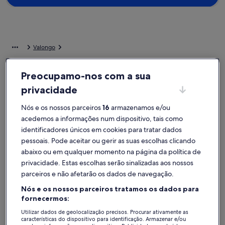
Valongo
Alojamentos para férias perto de Igreja Matriz de Valongo
Preocupamo-nos com a sua
Pesquise alojamentos para férias próximos de Igreja Matriz de
privacidade
Valongo que são perfeitos para a sua viagem. Quer viaje com
amigos, familiares ou o seu amigo de quatro patas, as casas de férias
Nós e os nossos parceiros
16
armazenamos e/ou
têm as comodidades ideais para passar bons momentos com as
acedemos a informações num dispositivo, tais como
pessoas mais importantes, tais como banheira de hidromassagem e
máquina de lavar e secar. Seja qual for a sua preferência, encontrará
identificadores únicos em cookies para tratar dados
um alojamento que vai ao encontro das necessidades de todos,
pessoais. Pode aceitar ou gerir as suas escolhas clicando
como uma casa acessível ou para não fumadores.
abaixo ou em qualquer momento na página da política de
privacidade. Estas escolhas serão sinalizadas aos nossos
Alojamentos de férias com descontos
parceiros e não afetarão os dados de navegação.
semanais – Igreja Matriz de Valongo
Nós e os nossos parceiros tratamos os dados para
fornecermos:
A exibir ofertas para as seguintes datas:
13/11 - 20/11
Utilizar dados de geolocalização precisos. Procurar ativamente as
características do dispositivo para identificação. Armazenar e/ou
Galeria
Quinta das Tílias Douro Valley / 100% Privacy / Rio Douro / 
Galeria
Ribeiro C