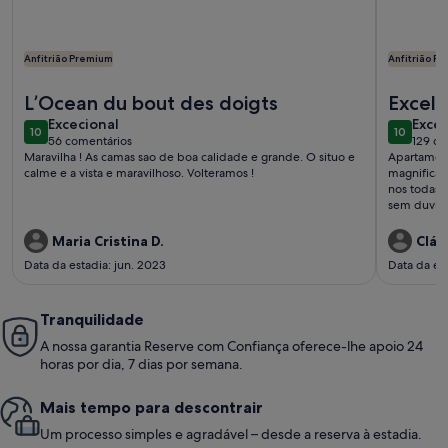
Anfitrião Premium
Anfitrião P
Mais informações sobre o Apartamento em frente à praia - 
Mais info
L’Ocean du bout des doigts
Excel
excecional
exce
Excecional
Excec
10
10
10 de 10
10 de 10
56 comentários
129 co
(56
(129
Maravilha ! As camas sao de boa calidade e grande. O situo e
Apartament
comentários)
come
calme e a vista e maravilhoso. Volteramos !
magnifica. 
nos todas as informações
sem duvid
Maria Cristina D.
Cláu
Data da estadia: jun. 2023
Data da es
Tranquilidade
A nossa garantia Reserve com Confiança oferece-lhe apoio 24
horas por dia, 7 dias por semana.
Mais tempo para descontrair
Um processo simples e agradável – desde a reserva à estadia.