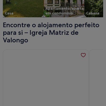
Apartamento/apartamento
Casa
em condomínio
Cabana
Encontre o alojamento perfeito
para si – Igreja Matriz de
Valongo
Mais informações sobre o Apartamento no centro histórico
Mais info