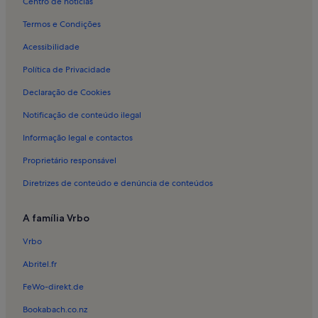
Centro de notícias
Alojamento para férias em Água Longa
Termos e Condições
Alojamento para férias em Lordelo
Acessibilidade
Alojamento para férias em São Mamede de Infesta
Política de Privacidade
Alojamento para férias em Ermesinde
Declaração de Cookies
Alojamento para férias em Valongo
Notificação de conteúdo ilegal
Alojamento para férias em Hospital de S. João
Informação legal e contactos
Alojamento para férias em Gens
Proprietário responsável
Alojamento para férias em Antas
Diretrizes de conteúdo e denúncia de conteúdos
Alojamento para férias em Rebordosa
Alojamento para férias em Campanhã
A família Vrbo
Chalés em Porto
Vrbo
Cabanas em Porto
Abritel.fr
Casas na praia em Porto
FeWo-direkt.de
Alojamentos com piscina em Porto
Bookabach.co.nz
Casas em Porto