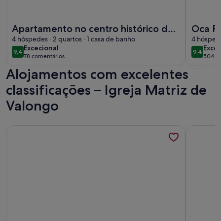
Mais informações sobre o Apartamento no centro histórico
Mais info
Apartamento no centro histórico do
Oca Ri
Porto - Com um lindo e grande
4 hóspedes · 2 quartos · 1 casa de banho
4 hóspede
excecional
exce
Excecional
Excec
terraço
9,4
9,4
9,4 de 10
9,4 de 1
78 comentários
504 c
(78
(504
Alojamentos com excelentes
comentários)
come
classificações – Igreja Matriz de
Valongo
Mais informações sobre o Apartamento em frente à praia - 
Mais info