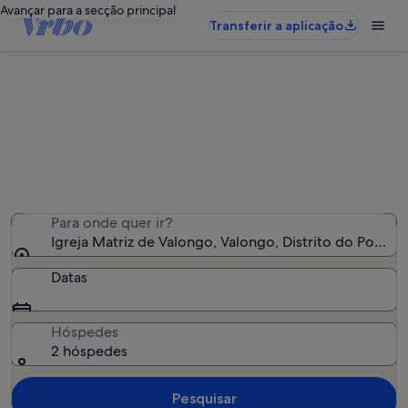
Avançar para a secção principal
Transferir a aplicação
Alojamentos de férias perto de
Igreja Matriz de Valongo
Encontrámos 5 654 alojamentos para férias - Insira as
suas datas para ver a disponibilidade
Para onde quer ir?
Igreja Matriz de Valongo, Valongo, Distrito do Porto, 
Datas
Hóspedes
2 hóspedes
Pesquisar