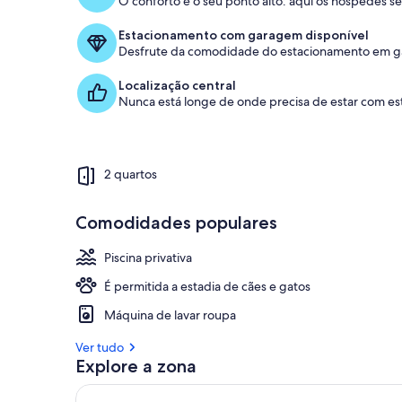
O conforto é o seu ponto alto: aqui os hóspedes 
Adorado
pelos
Estacionamento com garagem disponível
hóspedes
Desfrute da comodidade do estacionamento em ga
Localização central
Nunca está longe de onde precisa de estar com est
2 quartos
Comodidades populares
Piscina privativa
É permitida a estadia de cães e gatos
Máquina de lavar roupa
Ver tudo
Explore a zona