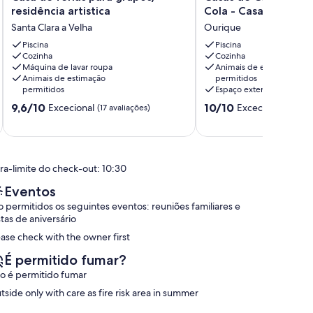
de
de
residência artistica
Cola - Casa do Moin
férias
Campo
Santa Clara a Velha
Ourique
para
do
grupos/
Piscina
Castro
Piscina
Cozinha
Cozinha
residência
da
Máquina de lavar roupa
Animais de estimação
artistica
Cola
Animais de estimação
permitidos
Santa
-
permitidos
Espaço exterior
Clara
Casa
Pontuação
Pontuação
9,6/10
10/10
Excecional
Excecional
a
(17 avaliações)
do
(1 aval
de
de
Velha
Moinho
9.6
10.0
Este
de
de
Ourique
um
um
ra-limite do check-out: 10:30
máximo
máximo
de
de
Eventos
10,
10,
o permitidos os seguintes eventos: reuniões familiares e
Excecional,
Excecional,
stas de aniversário
(17
(1
avaliações)
avaliação)
ease check with the owner first
É permitido fumar?
o é permitido fumar
tside only with care as fire risk area in summer