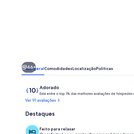
casa
de
campo
especial
com
sua
própria
46+
piscina
Visão geral
Comodidades
Localização
Políticas
privada,
jardins
Avaliações
Pontuação
Adorado
de
deslumbrantes,
Está entre o top 1% das melhores avaliações de hóspedes 
10
Ver 91 avaliações
vistas
de
encantadoras.
um
Destaques
Terrenos do 
máximo
de
Feito para relaxar
10,