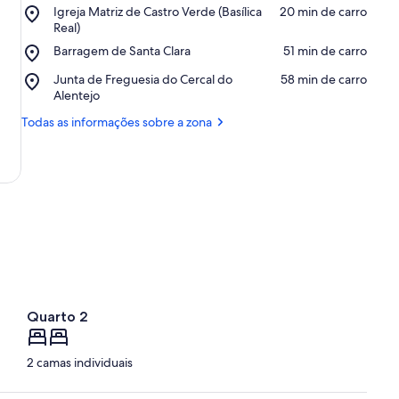
a
Place,
Igreja Matriz de Castro Verde (Basílica
‪20 min de carro‬
v
Igreja
Real)
a
Matriz
Place,
Barragem de Santa Clara
‪51 min de carro‬
l
de
Barragem
i
Castro
Place,
Junta de Freguesia do Cercal do
‪58 min de carro‬
de
a
Verde
Junta
Alentejo
Santa
ç
(Basílica
de
Clara
õ
Todas as informações sobre a zona
Real)
Freguesia
e
do
s
Cercal
do
d
Alentejo
e
h
ó
s
p
e
d
Quarto 2
e
s
2 camas individuais
n
e