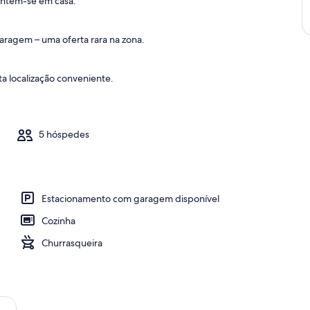
sentem-se em casa.
r
e
ragem – uma oferta rara na zona.
o
t
a localização conveniente.
o
p
1
%
5 hóspedes
d
a
s
Estacionamento com garagem disponível
m
e
Cozinha
l
h
Churrasqueira
o
r
e
s