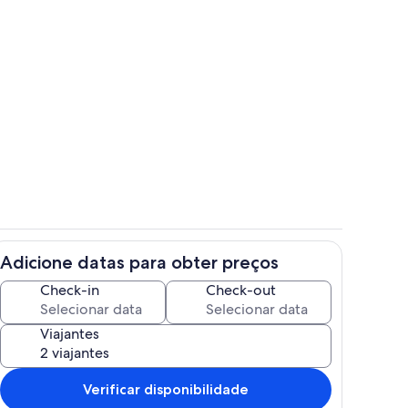
Piscina
Adicione datas para obter preços
 alojamento
Interior
Check-in
Check-out
Viajantes
Verificar disponibilidade