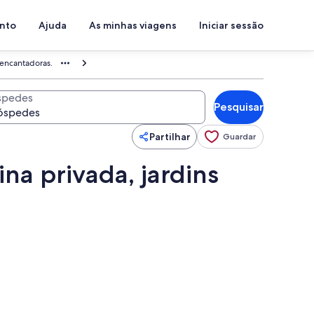
ento
Ajuda
As minhas viagens
Iniciar sessão
 encantadoras.
spedes
Pesquisar
Partilhar
Guardar
na privada, jardins