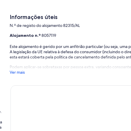
Informações úteis
N.º de registo do alojamento 82315/AL
Alojamento n.º
8057119
Este alojamento é gerido por um anfitrião particular (ou seja, uma
A legislação da UE relativa à defesa do consumidor (incluindo o dire
esta estará coberta pela política de cancelamento definida pelo anfi
Podem aplicar-se sobretaxas por pessoa extra, variando consoante 
Ver mais
.
ja
a