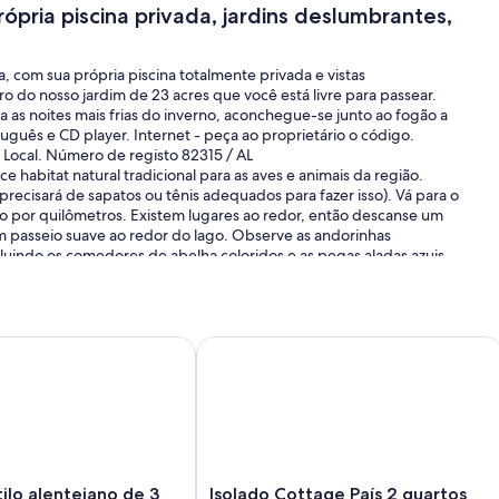
pria piscina privada, jardins deslumbrantes,
com sua própria piscina totalmente privada e vistas
o do nosso jardim de 23 acres que você está livre para passear.
ara as noites mais frias do inverno, aconchegue-se junto ao fogão a
tuguês e CD player. Internet - peça ao proprietário o código.
 Local. Número de registo 82315 / AL
habitat natural tradicional para as aves e animais da região.
precisará de sapatos ou tênis adequados para fazer isso). Vá para o
lto por quilômetros. Existem lugares ao redor, então descanse um
 um passeio suave ao redor do lago. Observe as andorinhas
cluindo os comedores de abelha coloridos e as pegas aladas azuis,
celente carpa e baixo de boca larga. O lago não está poluído e os
eado com cuidado e gentilmente devolvido ao lago.
têm um céu estrelado, preservado pela poluição luminosa. Fique
em mencionar o nascer do sol sobre o lago e o pôr do sol
vista sobre a serra
o alentejano de 3 quartos com piscina privativa na bela paisag
Isolado Cottage País 2 quartos com 
os fundos para apreciar as melhores vistas do pôr-do-sol. Vire à
os pela floresta e além.
e carro, você acessa um bom supermercado ao lado de uma pizza /
to de gasolina e outras lojas. Cinco minutos mais adiante leva você
em e lojas. Há um bom ponto de vista próximo à câmera local i. e
radas para o Algarve ou a costa oeste, se você gosta de uma
a hora de carro para qualquer um sem pressa.
Isolado
ilo alentejano de 3
Isolado Cottage País 2 quartos
is de 45 espécies diferentes dentro e fora do jardim,