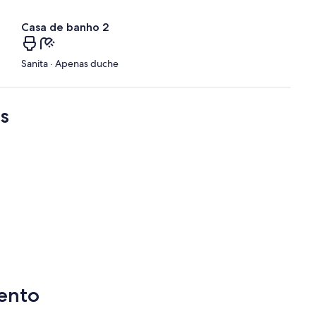
s
t
Casa de banho 2
a
á
Sanita · Apenas duche
r
e
a
s
ento