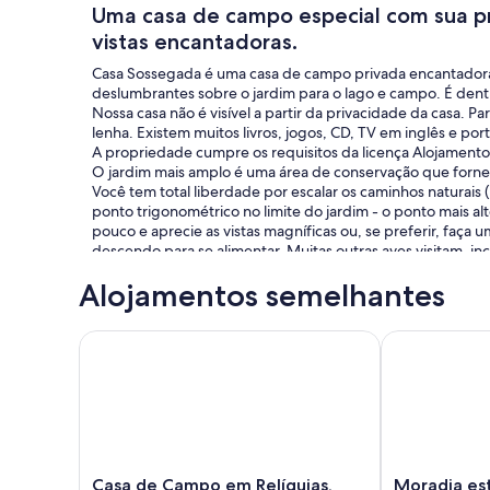
Uma casa de campo especial com sua pró
vistas encantadoras.
Casa Sossegada é uma casa de campo privada encantadora, 
deslumbrantes sobre o jardim para o lago e campo. É dentr
Nossa casa não é visível a partir da privacidade da casa. P
lenha. Existem muitos livros, jogos, CD, TV em inglês e por
A propriedade cumpre os requisitos da licença Alojamento
O jardim mais amplo é uma área de conservação que fornece 
Você tem total liberdade por escalar os caminhos naturais (
ponto trigonométrico no limite do jardim - o ponto mais a
pouco e aprecie as vistas magníficas ou, se preferir, faça
descendo para se alimentar. Muitas outras aves visitam, in
hoopoes e garças. Pesque se quiser! A pesca é boa, com ex
Alojamentos semelhantes
peixes estão em boas condições. O peixe deve ser manus
A primavera traz tapetes de flores silvestres e as noites 
atento à deslumbrante Via Láctea e às estrelas cadentes. S
Casa de Campo em Relíquias, Alentejo com piscina e 
Moradia estil
geralmente bastante surpreendente - sente-se no terraço d
esquerda para fora dos portões e explore os muitos caminh
Este é um paraíso rural, mas a cerca de 10 a 15 minutos d
massas, instalações médicas / odontológicas, farmácia, pos
a Ourique com cafés, bancos, restaurantes, oculista, garag
Prefeitura, com excelentes vistas de toda a região. As est
mudança, são boas e geralmente tranquilas. É cerca de um
Casa
Moradia
Casa de Campo em Relíquias,
Moradia est
A área é um paraíso para observadores de pássaros, com ma