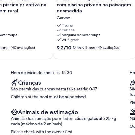
Cottage
 piscina privativa na
com piscina privada na paisagem
a oriel, a hoopoe, o gaio, o montagues harrier, o picanço-do-mato,
País
tas de pássaros que os visitantes colocaram no tabuleiro da casa.
em rural
desmedida
2
to bem equipada, mas basta perguntar se você precisar de alguma
Garvao
quartos
trusivo. É o seu feriado privado - APRECIE-SE !!
com
Piscina
piscina
Cozinha
avar roupa
Máquina de lavar roupa
privada
Wi-fi grátis
na
paisagem
Pontuação
9,2/10
ional
Maravilhoso
(40 avaliações)
(49 avaliações)
desmedida
de
Garvao
9.2
de
um
Hora de início do check-in: 15:30
Ho
máximo
de
Crianças
10,
São permitidas crianças nesta faixa etária: 0-17
Sã
Maravilhoso,
fe
(49
Children at the pool must be supervised
avaliações)
Pl
Animais de estimação
Animais de estimação permitidos: cães e gatos até 25 kg
Nã
cada (máximo de 2 animais)
Ou
Please check with the owner first