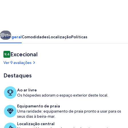
Apartamento
Penthouse
Carvoeiro
erior
Seguinte
25+
Visão geral
Comodidades
Localização
Políticas
Avaliações
Excecional
9,4
9,4 em 10
Ver 9 avaliações
Destaques
Ao ar livre
Os hóspedes adoram o espaço exterior deste local.
Refeições ao ar livre
Equipamento de praia
Uma raridade: equipamento de praia pronto a usar para os
seus dias à beira-mar.
Localização central