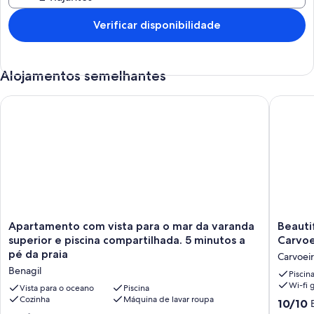
Verificar disponibilidade
Alojamentos semelhantes
Apartamento com vista para o mar da varanda superior e pisci
Beautifu
Apartamento
Beautifu
Apartamento com vista para o mar da varanda
Beauti
com
apartme
superior e piscina compartilhada. 5 minutos a
Carvoe
vista
near
pé da praia
Carvoei
para
the
Benagil
o
beach
Piscin
Wi-fi g
mar
Carvoeir
Vista para o oceano
Piscina
da
Cozinha
Máquina de lavar roupa
Ga
Pontuaç
10/10
varanda
Carvoei