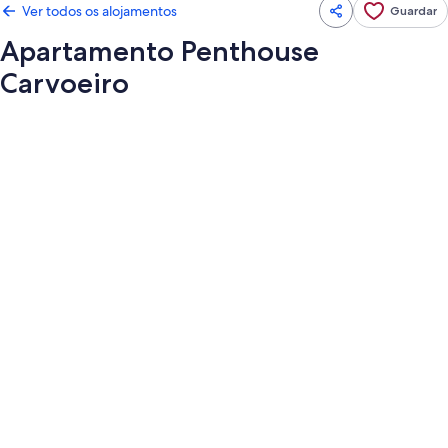
Ver todos os alojamentos
Guardar
Apartamento Penthouse
Carvoeiro
Galeria
de
imagens
de