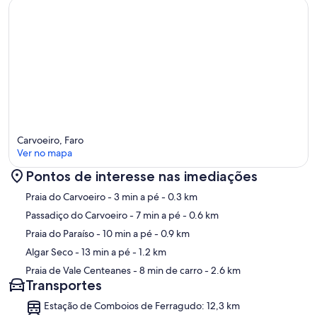
Carvoeiro, Faro
Ver no mapa
Pontos de interesse nas imediações
Mapa
Praia do Carvoeiro
- 3 min a pé
- 0.3 km
Passadiço do Carvoeiro
- 7 min a pé
- 0.6 km
Praia do Paraíso
- 10 min a pé
- 0.9 km
Algar Seco
- 13 min a pé
- 1.2 km
Praia de Vale Centeanes
- 8 min de carro
- 2.6 km
Transportes
Estação de Comboios de Ferragudo: 12,3 km