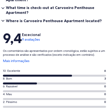
What time is check-out at Carvoeiro Penthouse
Apartment?
Where is Carvoeiro Penthouse Apartment located?
Avaliações
9,4
Excecional
9 avaliações
Os comentários são apresentados por ordem cronológica, estão sujeitos a um
processo de análise e são verificados (exceto indicação em contrário).
Abre
Mais informações
numa
nova
Pontuação
10: Excelente
6
janela
de
Pontuação
8: Bom
3
10,
de
o
Pontuação
6: Razoável
0
8,
que
de
o
Pontuação
4: Mau
0
significa
6,
que
de
“Excelente”.
o
Pontuação
2: Péssimo
0
significa
4,
6
que
de