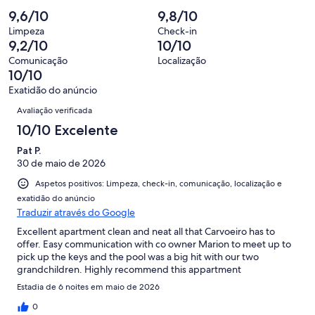
“Bom”.
o
de
significa
2,
9,6/10
9,8/10
3
que
9
“Razoável”.
o
de
significa
Limpeza
Check-in
avaliações.
0
que
9,2/10
10/10
9
“Mau”.
de
significa
avaliações.
0
Comunicação
Localização
9
“Péssimo”.
10/10
de
avaliações.
0
9
Exatidão do anúncio
de
Avaliações
avaliações.
Avaliação verificada
9
avaliações.
10/10 Excelente
Pat P.
30 de maio de 2026
Aspetos positivos: Limpeza, check-in, comunicação, localização e
exatidão do anúncio
Traduzir através do Google
Excellent apartment clean and neat all that Carvoeiro has to
offer. Easy communication with co owner Marion to meet up to
pick up the keys and the pool was a big hit with our two
grandchildren. Highly recommend this appartment
Estadia de 6 noites em maio de 2026
0