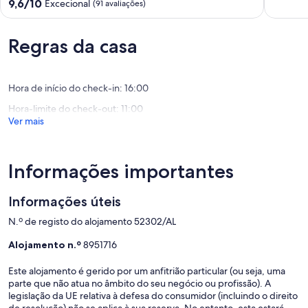
de
Pontuação
9,6/10
Excecional
(91 avaliações)
superior
10.0
de
e
de
9.6
piscina
um
de
Regras da casa
compartilhada.
máximo
um
5
de
máximo
minutos
10,
de
a
Excecion
Hora de início do check-in: 16:00
10,
pé
(1
Excecional,
Hora-limite do check-out: 11:00
da
avaliaçã
(91
Ver mais
praia
avaliações)
Benagil
Informações importantes
Informações úteis
N.º de registo do alojamento 52302/AL
Alojamento n.º
8951716
Este alojamento é gerido por um anfitrião particular (ou seja, uma
parte que não atua no âmbito do seu negócio ou profissão). A
legislação da UE relativa à defesa do consumidor (incluindo o direito