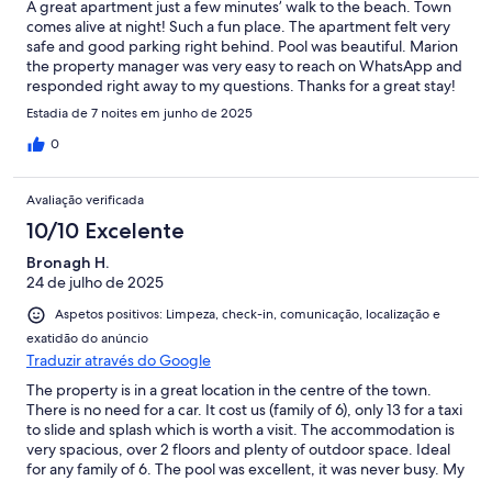
A great apartment just a few minutes’ walk to the beach. Town
comes alive at night! Such a fun place. The apartment felt very
safe and good parking right behind. Pool was beautiful. Marion
the property manager was very easy to reach on WhatsApp and
responded right away to my questions. Thanks for a great stay!
Estadia de 7 noites em junho de 2025
0
Avaliação verificada
10/10 Excelente
Bronagh H.
24 de julho de 2025
Aspetos positivos: Limpeza, check-in, comunicação, localização e
exatidão do anúncio
Traduzir através do Google
The property is in a great location in the centre of the town.
There is no need for a car. It cost us (family of 6), only 13 for a taxi
to slide and splash which is worth a visit. The accommodation is
very spacious, over 2 floors and plenty of outdoor space. Ideal
for any family of 6. The pool was excellent, it was never busy. My
youngest loved the children’s pool which he had mainly to