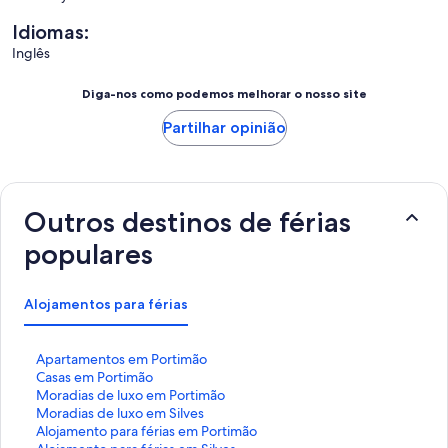
Idiomas:
Inglês
Diga-nos como podemos melhorar o nosso site
Partilhar opinião
Outros destinos de férias
populares
Alojamentos para férias
H
Apartamentos em Portimão
i
H
Casas em Portimão
p
i
H
Moradias de luxo em Portimão
e
p
i
H
Moradias de luxo em Silves
r
e
p
i
H
Alojamento para férias em Portimão
l
r
e
p
i
H