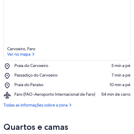
Carvoeiro, Faro
Ver no mapa
Place,
Praia do Carvoeiro
‪3 min a pé‬
Praia
Ver no mapa
Place,
Passadiço do Carvoeiro
‪7 min a pé‬
do
Passadiço
Carvoeiro
Place,
Praia do Paraíso
‪10 min a pé‬
do
Praia
Carvoeiro
Airport,
Faro (FAO-Aeroporto Internacional de Faro)
‪54 min de carro‬
do
Faro
Paraíso
(FAO-
Todas as informações sobre a zona
Aeroporto
Internacional
de
Quartos e camas
Faro)