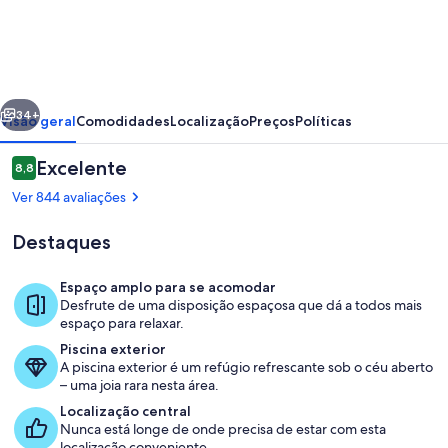
Coral
Sands
Resort
erior
Seguinte
34+
Visão geral
Comodidades
Localização
Preços
Políticas
Avaliações
Excelente
8,8
8,8 em 10
Ver 844 avaliações
Destaques
Espaço amplo para se acomodar
Desfrute de uma disposição espaçosa que dá a todos mais
espaço para relaxar.
Piscina exterior
Piscina exterior
A piscina exterior é um refúgio refrescante sob o céu aberto
– uma joia rara nesta área.
Localização central
Nunca está longe de onde precisa de estar com esta
localização conveniente.