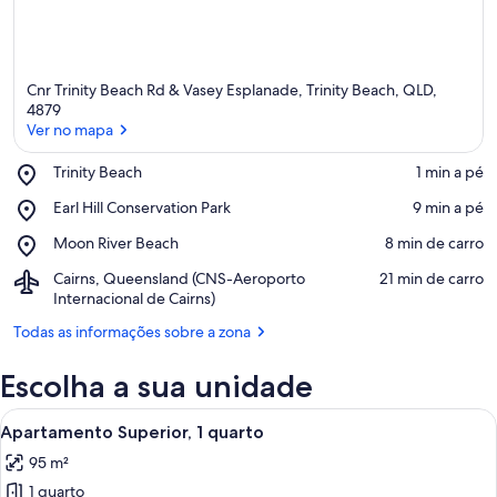
Cnr Trinity Beach Rd & Vasey Esplanade, Trinity Beach, QLD,
4879
Ver no mapa
Place,
Trinity Beach
‪1 min a pé‬
Ver no mapa
Trinity
Place,
Earl Hill Conservation Park
‪9 min a pé‬
Beach
Earl
Place,
Moon River Beach
‪8 min de carro‬
Hill
Moon
Conservation
Airport,
Cairns, Queensland (CNS-Aeroporto
‪21 min de carro‬
River
Park
Cairns,
Internacional de Cairns)
Beach
Queensland
Todas as informações sobre a zona
(CNS-
Aeroporto
Escolha a sua unidade
Internacional
de
Ver
Cairns)
Uma sala de estar moderna com um sof
9
Apartamento Superior, 1 quarto
todas
95 m²
as
1 quarto
imagens