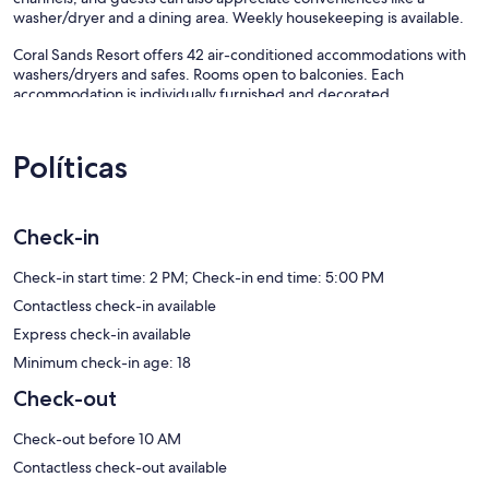
washer/dryer and a dining area. Weekly housekeeping is available.
Coral Sands Resort offers 42 air-conditioned accommodations with
washers/dryers and safes. Rooms open to balconies. Each
accommodation is individually furnished and decorated.
Accommodations at this 4.5-star aparthotel have kitchens with full-
sized refrigerators/freezers, stovetops, microwaves, and separate
dining areas. Bathrooms include shower/tub combinations,
Políticas
complimentary toiletries, and hair dryers.
This Cairns aparthotel provides complimentary wireless Internet
access, with a speed of 25+ Mbps. 40-inch LCD televisions come
Check-in
with digital channels. Additionally, rooms include coffee/tea makers
and irons/ironing boards. Housekeeping is provided weekly.
Check-in start time: 2 PM; Check-in end time: 5:00 PM
As infraestruturas de lazer oferecidas por Este aparthotel incluem
Contactless check-in available
uma piscina exterior.
Express check-in available
Minimum check-in age: 18
Check-out
Check-out before 10 AM
Contactless check-out available