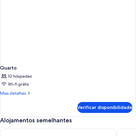
Quarto
10 hóspedes
Wi-fi grátis
Mais
Mais detalhes
informações
sobre
Verificar disponibilidade
este
quarto:
Alojamentos semelhantes
Quarto
Beachfront On Arlington
The Lazy