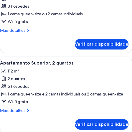
de
3 hóspedes
Apartamento
1 cama queen-size ou 2 camas individuais
Superior,
Wi-fi grátis
1
Mais
Mais detalhes
quarto
informações
sobre
Verificar disponibilidade
este
quarto:
Apartamento
Ver
Uma sala de estar moderna com um sof
9
Superior,
Apartamento Superior, 2 quartos
todas
1
112 m²
quarto
as
2 quartos
imagens
de
5 hóspedes
Apartamento
1 cama queen-size e 2 camas individuais ou 2 camas queen-size
Superior,
Wi-fi grátis
2
Mais
Mais detalhes
quartos
informações
sobre
Verificar disponibilidade
este
quarto: