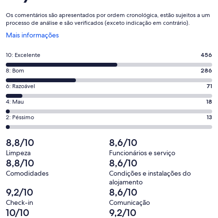
Os comentários são apresentados por ordem cronológica, estão sujeitos a um
processo de análise e são verificados (exceto indicação em contrário).
Abre
Mais informações
numa
nova
Pontuação
10: Excelente
456
janela
de
Pontuação
8: Bom
286
10,
de
o
Pontuação
6: Razoável
71
8,
que
de
o
Pontuação
4: Mau
18
significa
6,
que
de
“Excelente”.
o
Pontuação
2: Péssimo
13
significa
4,
456
que
de
“Bom”.
o
de
significa
2,
8,8/10
8,6/10
286
que
844
“Razoável”.
o
de
significa
Limpeza
Funcionários e serviço
avaliações.
71
que
8,8/10
8,6/10
844
“Mau”.
de
significa
avaliações.
18
Comodidades
Condições e instalações do
844
“Péssimo”.
alojamento
de
avaliações.
13
9,2/10
8,6/10
844
de
Check-in
Comunicação
avaliações.
844
10/10
9,2/10