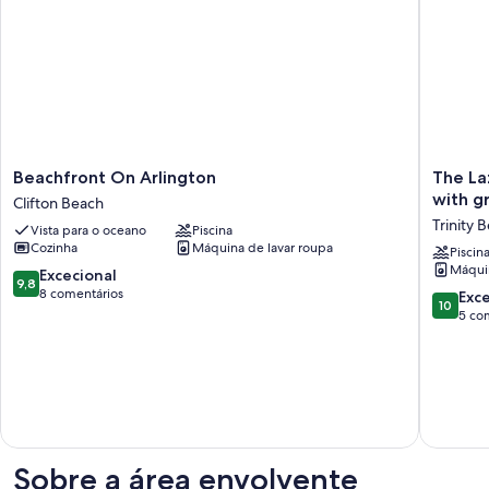
Beachfront
The
Beachfront On Arlington
The La
On
Lazy
with g
Clifton Beach
Arlington
Break
Trinity 
Vista para o oceano
Piscina
Clifton
at
Cozinha
Máquina de lavar roupa
Beach
Trinity
Piscin
Máquin
400m
Pontuação
Excecional
9,8
from
de
8 comentários
Pontuaç
Exc
10
the
9.8
de
5 co
beach
de
10.0
with
um
de
great
máximo
um
of
de
máximo
bars
10,
de
and
Excecional,
10,
restaura
8
Excecion
Trinity
comentários
Sobre a área envolvente
5