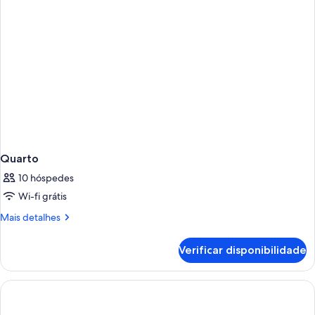
Quarto
10 hóspedes
Wi-fi grátis
Mais
Mais detalhes
informações
sobre
Verificar disponibilidade
este
quarto:
Quarto