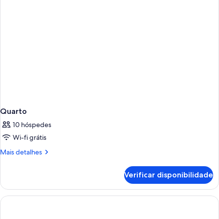
quartos
Quarto
10 hóspedes
Wi-fi grátis
Mais
Mais detalhes
informações
sobre
Verificar disponibilidade
este
quarto:
Quarto