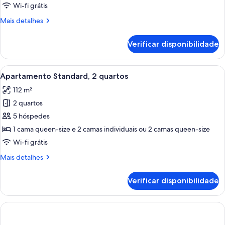
Standard,
Wi-fi grátis
1
Mais
Mais detalhes
quarto
informações
sobre
Verificar disponibilidade
este
quarto:
Apartamento
Ver
Quarto de hotel com duas camas, uma 
6
Standard,
Apartamento Standard, 2 quartos
todas
1
112 m²
quarto
as
2 quartos
imagens
de
5 hóspedes
Apartamento
1 cama queen-size e 2 camas individuais ou 2 camas queen-size
Standard,
Wi-fi grátis
2
Mais
Mais detalhes
quartos
informações
sobre
Verificar disponibilidade
este
quarto:
Apartamento
Standard,
2