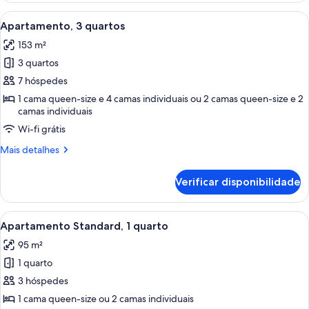
Apartamento
Ver
Quarto de hotel moderno com uma cam
6
Superior,
Apartamento, 3 quartos
todas
2
153 m²
quartos
as
3 quartos
imagens
de
7 hóspedes
Apartamento,
1 cama queen-size e 4 camas individuais ou 2 camas queen-size e 2
camas individuais
3
quartos
Wi-fi grátis
Mais
Mais detalhes
informações
sobre
Verificar disponibilidade
este
quarto:
Apartamento,
Ver
Quarto de hotel com duas camas, uma 
8
3
Apartamento Standard, 1 quarto
todas
quartos
95 m²
as
1 quarto
imagens
de
3 hóspedes
Apartamento
1 cama queen-size ou 2 camas individuais