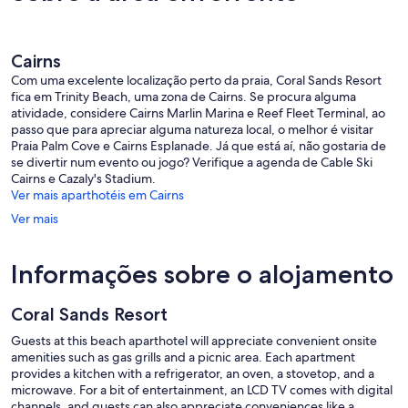
Beach
comentá
Cairns
Com uma excelente localização perto da praia, Coral Sands Resort
fica em Trinity Beach, uma zona de Cairns. Se procura alguma
atividade, considere Cairns Marlin Marina e Reef Fleet Terminal, ao
passo que para apreciar alguma natureza local, o melhor é visitar
Praia Palm Cove e Cairns Esplanade. Já que está aí, não gostaria de
se divertir num evento ou jogo? Verifique a agenda de Cable Ski
Cairns e Cazaly's Stadium.
Ver mais aparthotéis em Cairns
Ver mais
Informações sobre o alojamento
Coral Sands Resort
Guests at this beach aparthotel will appreciate convenient onsite
amenities such as gas grills and a picnic area. Each apartment
provides a kitchen with a refrigerator, an oven, a stovetop, and a
microwave. For a bit of entertainment, an LCD TV comes with digital
channels, and guests can also appreciate conveniences like a