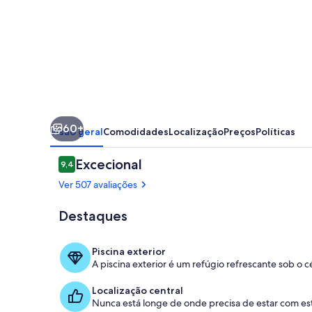
60+
Visão geral
Comodidades
Localização
Preços
Políticas
Avaliações
Excecional
9,4
9,4 em 10
Ver 507 avaliações
Destaques
Fachada do 
Piscina exterior
A piscina exterior é um refúgio refrescante sob o c
Localização central
Nunca está longe de onde precisa de estar com est