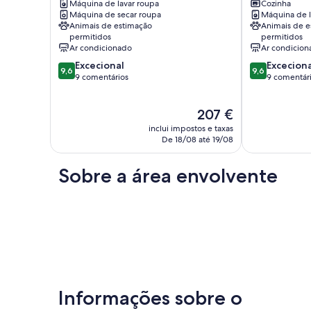
Gardens
Máquina de lavar roupa
Lux
Cozinha
Máquina de secar roupa
Máquina de l
North
features
Animais de estimação
Animais de e
Tamborine
Broadbeach
permitidos
permitidos
Waters
Ar condicionado
Ar condicion
Pontuação
Pontuação
Excecional
Exceciona
9,6
9,6
de
de
9 comentários
9 comentár
9.6
9.6
de
de
O
207 €
um
um
preço
máximo
máximo
inclui impostos e taxas
atual
de
de
De 18/08 até 19/08
é
10,
10,
207 €
Excecional,
Excecional,
Sobre a área envolvente
9
9
comentários
comentários
Informações sobre o