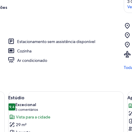
3 
Ve
ções
Estacionamento sem assistência disponível
Cozinha
Ar condicionado
Toda
s, vista da cidade e um quadro na parede.
Ver
Quarto de hotel moderno com cama, 
V
5
Estúdio
A
todas
t
Excecional
as
9,4
a
9,4 de 10
(3
3 comentários
imagens
i
comentários)
Vista para a cidade
de
d
29 m²
Estúdio
A