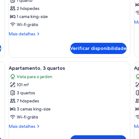
1 quarto
1
2 hóspedes
q
1 cama king-size
Ma
Ma
Wi-fi grátis
in
so
Mais
Mais detalhes
es
informações
qu
sobre
e
Verificar disponibilidade
Ap
este
1
quarto:
qu
Estúdio
a de cabeceira com abajur, quadro na parede e escrivaninha com cadeira a
Ver
Cozinha moderna com ilha central, áre
V
6
Apartamento, 3 quartos
Ap
todas
t
Vista para o jardim
as
a
101 m²
imagens
i
de
d
3 quartos
Apartamento,
A
7 hóspedes
3
E
3 camas king-size
quartos
1
Wi-fi grátis
q
Mais
Ma
Mais detalhes
Ma
informações
in
sobre
so