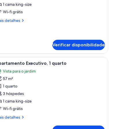
1 cama king-size
uarto
Wi-fi grátis
is
is detalhes
formações
bre
te
arto:
Verificar disponibilidade
artamento,
arto
o fundo.
a de jantar com mesa redonda e cadeiras, sala de estar com sofá e cadeiras, 
er
Sala de estar moderna com um sofá azul, uma
9
artamento Executivo, 1 quarto
odas
Vista para o jardim
s
57 m²
magens
e
1 quarto
partamento
3 hóspedes
xecutivo,
1 cama king-size
Wi-fi grátis
uarto
is
is detalhes
formações
bre