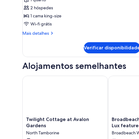
de
Estúdio
2 hóspedes
1 cama king-size
Wi-fi grátis
Mais
Mais detalhes
informações
sobre
Verificar disponibilidad
este
quarto:
Estúdio
Alojamentos semelhantes
Twilight Cottage at Avalon Gardens
Broadbeach Tr
Twilight
Broadbeach
Twilight Cottage at Avalon
Broadbeach
Cottage
Tropical
Gardens
Lux feature
at
Gem
North Tamborine
Broadbeach W
Avalon
with