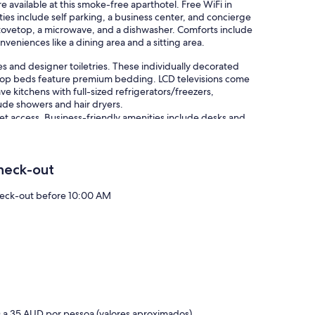
 available at this smoke-free aparthotel. Free WiFi in
ties include self parking, a business center, and concierge
 stovetop, a microwave, and a dishwasher. Comforts include
veniences like a dining area and a sitting area.
 and designer toiletries. These individually decorated
wtop beds feature premium bedding. LCD televisions come
e kitchens with full-sized refrigerators/freezers,
ude showers and hair dryers.
et access. Business-friendly amenities include desks and
ons may apply). Housekeeping is offered daily and hypo-
heck-out
uma piscina exterior e um health club aberto 24 horas.
l ou nas proximidades; poderão ser aplicadas taxas.
eck-out before 10:00 AM
a 35 AUD por pessoa (valores aproximados)