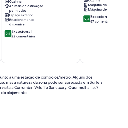
Cozinha
Houseboat
Cozinha
Broadbeach
Máquina de lavar roupa
Animais de estimação
Experience
Waters
Máquina de secar roupa
permitidos
Main
Espaço exterior
Pontuação
Excecional
Beach
9,4
Estacionamento
de
87 comentários
disponível
9.4
Pontuação
Excecional
de
9,6
de
22 comentários
um
9.6
máximo
de
de
um
10,
incl
máximo
Excecional,
D
de
87
10,
comentários
Excecional,
 junto a uma estação de comboios/metro. Alguns dos
22
nue, mas a natureza da zona pode ser apreciada em Surfers
comentários
visita a Currumbin Wildlife Sanctuary. Quer molhar-se?
o do alojamento.