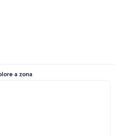
Vista do quarto
plore a zona
Ginásio