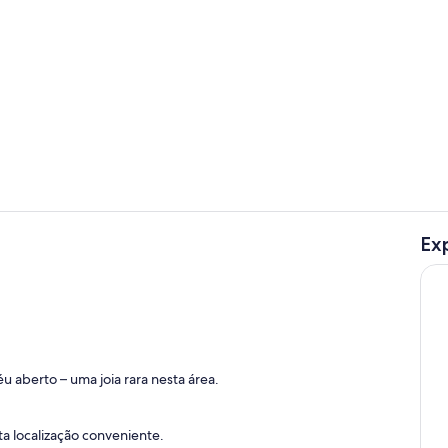
Piscina
Ex
Receção
alojamento
éu aberto – uma joia rara nesta área.
a localização conveniente.