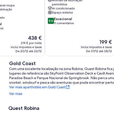
Animais de estimação
permitidos
avar roupa
Ar condicionado
stimação
Espaço exterior
ado
Pontuação
Excecional
9,6
de
11 comentários
l
9.6
ios
de
O
um
438 €
O
199 €
preço
máximo
219 € por noite
preço
atual
de
inclui impostos e taxas
inclui impostos e taxas
atual
é
10,
De 20/12 até 22/12
De 07/12 até 08/12
é
438 €
Excecional,
199 €
11
Gold Coast
comentários
Com uma excelente localização na zona Robina, Quest Robina fica
lugares de referência são SkyPoint Observation Deck e Cavill Ave
Paradise Beach e Parque Nacional de Springbrook. Não perca uma 
snorkel, windsurf e pesca são aventuras que pode encontrar pert
Ver mais aparthotéis em Gold Coast
Ver mais
Quest Robina