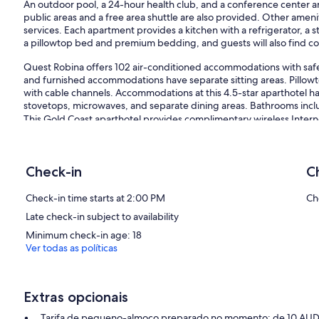
An outdoor pool, a 24-hour health club, and a conference center are
public areas and a free area shuttle are also provided. Other ameni
services. Each apartment provides a kitchen with a refrigerator, a
a pillowtop bed and premium bedding, and guests will also find con
Quest Robina offers 102 air-conditioned accommodations with safes
and furnished accommodations have separate sitting areas. Pillo
with cable channels. Accommodations at this 4.5-star aparthotel hav
stovetops, microwaves, and separate dining areas. Bathrooms incl
This Gold Coast aparthotel provides complimentary wireless Intern
phones; local and long-distance calls are complimentary (restricti
allergenic bedding can be requested.
Check-in
C
As infraestruturas de lazer oferecidas por Este aparthotel incluem 
As atividades recreativas listadas abaixo estão disponíveis no loca
Check-in time starts at 2:00 PM
Ch
Late check-in subject to availability
Minimum check-in age: 18
Ver todas as políticas
Extras opcionais
Tarifa de pequeno-almoço preparado no momento: de 10 AUD 