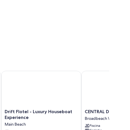
Drift Flotel - Luxury Houseboat Experience
CENTRAL DO BEIRA-RI
Drift
CENTRAL
Drift Flotel - Luxury Houseboat
CENTRAL DO BEIRA-
Flotel
DO
Experience
Broadbeach Waters
-
BEIRA-
Main Beach
Piscina
Luxury
RIO