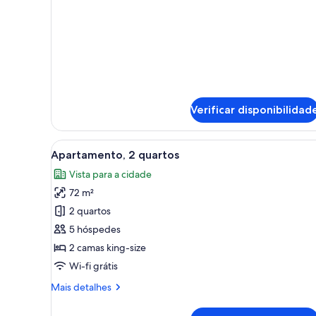
sobre
este
quarto:
Quarto
Verificar disponibilidad
Ver
Quarto de hotel com cama, mes
9
Apartamento, 2 quartos
todas
Vista para a cidade
as
72 m²
imagens
de
2 quartos
Apartamento,
5 hóspedes
2
2 camas king-size
quartos
Wi-fi grátis
Mais
Mais detalhes
informações
sobre