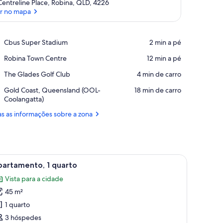
Centreline Place, Robina, QLD, 4226
r no mapa
Ver no mapa
Place,
Cbus Super Stadium
‪2 min a pé‬
Cbus
Place,
Robina Town Centre
‪12 min a pé‬
Super
Robina
Stadium
Place,
The Glades Golf Club
‪4 min de carro‬
Town
The
Centre
Airport,
Gold Coast, Queensland (OOL-
‪18 min de carro‬
Glades
Gold
Coolangatta)
Golf
Coast,
Club
s as informações sobre a zona
Queensland
(OOL-
Coolangatta)
mesa de cabeceira e uma pequena cozinha.
er
Quarto de hotel moderno com uma cama grand
7
partamento, 1 quarto
odas
Vista para a cidade
s
45 m²
magens
e
1 quarto
partamento,
3 hóspedes