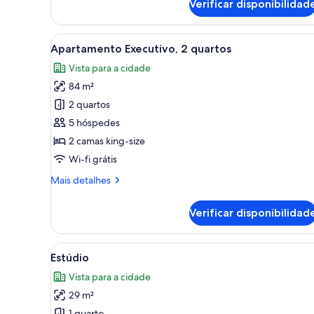
Verificar disponibilidad
este
quarto:
Apartamento,
Ver
Sala de estar moderna com um 
9
2
Apartamento Executivo, 2 quartos
todas
quartos
Vista para a cidade
as
84 m²
imagens
de
2 quartos
Apartamento
5 hóspedes
Executivo,
2 camas king-size
2
Wi-fi grátis
quartos
Mais
Mais detalhes
informações
sobre
Verificar disponibilidad
este
quarto:
Apartamento
Ver
Quarto de hotel com cama, tele
5
Executivo,
Estúdio
todas
2
Vista para a cidade
quartos
as
29 m²
imagens
1 quarto