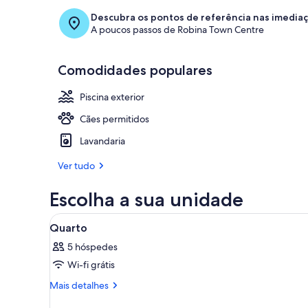
Descubra os pontos de referência nas imedia
A poucos passos de Robina Town Centre
Comodidades populares
Piscina exterior
Cães permitidos
Lavandaria
Ver tudo
Escolha a sua unidade
Ver
Quarto de hotel com duas cama
6
Quarto
todas
5 hóspedes
as
Wi-fi grátis
imagens
de
Mais
Mais detalhes
informações
Quarto