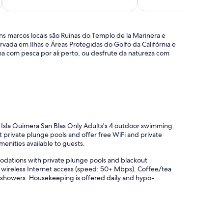
Excelente,
de
11
10,
comentários
Excelente,
9
uns marcos locais são Ruínas do Templo de la Marinera e
comentários
rvada em Ilhas e Áreas Protegidas do Golfo da Califórnia e
na com pesca por ali perto, ou desfrute da natureza com
f Isla Quimera San Blas Only Adults's 4 outdoor swimming
ast private plunge pools and offer free WiFi and private
enities available to guests.
modations with private plunge pools and blackout
 wireless Internet access (speed: 50+ Mbps). Coffee/tea
 showers. Housekeeping is offered daily and hypo-
l ou nas proximidades; poderão ser aplicadas taxas.