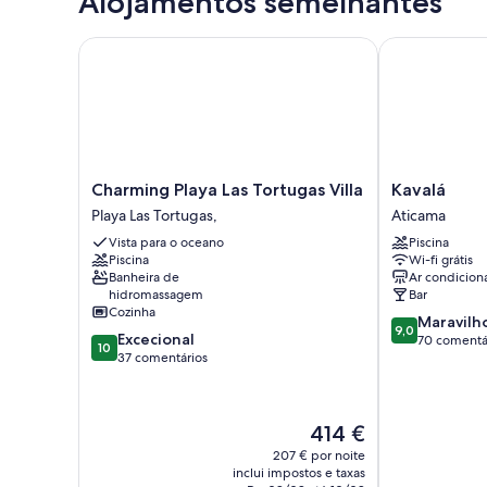
Alojamentos semelhantes
ao
Estúdio
Comfort,
mar
1
Charming Playa Las Tortugas Villa
Kavalá
quarto,
piscina
privativa,
junto
ao
mar
Charming
Kavalá
Charming Playa Las Tortugas Villa
Kavalá
Playa
Aticama
Playa Las Tortugas,
Aticama
Las
Vista para o oceano
Piscina
Tortugas
Piscina
Wi-fi grátis
Villa
Banheira de
Ar condicion
Playa
hidromassagem
Bar
Las
Cozinha
Pontuação
Maravilh
Tortugas,
9,0
Pontuação
Excecional
de
70 comentá
10
de
37 comentários
9.0
10.0
de
de
um
um
máximo
O
414 €
máximo
de
preço
de
207 € por noite
10,
atual
inclui impostos e taxas
10,
Maravilhoso,