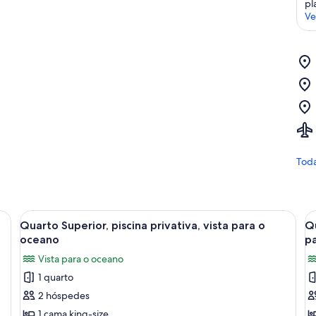
pl
Ve
Toda
ista do oceano e uma estrutura com telhado de palha lá fora.
Ver
Quarto com cama grande, piso de madei
V
4
Quarto Superior, piscina privativa, vista para o
Qu
todas
t
oceano
p
as
a
Vista para o oceano
imagens
i
1 quarto
de
d
2 hóspedes
Quarto
Q
Superior,
S
1 cama king-size