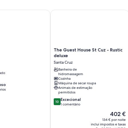
The Guest House St Cuz - Rustic delu
The
The Guest House St Cuz - Rustic
Guest
deluxe
House
Santa Cruz
St
Cuz
Banheira de
ado
hidromassagem
-
Cozinha
Rustic
Máquina de secar roupa
oso
deluxe
Animais de estimação
rios
Santa
permitidos
Cruz
Pontuação
Excecional
10
de
1 comentário
10.0
O
402 €
de
preço
um
134 € por noite
atual
inclui impostos e taxas
máximo