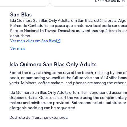
é
De 08/08 até 11/08
de
402 €
10,
Excecional,
San Blas
1
Isla Quimera San Blas Only Adults, em San Blas, está na praia. Alg
comentário
Ruínas de Contaduria, ao passo que a natureza local pode ser obse
Parque Nacional La Tovara. Descubra as aventuras aquáticas da zo
ecoturismo.
Ver mais villas em San Blas
Ver mais
Isla Quimera San Blas Only Adults
Spend the day catching some rays at the beach, relaxing by one o
pools, or pampering yourself at the full-service spa. All 4 villas bo
yards. Minibars, coffee makers, and phones are among the other am
Isla Quimera San Blas Only Adults offers 4 air-conditioned accom
drapes/curtains. Guests can surf the web using the complimentary
makers and minibars are provided. Bathrooms include bathtubs or
allergenic bedding can be requested.
Desfrute de 4 piscinas exteriores.
As atividades recreativas listadas abaixo estão disponíveis no loca