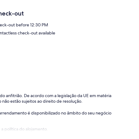
 por Esta villa. O spa dispõe de um banho turco. O spa
heck-out
eck-out before 12:30 PM
ntactless check-out available
o do anfitrião. De acordo com a legislação da UE em matéria
 não estão sujeitos ao direito de resolução.
 o arrendamento é disponibilizado no âmbito do seu negócio
a política do alojamento.