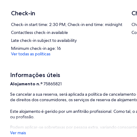
Regale-se com um tratamento no spa de serviço completo oferecido
está aberto diariamente.
Check-in
C
Check-in start time: 2:30 PM; Check-in end time: midnight
Ch
Contactless check-in available
Co
Late check-in subject to availability
Minimum check-in age: 16
Ver todas as políticas
Informações úteis
Alojamento n.º
75865821
Se cancelar a sua reserva, será aplicada a política de cancelament
de direitos dos consumidores, os serviços de reserva de alojamento
Este alojamento é gerido por um anfitrião profissional. Como tal,
ou profissão.
Podem aplicar-se sobretaxas por pessoa extra, variando consoante 
Ver mais