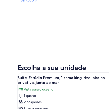
Ver tudo
Escolha a sua unidade
Ver
Quarto com uma cama grande, v
3
Suite-Estúdio Premium, 1 cama king-size, piscina
todas
privativa, junto ao mar
as
Vista para o oceano
imagens
1 quarto
de
2 hóspedes
Suite-
Estúdio
1 cama king-size