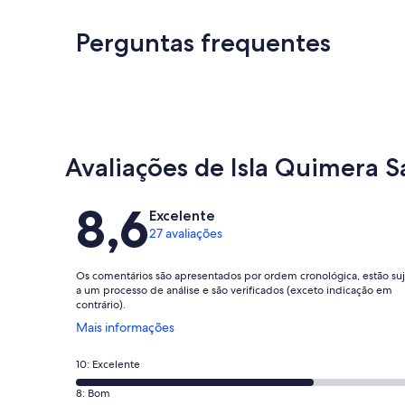
Perguntas frequentes
Avaliações de Isla Quimera S
Avaliações
8,6
Excelente
27 avaliações
Os comentários são apresentados por ordem cronológica, estão suj
a um processo de análise e são verificados (exceto indicação em
contrário).
Abre
Mais informações
numa
nova
Pontuação
10: Excelente
janela
de
Pontuação
8: Bom
10,