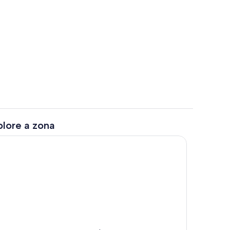
Exterior
plore a zona
Caiaques