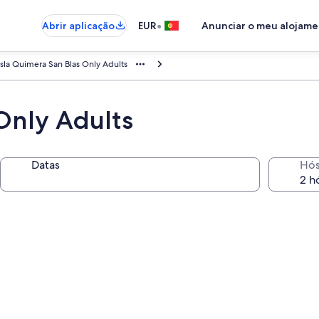
•
Abrir aplicação
EUR
Anunciar o meu alojam
Isla Quimera San Blas Only Adults
Only Adults
Datas
Hó