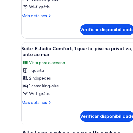
Premium,
Wi-fi grátis
1
Mais
Mais detalhes
cama
informações
king-
sobre
Verificar disponibilidad
este
size,
quarto:
piscina
Suite-
Ver
Quarto com cama, janela com v
privativa,
5
Estúdio
Suite-Estúdio Comfort, 1 quarto, piscina privativa,
todas
Premium,
junto
junto ao mar
1
as
ao
Vista para o oceano
cama
imagens
mar
king-
1 quarto
de
size,
2 hóspedes
Suite-
piscina
privativa,
Estúdio
1 cama king-size
junto
Comfort,
Wi-fi grátis
ao
1
mar
Mais
Mais detalhes
quarto,
informações
piscina
sobre
Verificar disponibilidad
este
privativa,
quarto:
junto
Suite-