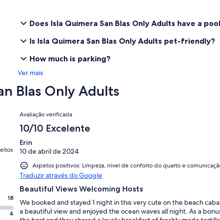
Does Isla Quimera San Blas Only Adults have a poo
Is Isla Quimera San Blas Only Adults pet-friendly?
How much is parking?
Ver mais
an Blas Only Adults
Avaliações
Avaliação verificada
10/10 Excelente
Erin
eitos
10 de abril de 2024
Aspetos positivos: Limpeza, nível de conforto do quarto e comunicaçã
Traduzir através do Google
Beautiful Views Welcoming Hosts
18
We booked and stayed 1 night in this very cute on the beach cab
a beautiful view and enjoyed the ocean waves all night. As a bon
4