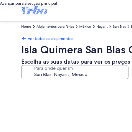
Avançar para a secção principal
Home
Alojamentos para férias
México
Nayarit
San Blas
Ver todos os alojamentos
Isla Quimera San Blas 
Escolha as suas datas para ver os preços
Para onde quer ir?
Galeria
de
imagens
de
Isla
Quimera