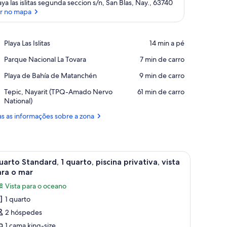
aya las islitas segunda seccion s/n, San Blas, Nay., 63740
r no mapa
Ver no mapa
Place,
Playa Las Islitas
‪14 min a pé‬
Playa
Place,
Parque Nacional La Tovara
‪7 min de carro‬
Las
Parque
Islitas
Place,
Playa de Bahía de Matanchén
‪9 min de carro‬
Nacional
Playa
La
Airport,
Tepic, Nayarit (TPQ-Amado Nervo
‪61 min de carro‬
de
Tovara
Tepic,
National)
Bahía
Nayarit
de
s as informações sobre a zona
(TPQ-
Matanchén
Amado
Nervo
National)
ra e vista para o mar através de janelas amplas.
er
Quarto com uma cama grande, vigas de madeir
3
arto Standard, 1 quarto, piscina privativa, vista
odas
ara o mar
s
Vista para o oceano
magens
1 quarto
e
2 hóspedes
uarto
tandard,
1 cama king-size