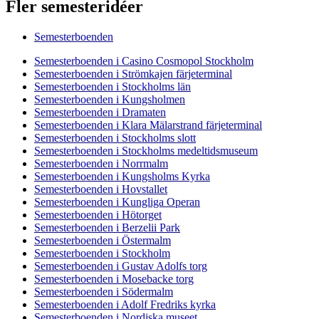
Fler semesteridéer
Semesterboenden
Semesterboenden i Casino Cosmopol Stockholm
Semesterboenden i Strömkajen färjeterminal
Semesterboenden i Stockholms län
Semesterboenden i Kungsholmen
Semesterboenden i Dramaten
Semesterboenden i Klara Mälarstrand färjeterminal
Semesterboenden i Stockholms slott
Semesterboenden i Stockholms medeltidsmuseum
Semesterboenden i Norrmalm
Semesterboenden i Kungsholms Kyrka
Semesterboenden i Hovstallet
Semesterboenden i Kungliga Operan
Semesterboenden i Hötorget
Semesterboenden i Berzelii Park
Semesterboenden i Östermalm
Semesterboenden i Stockholm
Semesterboenden i Gustav Adolfs torg
Semesterboenden i Mosebacke torg
Semesterboenden i Södermalm
Semesterboenden i Adolf Fredriks kyrka
Semesterboenden i Nordiska museet