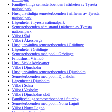
Familjevänliga semesterboenden i närheten av Tyresta
nationalpark
Husdjursvänliga semesterboenden i närheten av Tyresta
nationalpark
Lägenheter i Tyresta nationalpark
Semesterboenden nära strand i närheten av Tyresta
nationalpark
Villor i Skå
Villor i Åkersberga
Husdjursvänliga semesterboenden i Grödinge
Lägenheter i Grödinge
Semesterboenden med pool i Grödinge
Fritidshus i Värmdö
Hus i Sickla köpkvarter
Villor i Djursholm
Husdjursvänliga semesterboenden i Djursholm
Semesterboenden med pool i Djursholm
Lägenheter i Djursholm
Villor i Solna
Villor i Vaxholm
Villor i Djursholms slott
Familjevänliga semesterboenden i Stureby
Semesterboenden med pool i Norra Lagnö
Villor i Norra Lagnö