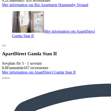
9,2
Underbart
1 920 recensioner
Mer information om Biz Apartment Hammarby Sjostad
Mer information om ApartDirect
Gamla Stan II
ApartDirect Gamla Stan II
Sovplats för 5 · 1 sovrum
8,8
Fantastiskt
167 recensioner
Mer information om ApartDirect Gamla Stan II