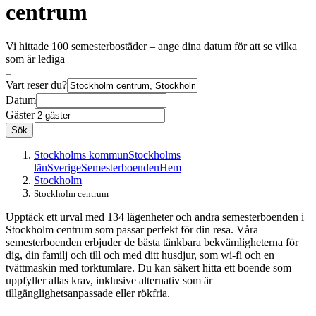
centrum
Vi hittade 100 semesterbostäder – ange dina datum för att se vilka
som är lediga
Vart reser du?
Datum
Gäster
Sök
Stockholms kommun
Stockholms
län
Sverige
Semesterboenden
Hem
Stockholm
Stockholm centrum
Upptäck ett urval med 134 lägenheter och andra semesterboenden i
Stockholm centrum som passar perfekt för din resa. Våra
semesterboenden erbjuder de bästa tänkbara bekvämligheterna för
dig, din familj och till och med ditt husdjur, som wi-fi och en
tvättmaskin med torktumlare. Du kan säkert hitta ett boende som
uppfyller allas krav, inklusive alternativ som är
tillgänglighetsanpassade eller rökfria.