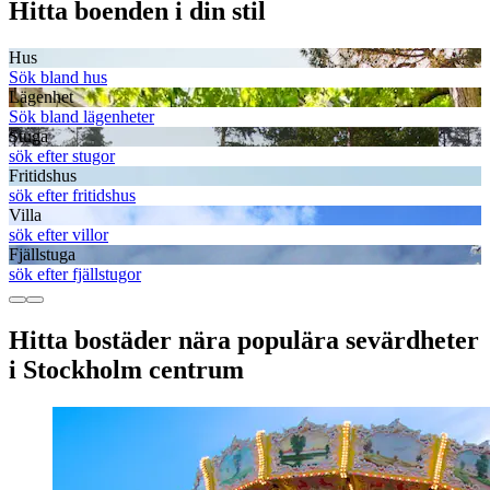
Hitta boenden i din stil
Hus
Sök bland hus
Lägenhet
Sök bland lägenheter
Stuga
sök efter stugor
Fritidshus
sök efter fritidshus
Villa
sök efter villor
Fjällstuga
sök efter fjällstugor
Hitta bostäder nära populära sevärdheter
i Stockholm centrum