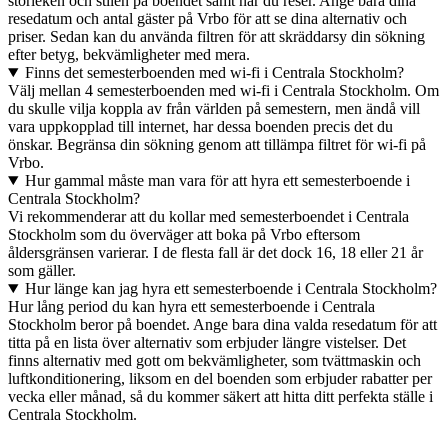
storleken och stilen på boendet samt när du reser. Ange bara dina
resedatum och antal gäster på Vrbo för att se dina alternativ och
priser. Sedan kan du använda filtren för att skräddarsy din sökning
efter betyg, bekvämligheter med mera.
Finns det semesterboenden med wi-fi i Centrala Stockholm?
Välj mellan 4 semesterboenden med wi-fi i Centrala Stockholm. Om
du skulle vilja koppla av från världen på semestern, men ändå vill
vara uppkopplad till internet, har dessa boenden precis det du
önskar. Begränsa din sökning genom att tillämpa filtret för wi-fi på
Vrbo.
Hur gammal måste man vara för att hyra ett semesterboende i
Centrala Stockholm?
Vi rekommenderar att du kollar med semesterboendet i Centrala
Stockholm som du överväger att boka på Vrbo eftersom
åldersgränsen varierar. I de flesta fall är det dock 16, 18 eller 21 år
som gäller.
Hur länge kan jag hyra ett semesterboende i Centrala Stockholm?
Hur lång period du kan hyra ett semesterboende i Centrala
Stockholm beror på boendet. Ange bara dina valda resedatum för att
titta på en lista över alternativ som erbjuder längre vistelser. Det
finns alternativ med gott om bekvämligheter, som tvättmaskin och
luftkonditionering, liksom en del boenden som erbjuder rabatter per
vecka eller månad, så du kommer säkert att hitta ditt perfekta ställe i
Centrala Stockholm.