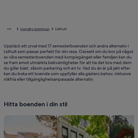
Ljungby kommun
Lidhult
Upptäck ett urval med 17 semesterboenden och andra alternativ i
Lidhult som passar perfekt för din resa. Oavsett om du bor på något
av våra semesterboenden med kompisgänget eller familjen kan du
se fram emot utmärkta bekvämligheter för att ha det bra med dem
du gillar bäst, såsom parkering och en tv. Vad du än är på jakt efter
kan du boka ett boende som uppfyller alla gästers behov, inklusive
rökfria eller tillgänglighetsanpassade alternativ.
Hitta boenden i din stil
Sök bland hus
Sök bland lägenheter
sök efter st