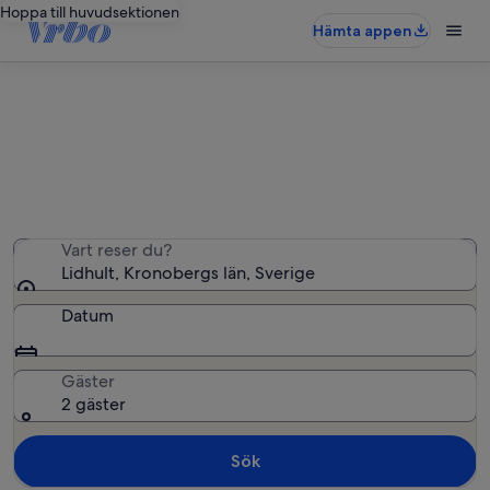
Hoppa till huvudsektionen
Hämta appen
Semesterbostäder i Lidhult
Vi hittade 188 semesterbostäder – ange dina datum för
att se vilka som är lediga
Vart reser du?
Lidhult, Kronobergs län, Sverige
Datum
Gäster
2 gäster
Sök