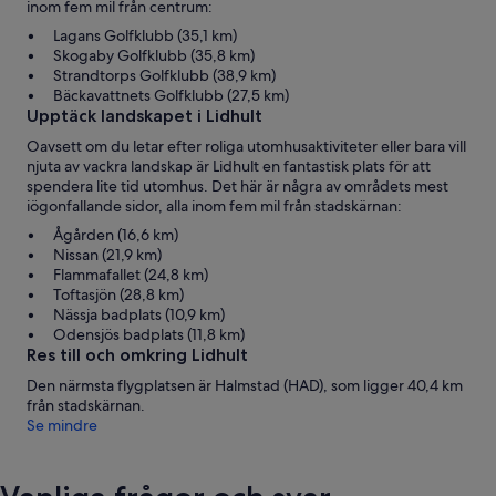
inom fem mil från centrum:
Lagans Golfklubb (35,1 km)
Skogaby Golfklubb (35,8 km)
Strandtorps Golfklubb (38,9 km)
Bäckavattnets Golfklubb (27,5 km)
Upptäck landskapet i Lidhult
Oavsett om du letar efter roliga utomhusaktiviteter eller bara vill
njuta av vackra landskap är Lidhult en fantastisk plats för att
spendera lite tid utomhus. Det här är några av områdets mest
iögonfallande sidor, alla inom fem mil från stadskärnan:
Ågården (16,6 km)
Nissan (21,9 km)
Flammafallet (24,8 km)
Toftasjön (28,8 km)
Nässja badplats (10,9 km)
Odensjös badplats (11,8 km)
Res till och omkring Lidhult
Den närmsta flygplatsen är Halmstad (HAD), som ligger 40,4 km
från stadskärnan.
Se mindre