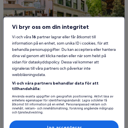
Vi bryr oss om din integritet
Vi och våra
16
partner lagrar eller får åtkomst till
Hus
Lägenhet
Stuga
information på en enhet, som unika ID i cookies, för att
behandla personuppgifter. Du kan acceptera eller hantera
Hitta bästa boendet – Lidhult
dina val genom att klicka nedan eller när som helst på
sidan för dataskyddspolicy. Dessa val kommer att
Mer information om Fiskehus vid sjön Bolmen med bastu.
Mer infor
signaleras till våra partners och påverkar inte
webbläsningsdata.
Vi och våra partners behandlar data för att
tillhandahålla:
Använda exakta uppgifter om geografisk positionering. Aktivt läsa av
enhetens egenskaper för identifieringsändamål. Lagra och/eller få
åtkomst till information på en enhet. Personanpassad reklam och
innehåll, reklam- och innehållsmätning, forskning angående målgrupp
och tjänsteutveckling.
Lista över partner (leverantörer)
Jag accepterar