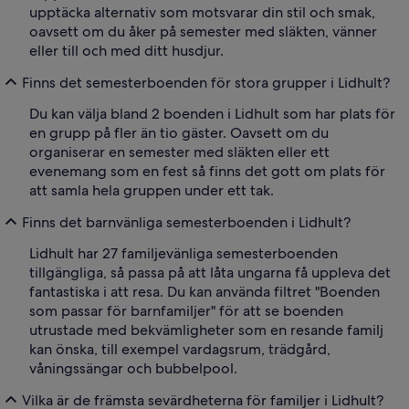
upptäcka alternativ som motsvarar din stil och smak,
oavsett om du åker på semester med släkten, vänner
eller till och med ditt husdjur.
Finns det semesterboenden för stora grupper i Lidhult?
Du kan välja bland 2 boenden i Lidhult som har plats för
en grupp på fler än tio gäster. Oavsett om du
organiserar en semester med släkten eller ett
evenemang som en fest så finns det gott om plats för
att samla hela gruppen under ett tak.
Finns det barnvänliga semesterboenden i Lidhult?
Lidhult har 27 familjevänliga semesterboenden
tillgängliga, så passa på att låta ungarna få uppleva det
fantastiska i att resa. Du kan använda filtret "Boenden
som passar för barnfamiljer" för att se boenden
utrustade med bekvämligheter som en resande familj
kan önska, till exempel vardagsrum, trädgård,
våningssängar och bubbelpool.
Vilka är de främsta sevärdheterna för familjer i Lidhult?