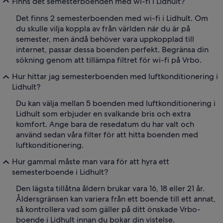
Finns det semesterboenden med wi-fi i Lidhult?
Det finns 2 semesterboenden med wi-fi i Lidhult. Om
du skulle vilja koppla av från världen när du är på
semester, men ändå behöver vara uppkopplad till
internet, passar dessa boenden perfekt. Begränsa din
sökning genom att tillämpa filtret för wi-fi på Vrbo.
Hur hittar jag semesterboenden med luftkonditionering i
Lidhult?
Du kan välja mellan 5 boenden med luftkonditionering i
Lidhult som erbjuder en svalkande bris och extra
komfort. Ange bara de resedatum du har valt och
använd sedan våra filter för att hitta boenden med
luftkonditionering.
Hur gammal måste man vara för att hyra ett
semesterboende i Lidhult?
Den lägsta tillåtna åldern brukar vara 16, 18 eller 21 år.
Åldersgränsen kan variera från ett boende till ett annat,
så kontrollera vad som gäller på ditt önskade Vrbo-
boende i Lidhult innan du bokar din vistelse.