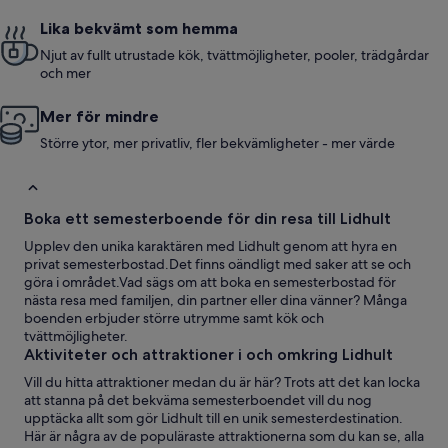
Lika bekvämt som hemma
Njut av fullt utrustade kök, tvättmöjligheter, pooler, trädgårdar
och mer
Mer för mindre
Större ytor, mer privatliv, fler bekvämligheter - mer värde
Boka ett semesterboende för din resa till Lidhult
Upplev den unika karaktären med Lidhult genom att hyra en
privat semesterbostad.Det finns oändligt med saker att se och
göra i området.Vad sägs om att boka en semesterbostad för
nästa resa med familjen, din partner eller dina vänner? Många
boenden erbjuder större utrymme samt kök och
tvättmöjligheter.
Aktiviteter och attraktioner i och omkring Lidhult
Vill du hitta attraktioner medan du är här? Trots att det kan locka
att stanna på det bekväma semesterboendet vill du nog
upptäcka allt som gör Lidhult till en unik semesterdestination.
Här är några av de populäraste attraktionerna som du kan se, alla