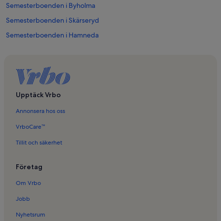
Semesterboenden i Byholma
Semesterboenden i Skärseryd
Semesterboenden i Hamneda
Semesterboenden i Tannåker
Semesterboenden i Ljungby kommun
Semesterboenden i Hinnerydssjöarna
Semesterboenden i Språxhult
Upptäck Vrbo
Semesterboenden i Mäseboda
Annonsera hos oss
Semesterboenden i Mjälen
VrboCare™
Semesterboenden i Neglinge
Tillit och säkerhet
Semesterboenden i Ljushult
Företag
Semesterboenden i Bolmsö
Semesterboenden i Odensjö
Om Vrbo
Semesterboenden i Torarp
Jobb
Semesterboenden i Norra Rataryd
Nyhetsrum