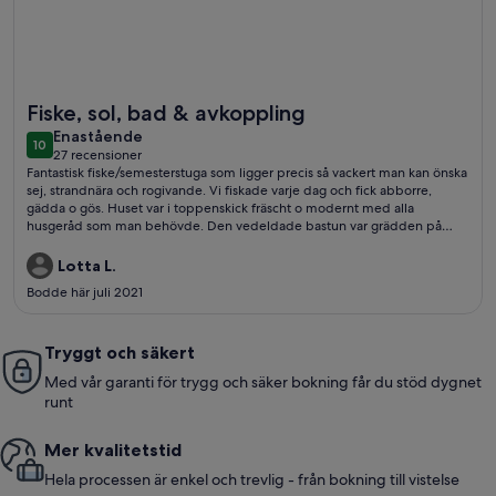
Mer information om Fiskehus vid sjön Bolmen med bastu.
Fiske, sol, bad & avkoppling
enastående
Enastående
10
10 av 10
27 recensioner
(27 recensioner)
Fantastisk fiske/semesterstuga som ligger precis så vackert man kan önska
sej, strandnära och rogivande. Vi fiskade varje dag och fick abborre,
gädda o gös. Huset var i toppenskick fräscht o modernt med alla
husgeråd som man behövde. Den vedeldade bastun var grädden på
moset, vi bastade på kvällen o badade emellanåt direkt ut i vattnet vid
däcket som omgärdade bastun. Underbart!! Prövade även att äta vid
Lotta L.
Tiraholms Fisk där det serverades fisk från sjön. Jättegott!! Badplats m
Bodde här juli 2021
brygga fanns precis runt vassruggen om man ville ha det, men vi hade allt
vi behövde vid stugan!! Annars var det sol, bad, fiske o avkoppling som
gällde precis så som ville ha det och att vädret var fantastiskt i en hel
vecka gjorde det hela magiskt!! Tack Jimmy med Pappa 5 av 5 stjärnor. Ja
Tryggt och säkert
vi kommer definitivt komma tillbaka!!
Med vår garanti för trygg och säker bokning får du stöd dygnet
runt
Mer kvalitetstid
Hela processen är enkel och trevlig - från bokning till vistelse