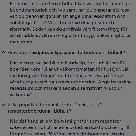
Priserna för strandhus i Lidhult kan variera beroende på
boendets storlek och typ samt när du planerar att resa.
Allt du behöver göra är att ange dina resedatum och
antalet gäster på Vrbo för att se dina priser och
alternativ. Sedan kan du använda vårt filterverktyg för
att skräddarsy din sökning efter betyg, bekvämligheter
med mera.
Finns det husdjursvänliga semesterboenden i Lidhult?
Packa en resväska till din hundvalp, för Lidhult har 27
boenden som rullar ut välkomstmattan för husdjur. Låt
din lurvigaste kompis delta i familjens resa på ett av
våra husdjursvänliga semesterboenden. Ange bara dina
resedatum och markera sedan alternativet "Husdjur
välkomna".
Vilka populära bekvämligheter finns det på
semesterboendena i Lidhult?
När det handlar om bekvämligheter som resenärer
söker efter i Lidhult är en eldstad, en bastu och en grill i
toppen av listan. På Vrbos semesterboenden kan du