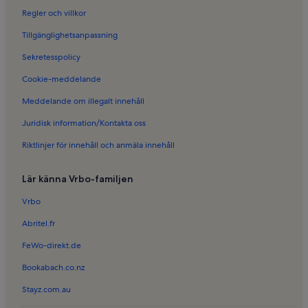
Semesterboenden i Bolmen
Regler och villkor
Semesterboenden i Ljunghult
Tillgänglighetsanpassning
Semesterboenden i Löckna
Sekretesspolicy
Semesterboenden i Färle
Cookie-meddelande
Semesterboenden i Hölminge
Meddelande om illegalt innehåll
Semesterboenden i Nöttja
Juridisk information/Kontakta oss
Semesterboenden i Ågården
Riktlinjer för innehåll och anmäla innehåll
Semesterboenden i Stensberg-Kungshög
Semesterboenden i Ljungby
Lär känna Vrbo-familjen
Semesterboenden i Annerstad
Vrbo
Semesterboenden i Husaby
Abritel.fr
Semesterboenden i Össjöa
FeWo-direkt.de
Familjevänliga semesterboenden i Bolmsö
Bookabach.co.nz
Husdjursvänliga semesterboenden i Bolmsö
Stayz.com.au