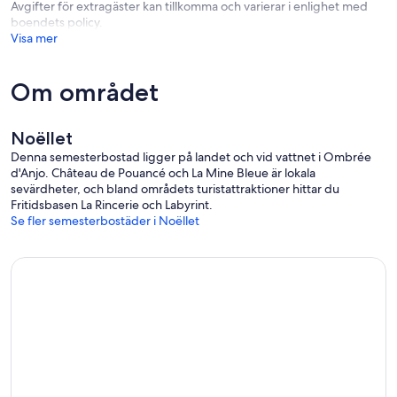
Avgifter för extragäster kan tillkomma och varierar i enlighet med
boendets policy.
Visa mer
Om området
Noëllet
Denna semesterbostad ligger på landet och vid vattnet i Ombrée
d'Anjo. Château de Pouancé och La Mine Bleue är lokala
sevärdheter, och bland områdets turistattraktioner hittar du
Fritidsbasen La Rincerie och Labyrint.
Se fler semesterbostäder i Noëllet