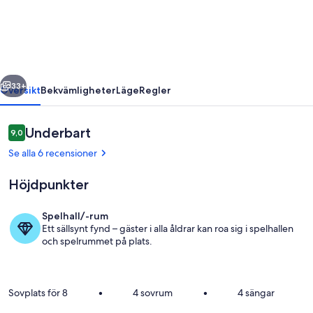
Campagne,
lac
et
Nature
regående
Nästa
33+
Översikt
Bekvämligheter
Läge
Regler
Recensioner
Underbart
9,0
9,0 av 10,
Se alla 6 recensioner
Höjdpunkter
Spelhall/-rum
Ett sällsynt fynd – gäster i alla åldrar kan roa sig i spelhallen
Exteriör
och spelrummet på plats.
Sovplats för 8
•
4 sovrum
•
4 sängar