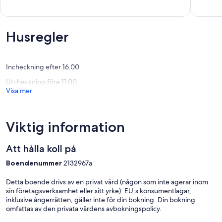
och
10,
av
grönsaker
Enaståe
10,
Marans
(1 recen
Enastående,
(75 recensioner)
Husregler
Incheckning efter 16.00
Utcheckning före 11.00
Visa mer
Viktig information
Att hålla koll på
Boendenummer
2132967a
Detta boende drivs av en privat värd (någon som inte agerar inom
sin företagsverksamhet eller sitt yrke). EU:s konsumentlagar,
inklusive ångerrätten, gäller inte för din bokning. Din bokning
omfattas av den privata värdens avbokningspolicy.