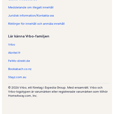
i
n
e
R
i
n
Meddelande om illegalt innehåll
e
L
i
Juridisk information/Kontakta oss
n
e
L
a
L
a
Riktlinjer för innehåll och anmäla innehåll
z
i
J
é
o
a
n
i
Lär känna Vrbo-familjen
-
l
d
l
Vrbo
'
e
A
-
Abritel.fr
n
Y
FeWo-direkt.de
g
v
e
o
Bookabach.co.nz
r
n
s
Stayz.com.au
© 2026 Vrbo, ett företag i Expedia Group. Med ensamrätt. Vrbo och
Vrbo-logotypen är varumärken eller registrerade varumärken som tillhör
HomeAway.com, Inc.