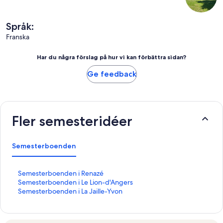
Språk:
Franska
Har du några förslag på hur vi kan förbättra sidan?
Ge feedback
Fler semesteridéer
Semesterboenden
L
Semesterboenden i Renazé
ä
L
Semesterboenden i Le Lion-d'Angers
n
ä
L
Semesterboenden i La Jaille-Yvon
k
n
ä
t
k
n
i
t
k