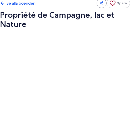
Se alla boenden
Spara
Propriété de Campagne, lac et
Nature
Fotogalleri
för
Propriété
de