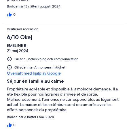
Bodde här 13 nätter i augusti 2024
0
Verifierad recension
6/10 Okej
EMELINE B.
21 maj 2024
Gillade: Incheckning och kommunikation
Gillade inte: Annonsens riktighet
Översätt med hjälp av Google
Séjour en famille au calme
Propriétaire agréable et disponible à la moindre demande. Il a
été flexible pour nos horaires d'arrivée et de sortie.
Malheureusement, l'annonce ne correspond plus au logement
actuel. La maison et les extérieurs sont encombrés avec les
effets personnels du propriétaire
(papiers/courriels/vêtement...) La maison manquait de
Bodde här 3 nätter i maj 2024
propreté. A noter que le propriétaire est resté sur la propriété
dans des dépendances tous le weekend mais à su être discret
0