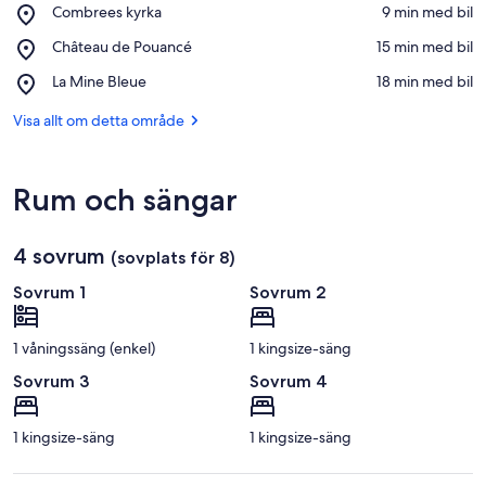
Place,
Combrees kyrka
‪9 min med bil‬
Combrees
Se på karta
Place,
Château de Pouancé
‪15 min med bil‬
kyrka
Château
Place,
La Mine Bleue
‪18 min med bil‬
de
La
Pouancé
Mine
Visa allt om detta område
Bleue
Rum och sängar
4 sovrum
(sovplats för 8)
Sovrum 1
Sovrum 2
1 våningssäng (enkel)
1 kingsize-säng
Sovrum 3
Sovrum 4
1 kingsize-säng
1 kingsize-säng