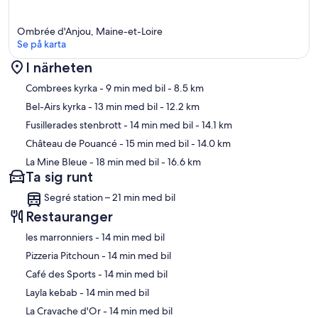
Ombrée d'Anjou, Maine-et-Loire
Se på karta
I närheten
Karta
Combrees kyrka
- 9 min med bil
- 8.5 km
Bel-Airs kyrka
- 13 min med bil
- 12.2 km
Fusillerades stenbrott
- 14 min med bil
- 14.1 km
Château de Pouancé
- 15 min med bil
- 14.0 km
La Mine Bleue
- 18 min med bil
- 16.6 km
Ta sig runt
Segré station – 21 min med bil
Restauranger
‪les marronniers - ‬14 min med bil
‪Pizzeria Pitchoun - ‬14 min med bil
‪Café des Sports - ‬14 min med bil
‪Layla kebab - ‬14 min med bil
‪La Cravache d'Or - ‬14 min med bil