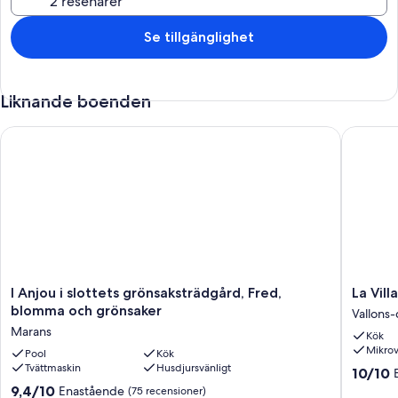
Se tillgänglighet
Liknande boenden
I Anjou i slottets grönsaksträdgård, Fred, blomma och grönsa
La Villa 
I
La
I Anjou i slottets grönsaksträdgård, Fred,
La Vill
Anjou
Villa
blomma och grönsaker
Vallons-
i
Heidi
Marans
Kök
slottets
Vallons-
Mikro
grönsaksträdgård,
Pool
Kök
de-
Tvättmaskin
Husdjursvänligt
Fred,
L'Erdre
10.0
10/10
blomma
av
9.4
9,4/10
Enastående
(75 recensioner)