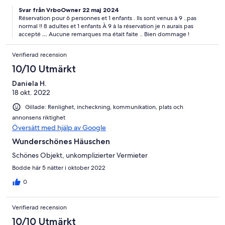
et nous laisser notre intimité. Les chiens ont été principalement
Svar från VrboOwner 22 maj 2024
en liberté sur la propriété (Labradors très gentils). A notre
Réservation pour 6 personnes et 1 enfants . Ils sont venus à 9 ..pas
demande, il a su les remettre au chenil quand cela était
normal !! 8 adultes et 1 enfants À 9 à la réservation je n aurais pas
nécessaire.
accepté … Aucune remarques ma était faite .. Bien dommage !
Verifierad recension
10/10 Utmärkt
Daniela H.
18 okt. 2022
Gillade: Renlighet, incheckning, kommunikation, plats och
annonsens riktighet
Översätt med hjälp av Google
Wunderschönes Häuschen
Schönes Objekt, unkomplizierter Vermieter
Bodde här 5 nätter i oktober 2022
0
Verifierad recension
10/10 Utmärkt