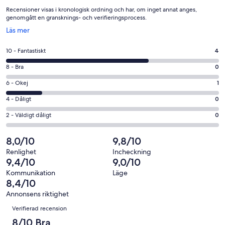
Recensioner visas i kronologisk ordning och har, om inget annat anges,
genomgått en gransknings- och verifieringsprocess.
Öppnas
Läs mer
i
ett
10
10 - Fantastiskt
4
nytt
-
fönster
8
8 - Bra
0
Fantastiskt
-
i
6
6 - Okej
1
Bra
betyg.
-
i
4
4 - Dåligt
0
4
Okej
betyg.
-
av
i
2
2 - Väldigt dåligt
0
0
Dåligt
6
betyg.
-
av
i
recensioner
1
Väldigt
8,0/10
9,8/10
6
betyg.
av
dåligt
recensioner
0
Renlighet
Incheckning
6
i
9,4/10
9,0/10
av
recensioner
betyg.
6
Kommunikation
Läge
0
8,4/10
recensioner
av
Annonsens riktighet
6
Recensioner
Verifierad recension
recensioner
8/10 Bra