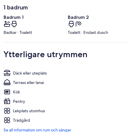
1 badrum
Badrum 1
Badrum 2
Badkar · Toalett
Toalett · Endast dusch
Ytterligare utrymmen
Däck eller uteplats
Terrass eller lanai
Kök
Pentry
Lekplats utomhus
Trädgård
Se all information om rum och sängar