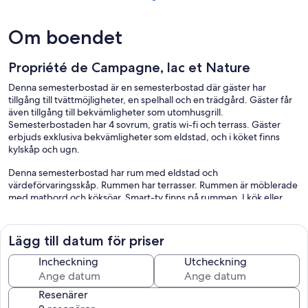
Om boendet
Propriété de Campagne, lac et Nature
Denna semesterbostad är en semesterbostad där gäster har
tillgång till tvättmöjligheter, en spelhall och en trädgård. Gäster får
även tillgång till bekvämligheter som utomhusgrill.
Semesterbostaden har 4 sovrum, gratis wi-fi och terrass. Gäster
erbjuds exklusiva bekvämligheter som eldstad, och i köket finns
kylskåp och ugn.
Denna semesterbostad har rum med eldstad och
värdeförvaringsskåp. Rummen har terrasser. Rummen är möblerade
med matbord och köksöar. Smart-tv finns på rummen. I kök eller
pentry finns kylskåp, spishäll, mikrovågsugn och
grytor/köksredskap. Badrummen har dusch och hårtorkar.
Gäster har tillgång till gratis wi-fi. Boendet tillhandahåller skrivbord,
Lägg till datum för priser
skrivbordsstolar och printers. Dessutom har rummen kaffe- och
Incheckning
Utcheckning
tebryggare och strykjärn/strykbräda.
Fritidsaktiviteterna nedan finns antingen tillgängliga på plats eller i
Resenärer
närheten. Avgifter kan tillkomma.