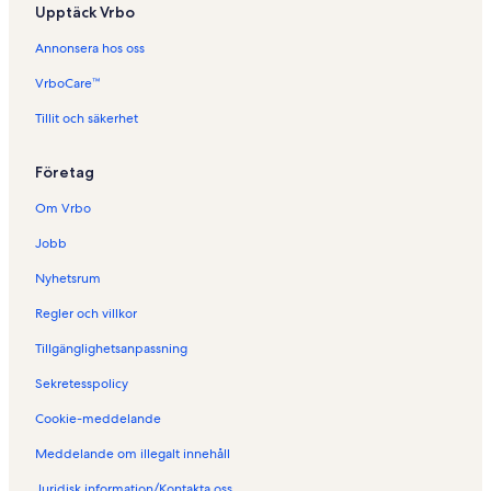
Upptäck Vrbo
Annonsera hos oss
VrboCare™
Tillit och säkerhet
Företag
Om Vrbo
Jobb
Nyhetsrum
Regler och villkor
Tillgänglighetsanpassning
Sekretesspolicy
Cookie-meddelande
Meddelande om illegalt innehåll
Juridisk information/Kontakta oss