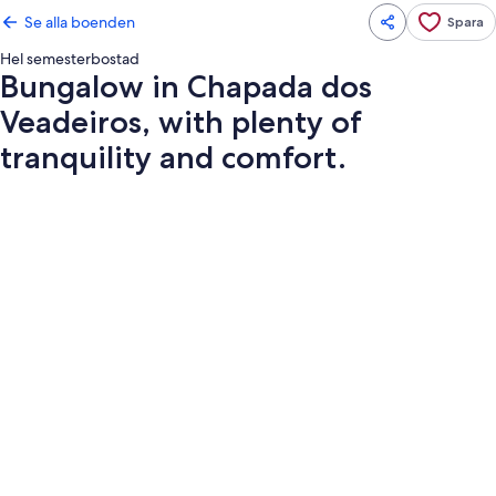
Se alla boenden
Spara
Hel semesterbostad
Bungalow in Chapada dos
Veadeiros, with plenty of
tranquility and comfort.
Fotogalleri
för