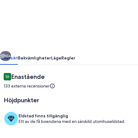
Bungalow
in
Chapada
dos
Veadeiros,
with
regående
Nästa
plenty
10+
Översikt
Bekvämligheter
Läge
Regler
of
tranquility
Recensioner
Enastående
10
10 av 10,
and
133 externa recensioner
comfort.
Höjdpunkter
Eldstad finns tillgänglig
Ett av de få boendena med en särskild utomhuseldstad.
Pool