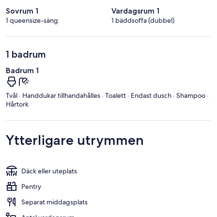
Sovrum 1
Vardagsrum 1
1 queensize-säng
1 bäddsoffa (dubbel)
1 badrum
Badrum 1
Tvål · Handdukar tillhandahålles · Toalett · Endast dusch · Shampoo ·
Hårtork
Ytterligare utrymmen
Däck eller uteplats
Pentry
Separat middagsplats