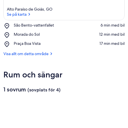
Alto Paraíso de Goiás, GO
Se på karta
Place,
São Bento-vattenfallet
‪6 min med bil‬
São
Se på karta
Place,
Morada do Sol
‪12 min med bil‬
Bento-
Morada
vattenfallet
Place,
Praça Boa Vista
‪17 min med bil‬
do
Praça
Sol
Boa
Visa allt om detta område
Vista
Rum och sängar
1 sovrum
(sovplats för 4)