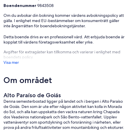
Boendenummer
9843508
Om du avbokar din bokning kommer värdens avbokningspolicy att
gälla. I enlighet med EU-bestämmelser om konsumenträtt gäller
inte ångerrätten för boendebokningstjänster.
Detta boende drivs av en professionell värd. Att erbjuda boende är
kopplat till värdens företagsverksamhet eller yrke.
Avgifter för extragäster kan tillkomma och varierar i enlighet med
boendets policy.
Visa mer
Om området
Alto Paraíso de Goiás
Denna semesterbostad ligger på landet och i bergen i Alto Paraíso
de Goiás. Den som är ute efter någon aktivitet kan kolla in Morada
do Sol, och alla kan uppskatta den vackra naturen kring Chapada
dos Veadeiros nationalpark och São Bento-vattenfallet. Upplev
vattenäventyr som sportdykning och forsränning i närheten, eller
prova på andra friluftsaktiviteter som mountainbiking och ekoturer.