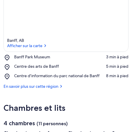
Banff, AB
Afficher sur la carte
Place,
Banff Park Museum
‪3 min à pied‬
Banff
Afficher sur la carte
Place,
Centre des arts de Banff
‪5 min à pied‬
Park
Centre
Museum
Place,
Centre d'information du parc national de Banff
‪8 min à pied‬
des
Centre
arts
d'information
En savoir plus sur cette région
de
du
Banff
parc
national
Chambres et lits
de
Banff
4 chambres
(11 personnes)