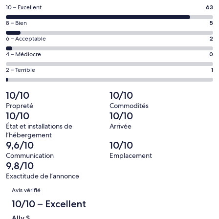
une
Note
10 – Excellent
63
nouvelle
de 10
fenêtre
Note
8 – Bien
5
–
de 8
Excellent,
Note
6 – Acceptable
2
–
d’après
de 6
Bien,
Note
4 – Médiocre
0
63 avis
–
d’après
de 4
sur 71.
Acceptable,
Note
2 – Terrible
1
5 avis
–
d’après
de 2
sur 71.
Médiocre,
2 avis
–
10/10
10/10
d’après
sur 71.
Terrible,
0 avis
Propreté
Commodités
d’après
10/10
10/10
sur 71.
1 avis
État et installations de
Arrivée
sur 71.
l’hébergement
9,6/10
10/10
Communication
Emplacement
9,8/10
Exactitude de l’annonce
Avis
Avis vérifié
10/10 – Excellent
Ally S.