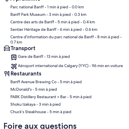
Carte
Parc national Banff
- 1 min à pied
- 0.0 km
Banff Park Museum
- 3 min à pied
- 0.3 km
Centre des arts de Banff
- 5 min à pied
- 0.4 km
Sentier Héritage de Banff
- 6 min à pied
- 0.6 km
Centre d'information du parc national de Banff
- 8 min à pied
-
0.7 km
Transport
Gare de Banff - 13 min à pied
Aéroport international de Calgary (YYC) - 96 min en voiture
Restaurants
‪Banff Avenue Brewing Co - ‬5 min à pied
‪McDonald's - ‬5 min à pied
‪PARK Distillery Restaurant + Bar - ‬5 min à pied
‪Shoku Izakaya - ‬3 min à pied
‪Chuck’s Steakhouse - ‬5 min à pied
Foire aux questions