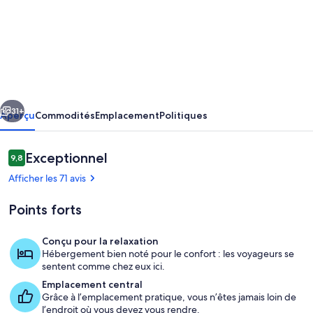
de
l’hébergement
Banff
Mountain
Home-
cédent
Suivant
The
31+
Aperçu
Commodités
Emplacement
Politiques
Real
Rockies
Avis
Exceptionnel
9,8
9,8 sur 10 –
Experience
Afficher les 71 avis
Points forts
Conçu pour la relaxation
Hébergement bien noté pour le confort : les voyageurs se
Intérieur
sentent comme chez eux ici.
Emplacement central
Grâce à l’emplacement pratique, vous n’êtes jamais loin de
l’endroit où vous devez vous rendre.