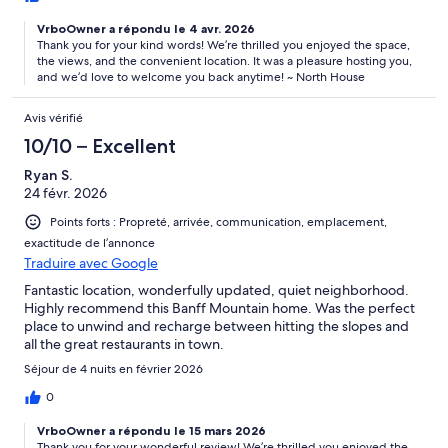
VrboOwner a répondu le 4 avr. 2026
Thank you for your kind words! We’re thrilled you enjoyed the space,
the views, and the convenient location. It was a pleasure hosting you,
and we’d love to welcome you back anytime! ~ North House
Avis vérifié
10/10 – Excellent
Ryan S.
24 févr. 2026
Points forts : Propreté, arrivée, communication, emplacement,
exactitude de l’annonce
Traduire avec Google
Fantastic location, wonderfully updated, quiet neighborhood.
Highly recommend this Banff Mountain home. Was the perfect
place to unwind and recharge between hitting the slopes and
all the great restaurants in town.
Séjour de 4 nuits en février 2026
0
VrboOwner a répondu le 15 mars 2026
Thank you for your wonderful review! We’re thrilled you enjoyed the