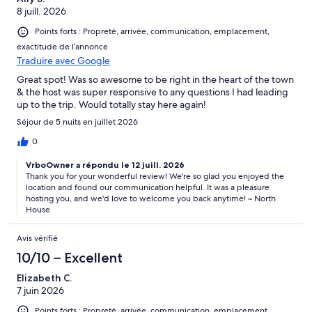
8 juill. 2026
Points forts : Propreté, arrivée, communication, emplacement,
exactitude de l’annonce
Traduire avec Google
Great spot! Was so awesome to be right in the heart of the town
& the host was super responsive to any questions I had leading
up to the trip. Would totally stay here again!
Séjour de 5 nuits en juillet 2026
0
VrboOwner a répondu le 12 juill. 2026
Thank you for your wonderful review! We're so glad you enjoyed the
location and found our communication helpful. It was a pleasure
hosting you, and we'd love to welcome you back anytime! ~ North
House
Avis vérifié
10/10 – Excellent
Elizabeth C.
7 juin 2026
Points forts : Propreté, arrivée, communication, emplacement,