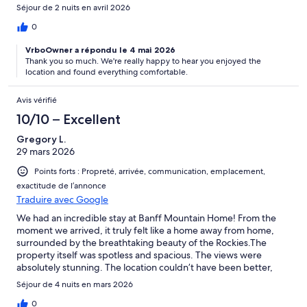
Séjour de 2 nuits en avril 2026
0
VrboOwner a répondu le 4 mai 2026
Thank you so much. We're really happy to hear you enjoyed the
location and found everything comfortable.
Avis vérifié
10/10 – Excellent
Gregory L.
29 mars 2026
Points forts : Propreté, arrivée, communication, emplacement,
exactitude de l’annonce
Traduire avec Google
We had an incredible stay at Banff Mountain Home! From the
moment we arrived, it truly felt like a home away from home,
surrounded by the breathtaking beauty of the Rockies.The
property itself was spotless and spacious. The views were
absolutely stunning. The location couldn’t have been better,
close enough to enjoy everything Banff has to offer.
Séjour de 4 nuits en mars 2026
0