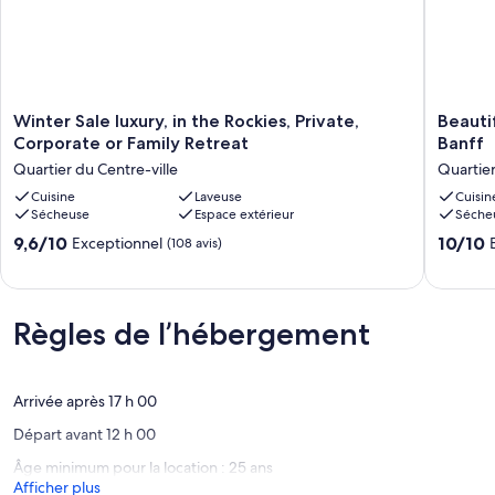
Winter
Beautifu
Winter Sale luxury, in the Rockies, Private,
Beauti
Sale
Chalet
Corporate or Family Retreat
Banff
luxury,
with
Quartier du Centre-ville
Quartier
in
Unbeata
the
Cuisine
Laveuse
Location
Cuisin
Sécheuse
Espace extérieur
Séche
Rockies,
in
Private,
Banff
9.6
10.0
9,6/10
10/10
Exceptionnel
(108 avis)
Corporate
Quartier
sur
sur
or
du
10,
10,
Family
Centre-
Exceptionnel,
Exceptio
Retreat
ville
(108 avis)
(50 avis)
Règles de l’hébergement
Quartier
du
Centre-
ville
Arrivée après 17 h 00
Départ avant 12 h 00
Âge minimum pour la location : 25 ans
Afficher plus